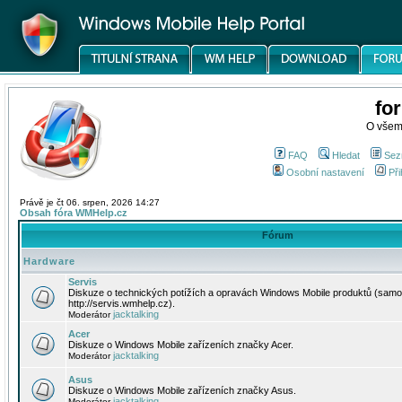
fo
O všem
FAQ
Hledat
Sez
Osobní nastavení
Při
Právě je čt 06. srpen, 2026 14:27
Obsah fóra WMHelp.cz
Fórum
Hardware
Servis
Diskuze o technických potížích a opravách Windows Mobile produktů (samo
http://servis.wmhelp.cz).
jacktalking
Moderátor
Acer
Diskuze o Windows Mobile zařízeních značky Acer.
jacktalking
Moderátor
Asus
Diskuze o Windows Mobile zařízeních značky Asus.
jacktalking
Moderátor