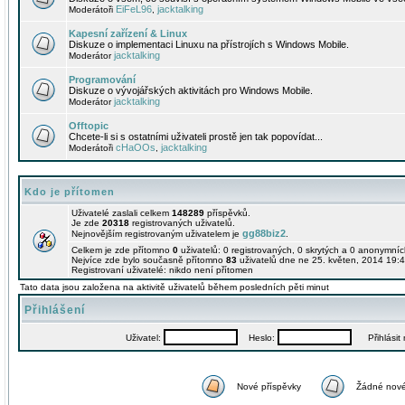
EiFeL96
jacktalking
Moderátoři
,
Kapesní zařízení & Linux
Diskuze o implementaci Linuxu na přístrojích s Windows Mobile.
jacktalking
Moderátor
Programování
Diskuze o vývojářských aktivitách pro Windows Mobile.
jacktalking
Moderátor
Offtopic
Chcete-li si s ostatními uživateli prostě jen tak popovídat...
cHaOOs
jacktalking
Moderátoři
,
Kdo je přítomen
Uživatelé zaslali celkem
148289
příspěvků.
Je zde
20318
registrovaných uživatelů.
gg88biz2
Nejnovějším registrovaným uživatelem je
.
Celkem je zde přítomno
0
uživatelů: 0 registrovaných, 0 skrytých a 0 anonymní
Nejvíce zde bylo současně přítomno
83
uživatelů dne ne 25. květen, 2014 19:4
Registrovaní uživatelé: nikdo není přítomen
Tato data jsou založena na aktivitě uživatelů během posledních pěti minut
Přihlášení
Uživatel:
Heslo:
Přihlásit m
Nové příspěvky
Žádné nové