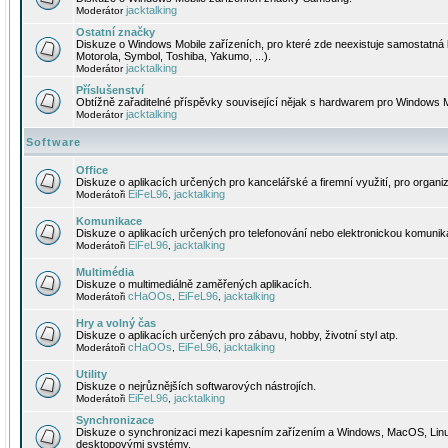
jacktalking
Moderátor
Ostatní značky
Diskuze o Windows Mobile zařízeních, pro které zde neexistuje samostatná 
Motorola, Symbol, Toshiba, Yakumo, ...).
jacktalking
Moderátor
Příslušenství
Obtížně zařaditelné příspěvky související nějak s hardwarem pro Windows M
jacktalking
Moderátor
Software
Office
Diskuze o aplikacích určených pro kancelářské a firemní využití, pro organiz
EiFeL96
jacktalking
Moderátoři
,
Komunikace
Diskuze o aplikacích určených pro telefonování nebo elektronickou komunika
EiFeL96
jacktalking
Moderátoři
,
Multimédia
Diskuze o multimediálně zaměřených aplikacích.
cHaOOs
EiFeL96
jacktalking
Moderátoři
,
,
Hry a volný čas
Diskuze o aplikacích určených pro zábavu, hobby, životní styl atp.
cHaOOs
EiFeL96
jacktalking
Moderátoři
,
,
Utility
Diskuze o nejrůznějších softwarových nástrojích.
EiFeL96
jacktalking
Moderátoři
,
Synchronizace
Diskuze o synchronizaci mezi kapesním zařízením a Windows, MacOS, Linux
desktopovými systémy.