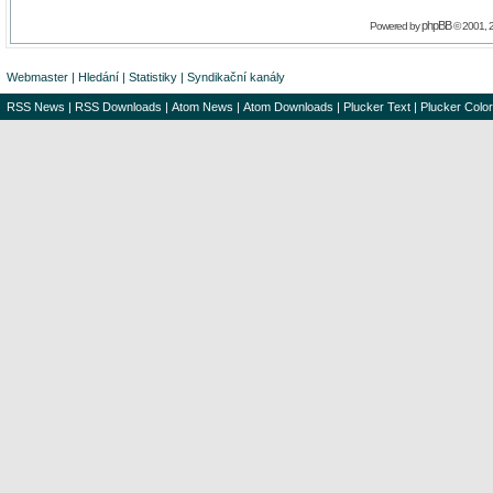
phpBB
Powered by
© 2001, 
Webmaster
|
Hledání
|
Statistiky
|
Syndikační kanály
RSS News
|
RSS Downloads
|
Atom News
|
Atom Downloads
|
Plucker Text
|
Plucker Color