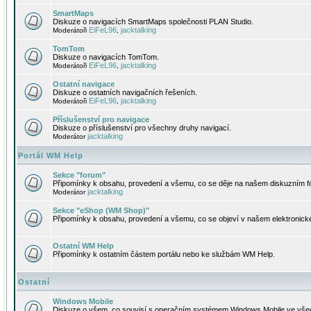
SmartMaps
Diskuze o navigacích SmartMaps společnosti PLAN Studio.
EiFeL96
jacktalking
Moderátoři
,
TomTom
Diskuze o navigacích TomTom.
EiFeL96
jacktalking
Moderátoři
,
Ostatní navigace
Diskuze o ostatních navigačních řešeních.
EiFeL96
jacktalking
Moderátoři
,
Příslušenství pro navigace
Diskuze o příslušenství pro všechny druhy navigací.
jacktalking
Moderátor
Portál WM Help
Sekce "forum"
Připomínky k obsahu, provedení a všemu, co se děje na našem diskuzním f
jacktalking
Moderátor
Sekce "eShop (WM Shop)"
Připomínky k obsahu, provedení a všemu, co se objeví v našem elektronic
Ostatní WM Help
Připomínky k ostatním částem portálu nebo ke službám WM Help.
Ostatní
Windows Mobile
Diskuze o všem, co souvisí s operačním systémem Windows Mobile ve všec