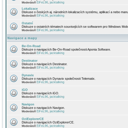
EiFeL96
jacktalking
Moderátoři
,
Lokalizace
Diskuse o českých aj. národních lokalizacích systému, aplikací a nebo manu
EiFeL96
jacktalking
Moderátoři
,
Ostatní
Diskuze o ostatních tématech souvisejících se softwarem pro Windows Mobi
EiFeL96
jacktalking
Moderátoři
,
Navigace a mapy
Be-On-Road
Diskuze o navigacích Be-On-Road společnosti Aponia Software.
EiFeL96
jacktalking
Moderátoři
,
Destinator
Diskuze o navigacích Destinator.
EiFeL96
jacktalking
Moderátoři
,
Dynavix
Diskuze o navigacích Dynavix společnosti Telematix.
EiFeL96
jacktalking
Moderátoři
,
iGO
Diskuze o navigacích iGO.
EiFeL96
jacktalking
Moderátoři
,
Navigon
Diskuze o navigacích Navigon.
EiFeL96
jacktalking
Moderátoři
,
OziExplorerCE
Diskuze o navigacích OziExplorerCE.
EiFeL96
jacktalking
Moderátoři
,