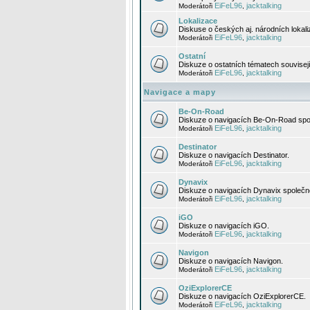
EiFeL96
jacktalking
Moderátoři
,
Lokalizace
Diskuse o českých aj. národních lokal
EiFeL96
jacktalking
Moderátoři
,
Ostatní
Diskuze o ostatních tématech souvisej
EiFeL96
jacktalking
Moderátoři
,
Navigace a mapy
Be-On-Road
Diskuze o navigacích Be-On-Road spol
EiFeL96
jacktalking
Moderátoři
,
Destinator
Diskuze o navigacích Destinator.
EiFeL96
jacktalking
Moderátoři
,
Dynavix
Diskuze o navigacích Dynavix společno
EiFeL96
jacktalking
Moderátoři
,
iGO
Diskuze o navigacích iGO.
EiFeL96
jacktalking
Moderátoři
,
Navigon
Diskuze o navigacích Navigon.
EiFeL96
jacktalking
Moderátoři
,
OziExplorerCE
Diskuze o navigacích OziExplorerCE.
EiFeL96
jacktalking
Moderátoři
,