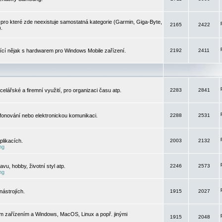
pro které zde neexistuje samostatná kategorie (Garmin, Giga-Byte,
2165
2422
).
jící nějak s hardwarem pro Windows Mobile zařízení.
2192
2411
elářské a firemní využití, pro organizaci času atp.
2283
2841
efonování nebo elektronickou komunikaci.
2288
2531
likacích.
2003
2132
ng
vu, hobby, životní styl atp.
2246
2573
ng
ástrojích.
1915
2027
m zařízením a Windows, MacOS, Linux a popř. jinými
1915
2048