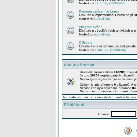
EiFeL96
jacktalking
Moderátoři
,
Kapesní zařízení & Linux
Diskuze o implementaci Linuxu na příst
jacktalking
Moderátor
Programování
Diskuze o vývojářských aktivitách pro
jacktalking
Moderátor
Offtopic
Chcete-li si s ostatními uživateli prostě
cHaOOs
jacktalking
Moderátoři
,
Kdo je přítomen
Uživatelé zaslali celkem
148289
příspěv
Je zde
20354
registrovaných uživatelů.
Nejnovějším registrovaným uživatelem j
Celkem je zde přítomno
0
uživatelů: 0 r
Nejvíce zde bylo současně přítomno
83
Registrovaní uživatelé: nikdo není příto
Tato data jsou založena na aktivitě uživatelů během 
Přihlášení
Uživatel: