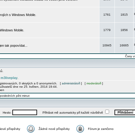
rojích s Windows Mobile.
1761
1815
 Windows Mobile.
1779
1856
 jen tak popovídat...
10945
16665
Časy u
ků.
m3liveplay
e
.
egistrovaných, 0 skrytých a 0 anonymních. [
administrátoři
] [
moderátoři
]
uživatelů dne ne 25. květen, 2014 19:44.
men
posledních pěti minut
Heslo:
Přihlásit mě automaticky při každé návštěvě
Nové příspěvky
Žádné nové příspěvky
Fórum je zamčeno