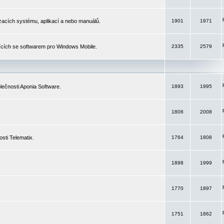
izacích systému, aplikací a nebo manuálů.
1901
1971
ících se softwarem pro Windows Mobile.
2335
2579
ečnosti Aponia Software.
1893
1995
1806
2008
sti Telematix.
1764
1808
1898
1999
1770
1897
1751
1862