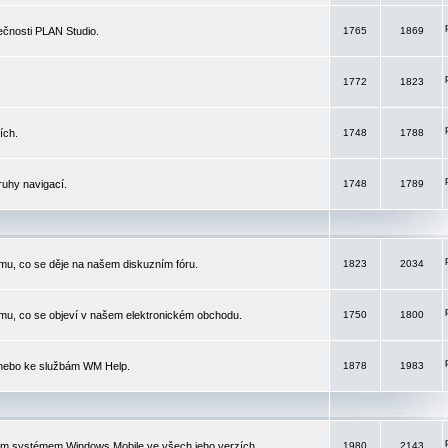
čnosti PLAN Studio.
1765
1869
1772
1823
ích.
1748
1788
ruhy navigací.
1748
1789
mu, co se děje na našem diskuzním fóru.
1823
2034
mu, co se objeví v našem elektronickém obchodu.
1750
1800
 nebo ke službám WM Help.
1878
1983
ím systémem Windows Mobile ve všech jeho verzích.
1980
2143