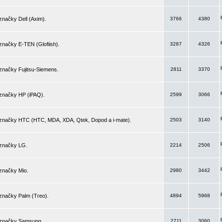
značky Dell (Axim).
3766
4380
značky E-TEN (Glofiish).
3287
4326
značky Fujitsu-Siemens.
2811
3370
 značky HP (iPAQ).
2599
3066
 značky HTC (HTC, MDA, XDA, Qtek, Dopod a i-mate).
2503
3140
 značky LG.
2214
2506
značky Mio.
2980
3442
značky Palm (Treo).
4894
5968
 značky Samsung.
2711
3060