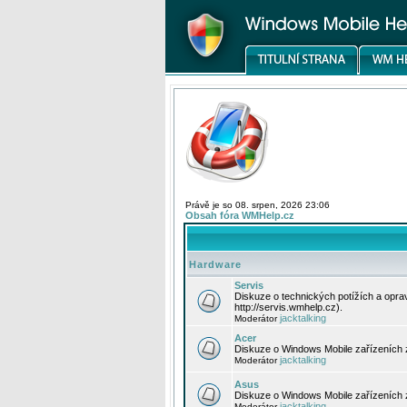
Právě je so 08. srpen, 2026 23:06
Obsah fóra WMHelp.cz
Hardware
Servis
Diskuze o technických potížích a opr
http://servis.wmhelp.cz).
jacktalking
Moderátor
Acer
Diskuze o Windows Mobile zařízeních 
jacktalking
Moderátor
Asus
Diskuze o Windows Mobile zařízeních
jacktalking
Moderátor