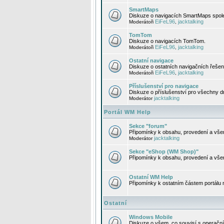
SmartMaps
Diskuze o navigacích SmartMaps spole
EiFeL96
jacktalking
Moderátoři
,
TomTom
Diskuze o navigacích TomTom.
EiFeL96
jacktalking
Moderátoři
,
Ostatní navigace
Diskuze o ostatních navigačních řešen
EiFeL96
jacktalking
Moderátoři
,
Příslušenství pro navigace
Diskuze o příslušenství pro všechny d
jacktalking
Moderátor
Portál WM Help
Sekce "forum"
Připomínky k obsahu, provedení a vše
jacktalking
Moderátor
Sekce "eShop (WM Shop)"
Připomínky k obsahu, provedení a vše
Ostatní WM Help
Připomínky k ostatním částem portálu
Ostatní
Windows Mobile
Diskuze o všem, co souvisí s operačn