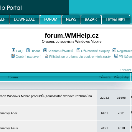
forum.WMHelp.cz
O všem, co souvisí s Windows Mobile
FAQ
Hledat
Seznam uživatelů
Uživatelské skupiny
Registrac
Osobní nastavení
Přihlásit se pro kontrolu soukromých zpráv
Přihlášen
Zobrazit
Fórum
Témata
Příspěvky
avách Windows Mobile produktů (samostatné webové rozhraní na
22932
31695
značky Acer.
6451
7831
 značky Asus.
4191
4818