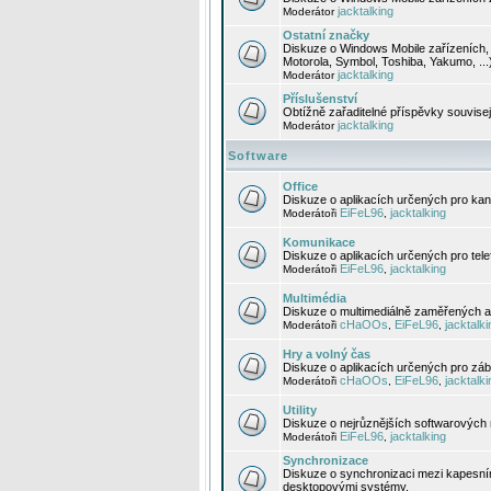
jacktalking
Moderátor
Ostatní značky
Diskuze o Windows Mobile zařízeních, 
Motorola, Symbol, Toshiba, Yakumo, ...
jacktalking
Moderátor
Příslušenství
Obtížně zařaditelné příspěvky souvise
jacktalking
Moderátor
Software
Office
Diskuze o aplikacích určených pro kanc
EiFeL96
jacktalking
Moderátoři
,
Komunikace
Diskuze o aplikacích určených pro tel
EiFeL96
jacktalking
Moderátoři
,
Multimédia
Diskuze o multimediálně zaměřených ap
cHaOOs
EiFeL96
jacktalki
Moderátoři
,
,
Hry a volný čas
Diskuze o aplikacích určených pro zába
cHaOOs
EiFeL96
jacktalki
Moderátoři
,
,
Utility
Diskuze o nejrůznějších softwarových n
EiFeL96
jacktalking
Moderátoři
,
Synchronizace
Diskuze o synchronizaci mezi kapesní
desktopovými systémy.