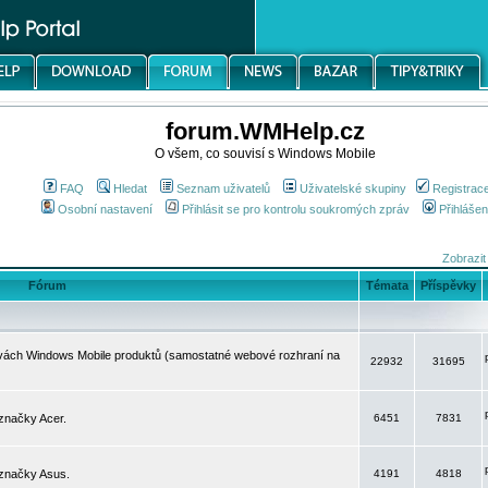
forum.WMHelp.cz
O všem, co souvisí s Windows Mobile
FAQ
Hledat
Seznam uživatelů
Uživatelské skupiny
Registrac
Osobní nastavení
Přihlásit se pro kontrolu soukromých zpráv
Přihlášen
Zobrazit
Fórum
Témata
Příspěvky
avách Windows Mobile produktů (samostatné webové rozhraní na
22932
31695
značky Acer.
6451
7831
 značky Asus.
4191
4818