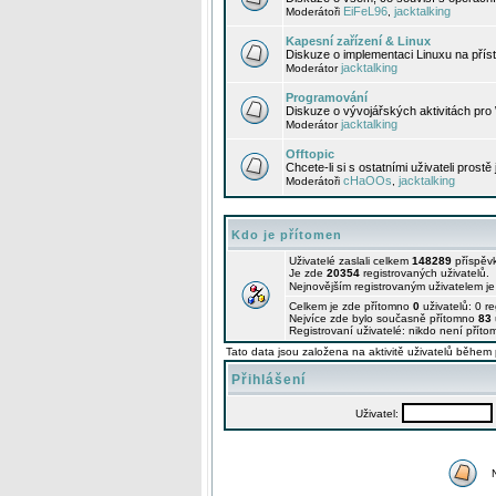
EiFeL96
jacktalking
Moderátoři
,
Kapesní zařízení & Linux
Diskuze o implementaci Linuxu na příst
jacktalking
Moderátor
Programování
Diskuze o vývojářských aktivitách pro
jacktalking
Moderátor
Offtopic
Chcete-li si s ostatními uživateli prostě
cHaOOs
jacktalking
Moderátoři
,
Kdo je přítomen
Uživatelé zaslali celkem
148289
příspěv
Je zde
20354
registrovaných uživatelů.
Nejnovějším registrovaným uživatelem j
Celkem je zde přítomno
0
uživatelů: 0 r
Nejvíce zde bylo současně přítomno
83
Registrovaní uživatelé: nikdo není příto
Tato data jsou založena na aktivitě uživatelů během 
Přihlášení
Uživatel: