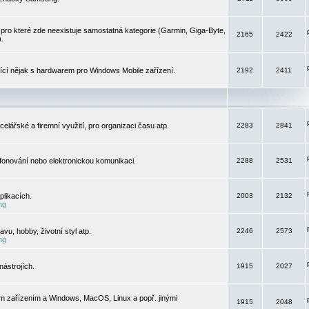
pro které zde neexistuje samostatná kategorie (Garmin, Giga-Byte,
2165
2422
).
jící nějak s hardwarem pro Windows Mobile zařízení.
2192
2411
elářské a firemní využití, pro organizaci času atp.
2283
2841
efonování nebo elektronickou komunikaci.
2288
2531
likacích.
2003
2132
ng
vu, hobby, životní styl atp.
2246
2573
ng
ástrojích.
1915
2027
m zařízením a Windows, MacOS, Linux a popř. jinými
1915
2048