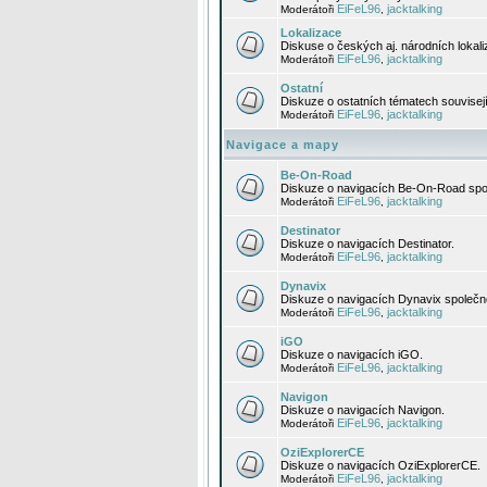
EiFeL96
jacktalking
Moderátoři
,
Lokalizace
Diskuse o českých aj. národních lokal
EiFeL96
jacktalking
Moderátoři
,
Ostatní
Diskuze o ostatních tématech souvisej
EiFeL96
jacktalking
Moderátoři
,
Navigace a mapy
Be-On-Road
Diskuze o navigacích Be-On-Road spol
EiFeL96
jacktalking
Moderátoři
,
Destinator
Diskuze o navigacích Destinator.
EiFeL96
jacktalking
Moderátoři
,
Dynavix
Diskuze o navigacích Dynavix společno
EiFeL96
jacktalking
Moderátoři
,
iGO
Diskuze o navigacích iGO.
EiFeL96
jacktalking
Moderátoři
,
Navigon
Diskuze o navigacích Navigon.
EiFeL96
jacktalking
Moderátoři
,
OziExplorerCE
Diskuze o navigacích OziExplorerCE.
EiFeL96
jacktalking
Moderátoři
,