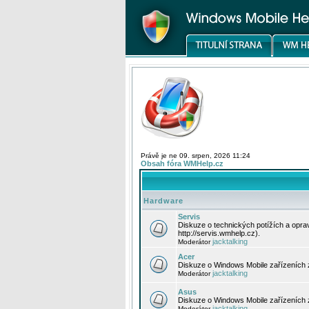
Právě je ne 09. srpen, 2026 11:24
Obsah fóra WMHelp.cz
Hardware
Servis
Diskuze o technických potížích a opr
http://servis.wmhelp.cz).
jacktalking
Moderátor
Acer
Diskuze o Windows Mobile zařízeních 
jacktalking
Moderátor
Asus
Diskuze o Windows Mobile zařízeních
jacktalking
Moderátor