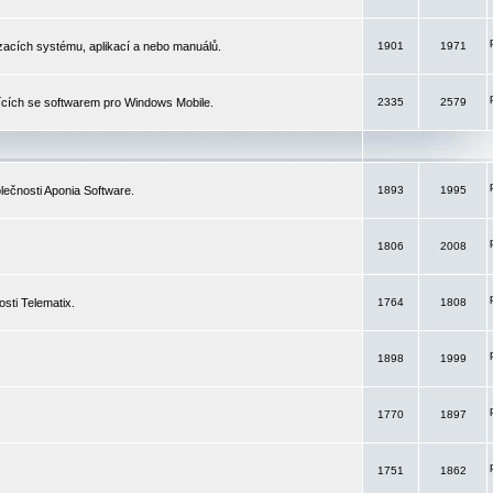
izacích systému, aplikací a nebo manuálů.
1901
1971
ících se softwarem pro Windows Mobile.
2335
2579
ečnosti Aponia Software.
1893
1995
1806
2008
sti Telematix.
1764
1808
1898
1999
1770
1897
1751
1862