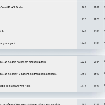
čnosti PLAN Studio.
1765
1869
1772
1823
ích.
1748
1788
ruhy navigací.
1748
1789
mu, co se děje na našem diskuzním fóru.
1823
2034
mu, co se objeví v našem elektronickém obchodu.
1750
1800
 nebo ke službám WM Help.
1878
1983
ím systémem Windows Mobile ve všech jeho verzích.
1980
2143