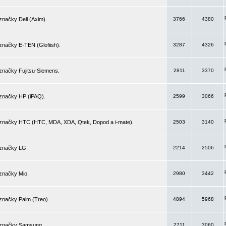
značky Dell (Axim).
3766
4380
značky E-TEN (Glofiish).
3287
4326
značky Fujitsu-Siemens.
2811
3370
 značky HP (iPAQ).
2599
3066
 značky HTC (HTC, MDA, XDA, Qtek, Dopod a i-mate).
2503
3140
 značky LG.
2214
2506
značky Mio.
2980
3442
značky Palm (Treo).
4894
5968
 značky Samsung.
2711
3060