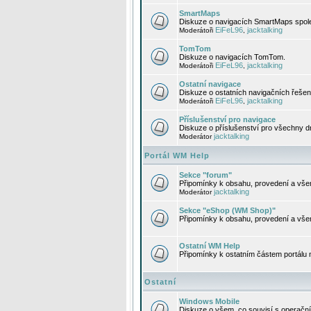
SmartMaps
Diskuze o navigacích SmartMaps spole
EiFeL96
jacktalking
Moderátoři
,
TomTom
Diskuze o navigacích TomTom.
EiFeL96
jacktalking
Moderátoři
,
Ostatní navigace
Diskuze o ostatních navigačních řešen
EiFeL96
jacktalking
Moderátoři
,
Příslušenství pro navigace
Diskuze o příslušenství pro všechny d
jacktalking
Moderátor
Portál WM Help
Sekce "forum"
Připomínky k obsahu, provedení a vše
jacktalking
Moderátor
Sekce "eShop (WM Shop)"
Připomínky k obsahu, provedení a vše
Ostatní WM Help
Připomínky k ostatním částem portálu
Ostatní
Windows Mobile
Diskuze o všem, co souvisí s operačn