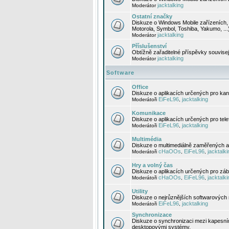
jacktalking
Moderátor
Ostatní značky
Diskuze o Windows Mobile zařízeních, 
Motorola, Symbol, Toshiba, Yakumo, ...
jacktalking
Moderátor
Příslušenství
Obtížně zařaditelné příspěvky souvise
jacktalking
Moderátor
Software
Office
Diskuze o aplikacích určených pro kanc
EiFeL96
jacktalking
Moderátoři
,
Komunikace
Diskuze o aplikacích určených pro tel
EiFeL96
jacktalking
Moderátoři
,
Multimédia
Diskuze o multimediálně zaměřených ap
cHaOOs
EiFeL96
jacktalki
Moderátoři
,
,
Hry a volný čas
Diskuze o aplikacích určených pro zába
cHaOOs
EiFeL96
jacktalki
Moderátoři
,
,
Utility
Diskuze o nejrůznějších softwarových n
EiFeL96
jacktalking
Moderátoři
,
Synchronizace
Diskuze o synchronizaci mezi kapesní
desktopovými systémy.