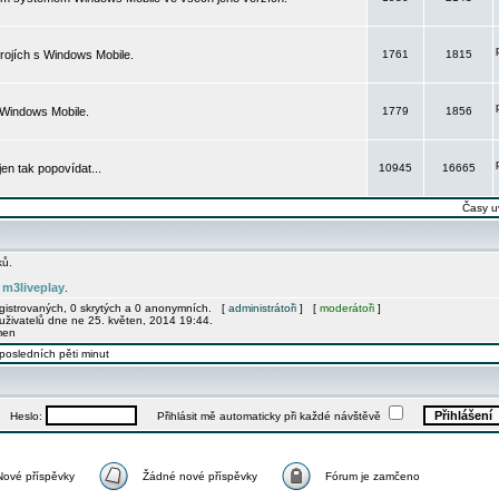
rojích s Windows Mobile.
1761
1815
 Windows Mobile.
1779
1856
 jen tak popovídat...
10945
16665
Časy u
ků.
m3liveplay
e
.
egistrovaných, 0 skrytých a 0 anonymních. [
administrátoři
] [
moderátoři
]
uživatelů dne ne 25. květen, 2014 19:44.
men
posledních pěti minut
Heslo:
Přihlásit mě automaticky při každé návštěvě
Nové příspěvky
Žádné nové příspěvky
Fórum je zamčeno