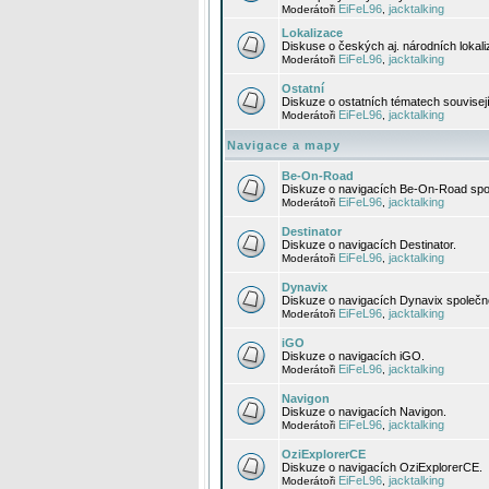
EiFeL96
jacktalking
Moderátoři
,
Lokalizace
Diskuse o českých aj. národních lokal
EiFeL96
jacktalking
Moderátoři
,
Ostatní
Diskuze o ostatních tématech souvisej
EiFeL96
jacktalking
Moderátoři
,
Navigace a mapy
Be-On-Road
Diskuze o navigacích Be-On-Road spol
EiFeL96
jacktalking
Moderátoři
,
Destinator
Diskuze o navigacích Destinator.
EiFeL96
jacktalking
Moderátoři
,
Dynavix
Diskuze o navigacích Dynavix společno
EiFeL96
jacktalking
Moderátoři
,
iGO
Diskuze o navigacích iGO.
EiFeL96
jacktalking
Moderátoři
,
Navigon
Diskuze o navigacích Navigon.
EiFeL96
jacktalking
Moderátoři
,
OziExplorerCE
Diskuze o navigacích OziExplorerCE.
EiFeL96
jacktalking
Moderátoři
,