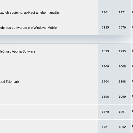
izacích systému, aplikací a nebo manuálů.
1901
1971
ících se softwarem pro Windows Mobile.
2335
2579
ečnosti Aponia Software.
1893
1995
1806
2008
sti Telematix.
1764
1808
1898
1999
1770
1897
1751
1862