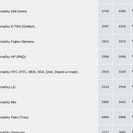
značky Dell (Axim).
3766
4380
značky E-TEN (Glofiish).
3287
4326
značky Fujitsu-Siemens.
2811
3370
 značky HP (iPAQ).
2599
3066
 značky HTC (HTC, MDA, XDA, Qtek, Dopod a i-mate).
2503
3140
 značky LG.
2214
2506
značky Mio.
2980
3442
značky Palm (Treo).
4894
5968
 značky Samsung.
2711
3060