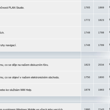
čnosti PLAN Studio.
1765
1869
1772
1823
ích.
1748
1788
ruhy navigací.
1748
1789
mu, co se děje na našem diskuzním fóru.
1823
2034
mu, co se objeví v našem elektronickém obchodu.
1750
1800
 nebo ke službám WM Help.
1878
1983
ím systémem Windows Mobile ve všech jeho verzích.
1980
2143