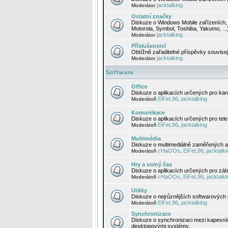
jacktalking
Moderátor
Ostatní značky
Diskuze o Windows Mobile zařízeních, 
Motorola, Symbol, Toshiba, Yakumo, ...
jacktalking
Moderátor
Příslušenství
Obtížně zařaditelné příspěvky souvise
jacktalking
Moderátor
Software
Office
Diskuze o aplikacích určených pro kanc
EiFeL96
jacktalking
Moderátoři
,
Komunikace
Diskuze o aplikacích určených pro tel
EiFeL96
jacktalking
Moderátoři
,
Multimédia
Diskuze o multimediálně zaměřených ap
cHaOOs
EiFeL96
jacktalki
Moderátoři
,
,
Hry a volný čas
Diskuze o aplikacích určených pro zába
cHaOOs
EiFeL96
jacktalki
Moderátoři
,
,
Utility
Diskuze o nejrůznějších softwarových n
EiFeL96
jacktalking
Moderátoři
,
Synchronizace
Diskuze o synchronizaci mezi kapesní
desktopovými systémy.