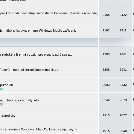
pro které zde neexistuje samostatná kategorie (Garmin, Giga-Byte,
2165
2422
).
jící nějak s hardwarem pro Windows Mobile zařízení.
2192
2411
elářské a firemní využití, pro organizaci času atp.
2283
2841
efonování nebo elektronickou komunikaci.
2288
2531
likacích.
2003
2132
ng
vu, hobby, životní styl atp.
2246
2573
ng
ástrojích.
1915
2027
m zařízením a Windows, MacOS, Linux a popř. jinými
1915
2048