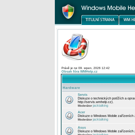
Právě je ne 09. srpen, 2026 12:42
Obsah fóra WMHelp.cz
Hardware
Servis
Diskuze o technických potížích a opr
http://servis.wmhelp.cz).
jacktalking
Moderátor
Acer
Diskuze o Windows Mobile zařízeních 
jacktalking
Moderátor
Asus
Diskuze o Windows Mobile zařízeních
jacktalking
Moderátor