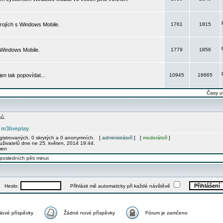
rojích s Windows Mobile.
1761
1815
 Windows Mobile.
1779
1856
 jen tak popovídat...
10945
16665
Časy u
ků.
m3liveplay
e
.
egistrovaných, 0 skrytých a 0 anonymních. [
administrátoři
] [
moderátoři
]
uživatelů dne ne 25. květen, 2014 19:44.
men
posledních pěti minut
Heslo:
Přihlásit mě automaticky při každé návštěvě
Nové příspěvky
Žádné nové příspěvky
Fórum je zamčeno