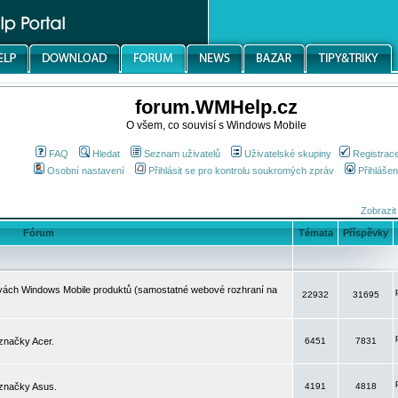
forum.WMHelp.cz
O všem, co souvisí s Windows Mobile
FAQ
Hledat
Seznam uživatelů
Uživatelské skupiny
Registrac
Osobní nastavení
Přihlásit se pro kontrolu soukromých zpráv
Přihlášen
Zobrazit
Fórum
Témata
Příspěvky
avách Windows Mobile produktů (samostatné webové rozhraní na
22932
31695
značky Acer.
6451
7831
 značky Asus.
4191
4818