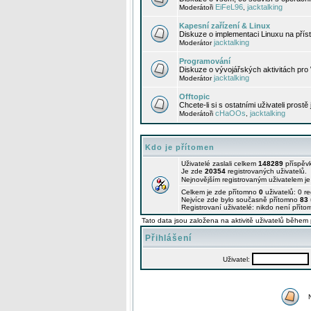
EiFeL96
jacktalking
Moderátoři
,
Kapesní zařízení & Linux
Diskuze o implementaci Linuxu na příst
jacktalking
Moderátor
Programování
Diskuze o vývojářských aktivitách pro
jacktalking
Moderátor
Offtopic
Chcete-li si s ostatními uživateli prostě
cHaOOs
jacktalking
Moderátoři
,
Kdo je přítomen
Uživatelé zaslali celkem
148289
příspěv
Je zde
20354
registrovaných uživatelů.
Nejnovějším registrovaným uživatelem j
Celkem je zde přítomno
0
uživatelů: 0 r
Nejvíce zde bylo současně přítomno
83
Registrovaní uživatelé: nikdo není příto
Tato data jsou založena na aktivitě uživatelů během 
Přihlášení
Uživatel: