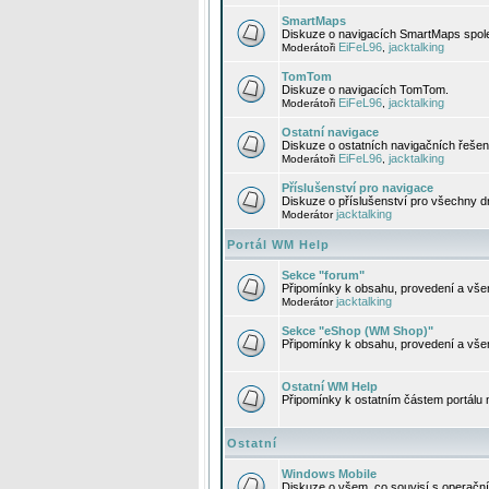
SmartMaps
Diskuze o navigacích SmartMaps spole
EiFeL96
jacktalking
Moderátoři
,
TomTom
Diskuze o navigacích TomTom.
EiFeL96
jacktalking
Moderátoři
,
Ostatní navigace
Diskuze o ostatních navigačních řešen
EiFeL96
jacktalking
Moderátoři
,
Příslušenství pro navigace
Diskuze o příslušenství pro všechny d
jacktalking
Moderátor
Portál WM Help
Sekce "forum"
Připomínky k obsahu, provedení a vše
jacktalking
Moderátor
Sekce "eShop (WM Shop)"
Připomínky k obsahu, provedení a vše
Ostatní WM Help
Připomínky k ostatním částem portálu
Ostatní
Windows Mobile
Diskuze o všem, co souvisí s operačn