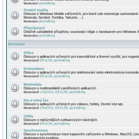
jacktalking
Moderátor
Ostatní značky
Diskuze o Windows Mobile zařízeních, pro které zde neexistuje samostatná 
Motorola, Symbol, Toshiba, Yakumo, ...).
jacktalking
Moderátor
Příslušenství
Obtížně zařaditelné příspěvky související nějak s hardwarem pro Windows M
jacktalking
Moderátor
Software
Office
Diskuze o aplikacích určených pro kancelářské a firemní využití, pro organiz
EiFeL96
jacktalking
Moderátoři
,
Komunikace
Diskuze o aplikacích určených pro telefonování nebo elektronickou komunika
EiFeL96
jacktalking
Moderátoři
,
Multimédia
Diskuze o multimediálně zaměřených aplikacích.
cHaOOs
EiFeL96
jacktalking
Moderátoři
,
,
Hry a volný čas
Diskuze o aplikacích určených pro zábavu, hobby, životní styl atp.
cHaOOs
EiFeL96
jacktalking
Moderátoři
,
,
Utility
Diskuze o nejrůznějších softwarových nástrojích.
EiFeL96
jacktalking
Moderátoři
,
Synchronizace
Diskuze o synchronizaci mezi kapesním zařízením a Windows, MacOS, Linux
desktopovými systémy.