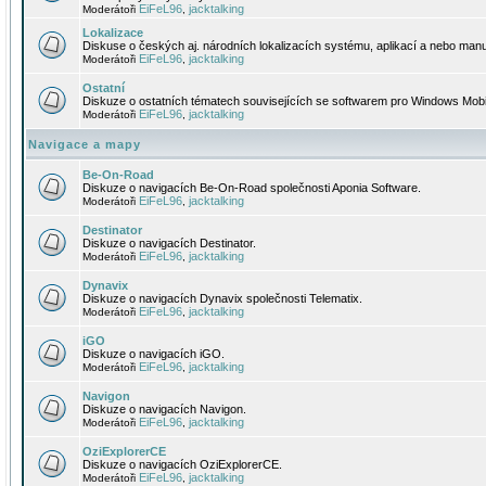
EiFeL96
jacktalking
Moderátoři
,
Lokalizace
Diskuse o českých aj. národních lokalizacích systému, aplikací a nebo manu
EiFeL96
jacktalking
Moderátoři
,
Ostatní
Diskuze o ostatních tématech souvisejících se softwarem pro Windows Mobi
EiFeL96
jacktalking
Moderátoři
,
Navigace a mapy
Be-On-Road
Diskuze o navigacích Be-On-Road společnosti Aponia Software.
EiFeL96
jacktalking
Moderátoři
,
Destinator
Diskuze o navigacích Destinator.
EiFeL96
jacktalking
Moderátoři
,
Dynavix
Diskuze o navigacích Dynavix společnosti Telematix.
EiFeL96
jacktalking
Moderátoři
,
iGO
Diskuze o navigacích iGO.
EiFeL96
jacktalking
Moderátoři
,
Navigon
Diskuze o navigacích Navigon.
EiFeL96
jacktalking
Moderátoři
,
OziExplorerCE
Diskuze o navigacích OziExplorerCE.
EiFeL96
jacktalking
Moderátoři
,