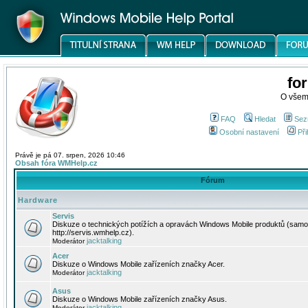
fo
O všem
FAQ
Hledat
Sez
Osobní nastavení
Při
Právě je pá 07. srpen, 2026 10:46
Obsah fóra WMHelp.cz
Fórum
Hardware
Servis
Diskuze o technických potížích a opravách Windows Mobile produktů (samo
http://servis.wmhelp.cz).
jacktalking
Moderátor
Acer
Diskuze o Windows Mobile zařízeních značky Acer.
jacktalking
Moderátor
Asus
Diskuze o Windows Mobile zařízeních značky Asus.
jacktalking
Moderátor