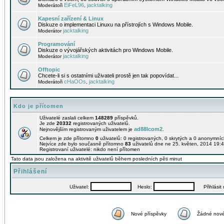
EiFeL96
jacktalking
Moderátoři
,
Kapesní zařízení & Linux
Diskuze o implementaci Linuxu na přístrojích s Windows Mobile.
jacktalking
Moderátor
Programování
Diskuze o vývojářských aktivitách pro Windows Mobile.
jacktalking
Moderátor
Offtopic
Chcete-li si s ostatními uživateli prostě jen tak popovídat...
cHaOOs
jacktalking
Moderátoři
,
Kdo je přítomen
Uživatelé zaslali celkem
148289
příspěvků.
Je zde
20332
registrovaných uživatelů.
ad88lcom2
Nejnovějším registrovaným uživatelem je
.
Celkem je zde přítomno
0
uživatelů: 0 registrovaných, 0 skrytých a 0 anonymní
Nejvíce zde bylo současně přítomno
83
uživatelů dne ne 25. květen, 2014 19:4
Registrovaní uživatelé: nikdo není přítomen
Tato data jsou založena na aktivitě uživatelů během posledních pěti minut
Přihlášení
Uživatel:
Heslo:
Přihlásit m
Nové příspěvky
Žádné nové