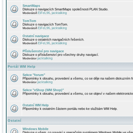
SmartMaps
Diskuze o navigacích SmartMaps společnosti PLAN Studio.
EiFeL96
jacktalking
Moderátoři
,
TomTom
Diskuze o navigacích TomTom.
EiFeL96
jacktalking
Moderátoři
,
Ostatní navigace
Diskuze o ostatních navigačních řešeních.
EiFeL96
jacktalking
Moderátoři
,
Příslušenství pro navigace
Diskuze o příslušenství pro všechny druhy navigací.
jacktalking
Moderátor
Portál WM Help
Sekce "forum"
Připomínky k obsahu, provedení a všemu, co se děje na našem diskuzním f
jacktalking
Moderátor
Sekce "eShop (WM Shop)"
Připomínky k obsahu, provedení a všemu, co se objeví v našem elektronic
Ostatní WM Help
Připomínky k ostatním částem portálu nebo ke službám WM Help.
Ostatní
Windows Mobile
Diskuze o všem, co souvisí s operačním systémem Windows Mobile ve všec