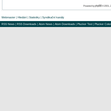
phpBB
Powered by
© 2001, 
Webmaster
|
Hledání
|
Statistiky
|
Syndikační kanály
RSS News
|
RSS Downloads
|
Atom News
|
Atom Downloads
|
Plucker Text
|
Plucker Color