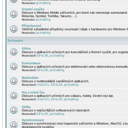
jacktalking
Moderátor
Ostatní značky
Diskuze o Windows Mobile zařízeních, pro které zde neexistuje samostatná 
Motorola, Symbol, Toshiba, Yakumo, ...).
jacktalking
Moderátor
Příslušenství
Obtížně zařaditelné příspěvky související nějak s hardwarem pro Windows M
jacktalking
Moderátor
Software
Office
Diskuze o aplikacích určených pro kancelářské a firemní využití, pro organiz
EiFeL96
jacktalking
Moderátoři
,
Komunikace
Diskuze o aplikacích určených pro telefonování nebo elektronickou komunika
EiFeL96
jacktalking
Moderátoři
,
Multimédia
Diskuze o multimediálně zaměřených aplikacích.
cHaOOs
EiFeL96
jacktalking
Moderátoři
,
,
Hry a volný čas
Diskuze o aplikacích určených pro zábavu, hobby, životní styl atp.
cHaOOs
EiFeL96
jacktalking
Moderátoři
,
,
Utility
Diskuze o nejrůznějších softwarových nástrojích.
EiFeL96
jacktalking
Moderátoři
,
Synchronizace
Diskuze o synchronizaci mezi kapesním zařízením a Windows, MacOS, Linux
desktopovými systémy.