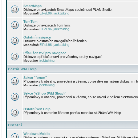
SmartMaps
Diskuze o navigacích SmartMaps společnosti PLAN Studio.
EiFeL96
jacktalking
Moderátoři
,
TomTom
Diskuze o navigacích TomTom.
EiFeL96
jacktalking
Moderátoři
,
Ostatní navigace
Diskuze o ostatních navigačních řešeních.
EiFeL96
jacktalking
Moderátoři
,
Příslušenství pro navigace
Diskuze o příslušenství pro všechny druhy navigací.
jacktalking
Moderátor
Portál WM Help
Sekce "forum"
Připomínky k obsahu, provedení a všemu, co se děje na našem diskuzním f
jacktalking
Moderátor
Sekce "eShop (WM Shop)"
Připomínky k obsahu, provedení a všemu, co se objeví v našem elektronic
Ostatní WM Help
Připomínky k ostatním částem portálu nebo ke službám WM Help.
Ostatní
Windows Mobile
Diskuze o všem, co souvisí s operačním systémem Windows Mobile ve všec