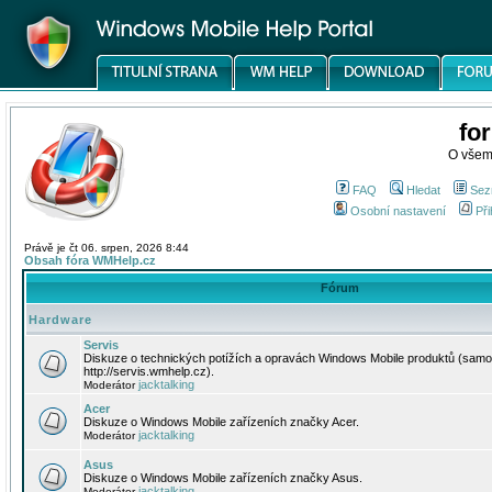
fo
O všem
FAQ
Hledat
Sez
Osobní nastavení
Při
Právě je čt 06. srpen, 2026 8:44
Obsah fóra WMHelp.cz
Fórum
Hardware
Servis
Diskuze o technických potížích a opravách Windows Mobile produktů (samo
http://servis.wmhelp.cz).
jacktalking
Moderátor
Acer
Diskuze o Windows Mobile zařízeních značky Acer.
jacktalking
Moderátor
Asus
Diskuze o Windows Mobile zařízeních značky Asus.
jacktalking
Moderátor