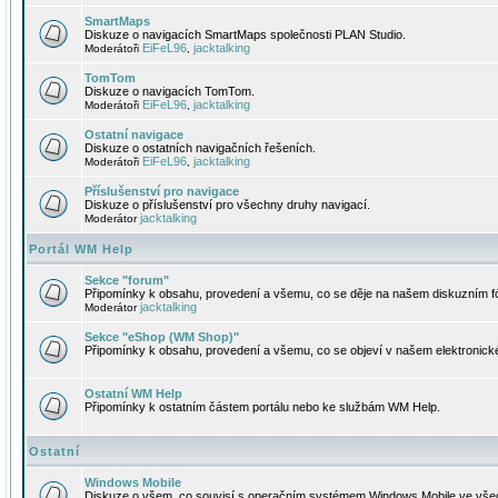
SmartMaps
Diskuze o navigacích SmartMaps společnosti PLAN Studio.
EiFeL96
jacktalking
Moderátoři
,
TomTom
Diskuze o navigacích TomTom.
EiFeL96
jacktalking
Moderátoři
,
Ostatní navigace
Diskuze o ostatních navigačních řešeních.
EiFeL96
jacktalking
Moderátoři
,
Příslušenství pro navigace
Diskuze o příslušenství pro všechny druhy navigací.
jacktalking
Moderátor
Portál WM Help
Sekce "forum"
Připomínky k obsahu, provedení a všemu, co se děje na našem diskuzním f
jacktalking
Moderátor
Sekce "eShop (WM Shop)"
Připomínky k obsahu, provedení a všemu, co se objeví v našem elektronic
Ostatní WM Help
Připomínky k ostatním částem portálu nebo ke službám WM Help.
Ostatní
Windows Mobile
Diskuze o všem, co souvisí s operačním systémem Windows Mobile ve všec