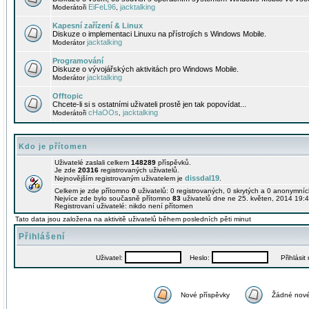
EiFeL96
jacktalking
Moderátoři
,
Kapesní zařízení & Linux
Diskuze o implementaci Linuxu na přístrojích s Windows Mobile.
jacktalking
Moderátor
Programování
Diskuze o vývojářských aktivitách pro Windows Mobile.
jacktalking
Moderátor
Offtopic
Chcete-li si s ostatními uživateli prostě jen tak popovídat...
cHaOOs
jacktalking
Moderátoři
,
Kdo je přítomen
Uživatelé zaslali celkem
148289
příspěvků.
Je zde
20316
registrovaných uživatelů.
dissdal19
Nejnovějším registrovaným uživatelem je
.
Celkem je zde přítomno
0
uživatelů: 0 registrovaných, 0 skrytých a 0 anonymní
Nejvíce zde bylo současně přítomno
83
uživatelů dne ne 25. květen, 2014 19:4
Registrovaní uživatelé: nikdo není přítomen
Tato data jsou založena na aktivitě uživatelů během posledních pěti minut
Přihlášení
Uživatel:
Heslo:
Přihlásit m
Nové příspěvky
Žádné nové