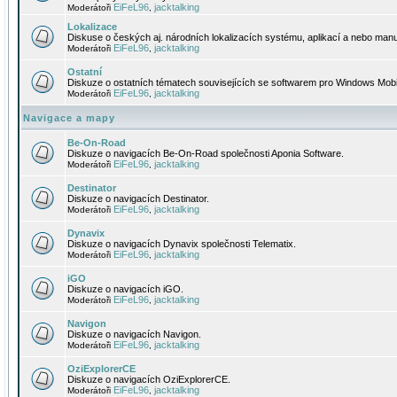
EiFeL96
jacktalking
Moderátoři
,
Lokalizace
Diskuse o českých aj. národních lokalizacích systému, aplikací a nebo manu
EiFeL96
jacktalking
Moderátoři
,
Ostatní
Diskuze o ostatních tématech souvisejících se softwarem pro Windows Mobi
EiFeL96
jacktalking
Moderátoři
,
Navigace a mapy
Be-On-Road
Diskuze o navigacích Be-On-Road společnosti Aponia Software.
EiFeL96
jacktalking
Moderátoři
,
Destinator
Diskuze o navigacích Destinator.
EiFeL96
jacktalking
Moderátoři
,
Dynavix
Diskuze o navigacích Dynavix společnosti Telematix.
EiFeL96
jacktalking
Moderátoři
,
iGO
Diskuze o navigacích iGO.
EiFeL96
jacktalking
Moderátoři
,
Navigon
Diskuze o navigacích Navigon.
EiFeL96
jacktalking
Moderátoři
,
OziExplorerCE
Diskuze o navigacích OziExplorerCE.
EiFeL96
jacktalking
Moderátoři
,