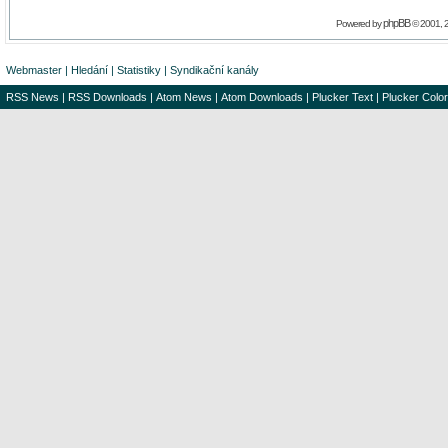
phpBB
Powered by
© 2001, 
Webmaster
|
Hledání
|
Statistiky
|
Syndikační kanály
RSS News
|
RSS Downloads
|
Atom News
|
Atom Downloads
|
Plucker Text
|
Plucker Color