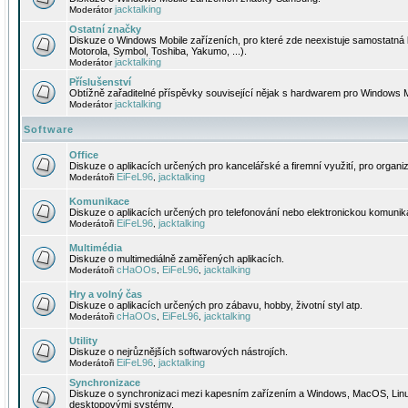
jacktalking
Moderátor
Ostatní značky
Diskuze o Windows Mobile zařízeních, pro které zde neexistuje samostatná 
Motorola, Symbol, Toshiba, Yakumo, ...).
jacktalking
Moderátor
Příslušenství
Obtížně zařaditelné příspěvky související nějak s hardwarem pro Windows M
jacktalking
Moderátor
Software
Office
Diskuze o aplikacích určených pro kancelářské a firemní využití, pro organiz
EiFeL96
jacktalking
Moderátoři
,
Komunikace
Diskuze o aplikacích určených pro telefonování nebo elektronickou komunika
EiFeL96
jacktalking
Moderátoři
,
Multimédia
Diskuze o multimediálně zaměřených aplikacích.
cHaOOs
EiFeL96
jacktalking
Moderátoři
,
,
Hry a volný čas
Diskuze o aplikacích určených pro zábavu, hobby, životní styl atp.
cHaOOs
EiFeL96
jacktalking
Moderátoři
,
,
Utility
Diskuze o nejrůznějších softwarových nástrojích.
EiFeL96
jacktalking
Moderátoři
,
Synchronizace
Diskuze o synchronizaci mezi kapesním zařízením a Windows, MacOS, Linux
desktopovými systémy.