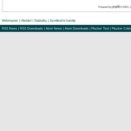
phpBB
Powered by
© 2001, 
Webmaster
|
Hledání
|
Statistiky
|
Syndikační kanály
RSS News
|
RSS Downloads
|
Atom News
|
Atom Downloads
|
Plucker Text
|
Plucker Color