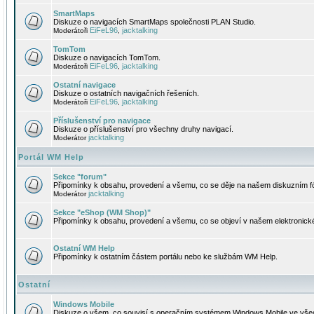
SmartMaps
Diskuze o navigacích SmartMaps společnosti PLAN Studio.
EiFeL96
jacktalking
Moderátoři
,
TomTom
Diskuze o navigacích TomTom.
EiFeL96
jacktalking
Moderátoři
,
Ostatní navigace
Diskuze o ostatních navigačních řešeních.
EiFeL96
jacktalking
Moderátoři
,
Příslušenství pro navigace
Diskuze o příslušenství pro všechny druhy navigací.
jacktalking
Moderátor
Portál WM Help
Sekce "forum"
Připomínky k obsahu, provedení a všemu, co se děje na našem diskuzním f
jacktalking
Moderátor
Sekce "eShop (WM Shop)"
Připomínky k obsahu, provedení a všemu, co se objeví v našem elektronic
Ostatní WM Help
Připomínky k ostatním částem portálu nebo ke službám WM Help.
Ostatní
Windows Mobile
Diskuze o všem, co souvisí s operačním systémem Windows Mobile ve všec