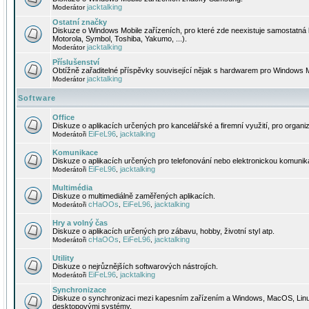
jacktalking
Moderátor
Ostatní značky
Diskuze o Windows Mobile zařízeních, pro které zde neexistuje samostatná 
Motorola, Symbol, Toshiba, Yakumo, ...).
jacktalking
Moderátor
Příslušenství
Obtížně zařaditelné příspěvky související nějak s hardwarem pro Windows M
jacktalking
Moderátor
Software
Office
Diskuze o aplikacích určených pro kancelářské a firemní využití, pro organiz
EiFeL96
jacktalking
Moderátoři
,
Komunikace
Diskuze o aplikacích určených pro telefonování nebo elektronickou komunika
EiFeL96
jacktalking
Moderátoři
,
Multimédia
Diskuze o multimediálně zaměřených aplikacích.
cHaOOs
EiFeL96
jacktalking
Moderátoři
,
,
Hry a volný čas
Diskuze o aplikacích určených pro zábavu, hobby, životní styl atp.
cHaOOs
EiFeL96
jacktalking
Moderátoři
,
,
Utility
Diskuze o nejrůznějších softwarových nástrojích.
EiFeL96
jacktalking
Moderátoři
,
Synchronizace
Diskuze o synchronizaci mezi kapesním zařízením a Windows, MacOS, Linux
desktopovými systémy.