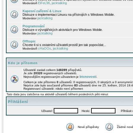
EiFeL96
jacktalking
Moderátoři
,
Kapesní zařízení & Linux
Diskuze o implementaci Linuxu na přístrojích s Windows Mobile.
jacktalking
Moderátor
Programování
Diskuze o vývojářských aktivitách pro Windows Mobile.
jacktalking
Moderátor
Offtopic
Chcete-li si s ostatními uživateli prostě jen tak popovídat...
cHaOOs
jacktalking
Moderátoři
,
Kdo je přítomen
Uživatelé zaslali celkem
148289
příspěvků.
Je zde
20320
registrovaných uživatelů.
btcnovosti
Nejnovějším registrovaným uživatelem je
.
Celkem je zde přítomno
0
uživatelů: 0 registrovaných, 0 skrytých a 0 anonymní
Nejvíce zde bylo současně přítomno
83
uživatelů dne ne 25. květen, 2014 19:4
Registrovaní uživatelé: nikdo není přítomen
Tato data jsou založena na aktivitě uživatelů během posledních pěti minut
Přihlášení
Uživatel:
Heslo:
Přihlásit m
Nové příspěvky
Žádné nové