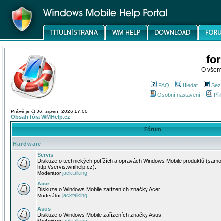
fo
O všem
FAQ
Hledat
Sez
Osobní nastavení
Při
Právě je čt 06. srpen, 2026 17:00
Obsah fóra WMHelp.cz
Fórum
Hardware
Servis
Diskuze o technických potížích a opravách Windows Mobile produktů (samo
http://servis.wmhelp.cz).
jacktalking
Moderátor
Acer
Diskuze o Windows Mobile zařízeních značky Acer.
jacktalking
Moderátor
Asus
Diskuze o Windows Mobile zařízeních značky Asus.
jacktalking
Moderátor