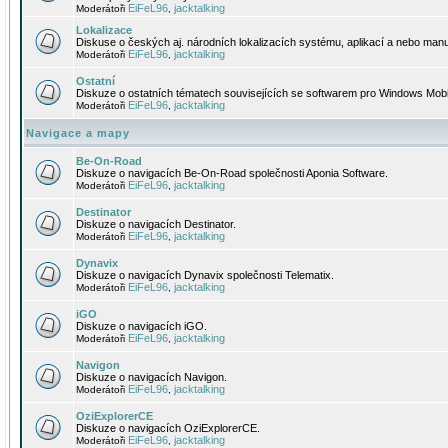
EiFeL96
jacktalking
Moderátoři
,
Lokalizace
Diskuse o českých aj. národních lokalizacích systému, aplikací a nebo manu
EiFeL96
jacktalking
Moderátoři
,
Ostatní
Diskuze o ostatních tématech souvisejících se softwarem pro Windows Mobi
EiFeL96
jacktalking
Moderátoři
,
Navigace a mapy
Be-On-Road
Diskuze o navigacích Be-On-Road společnosti Aponia Software.
EiFeL96
jacktalking
Moderátoři
,
Destinator
Diskuze o navigacích Destinator.
EiFeL96
jacktalking
Moderátoři
,
Dynavix
Diskuze o navigacích Dynavix společnosti Telematix.
EiFeL96
jacktalking
Moderátoři
,
iGO
Diskuze o navigacích iGO.
EiFeL96
jacktalking
Moderátoři
,
Navigon
Diskuze o navigacích Navigon.
EiFeL96
jacktalking
Moderátoři
,
OziExplorerCE
Diskuze o navigacích OziExplorerCE.
EiFeL96
jacktalking
Moderátoři
,