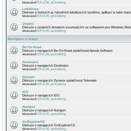
EiFeL96
jacktalking
Moderátoři
,
Lokalizace
Diskuse o českých aj. národních lokalizacích systému, aplikací a nebo manu
EiFeL96
jacktalking
Moderátoři
,
Ostatní
Diskuze o ostatních tématech souvisejících se softwarem pro Windows Mobi
EiFeL96
jacktalking
Moderátoři
,
Navigace a mapy
Be-On-Road
Diskuze o navigacích Be-On-Road společnosti Aponia Software.
EiFeL96
jacktalking
Moderátoři
,
Destinator
Diskuze o navigacích Destinator.
EiFeL96
jacktalking
Moderátoři
,
Dynavix
Diskuze o navigacích Dynavix společnosti Telematix.
EiFeL96
jacktalking
Moderátoři
,
iGO
Diskuze o navigacích iGO.
EiFeL96
jacktalking
Moderátoři
,
Navigon
Diskuze o navigacích Navigon.
EiFeL96
jacktalking
Moderátoři
,
OziExplorerCE
Diskuze o navigacích OziExplorerCE.
EiFeL96
jacktalking
Moderátoři
,