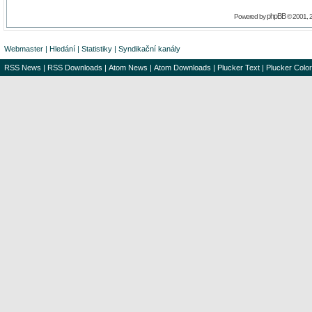
phpBB
Powered by
© 2001, 
Webmaster
|
Hledání
|
Statistiky
|
Syndikační kanály
RSS News
|
RSS Downloads
|
Atom News
|
Atom Downloads
|
Plucker Text
|
Plucker Color