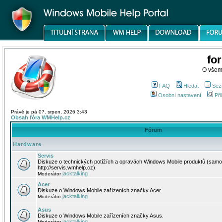
fo
O všem
FAQ
Hledat
Sez
Osobní nastavení
Při
Právě je pá 07. srpen, 2026 3:43
Obsah fóra WMHelp.cz
Fórum
Hardware
Servis
Diskuze o technických potížích a opravách Windows Mobile produktů (samo
http://servis.wmhelp.cz).
jacktalking
Moderátor
Acer
Diskuze o Windows Mobile zařízeních značky Acer.
jacktalking
Moderátor
Asus
Diskuze o Windows Mobile zařízeních značky Asus.
jacktalking
Moderátor