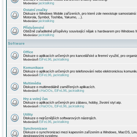
jacktalking
Moderátor
Ostatní značky
Diskuze o Windows Mobile zařízeních, pro které zde neexistuje samostatná 
Motorola, Symbol, Toshiba, Yakumo, ...).
jacktalking
Moderátor
Příslušenství
Obtížně zařaditelné příspěvky související nějak s hardwarem pro Windows M
jacktalking
Moderátor
Software
Office
Diskuze o aplikacích určených pro kancelářské a firemní využití, pro organiz
EiFeL96
jacktalking
Moderátoři
,
Komunikace
Diskuze o aplikacích určených pro telefonování nebo elektronickou komunika
EiFeL96
jacktalking
Moderátoři
,
Multimédia
Diskuze o multimediálně zaměřených aplikacích.
cHaOOs
EiFeL96
jacktalking
Moderátoři
,
,
Hry a volný čas
Diskuze o aplikacích určených pro zábavu, hobby, životní styl atp.
cHaOOs
EiFeL96
jacktalking
Moderátoři
,
,
Utility
Diskuze o nejrůznějších softwarových nástrojích.
EiFeL96
jacktalking
Moderátoři
,
Synchronizace
Diskuze o synchronizaci mezi kapesním zařízením a Windows, MacOS, Linux
desktopovými systémy.