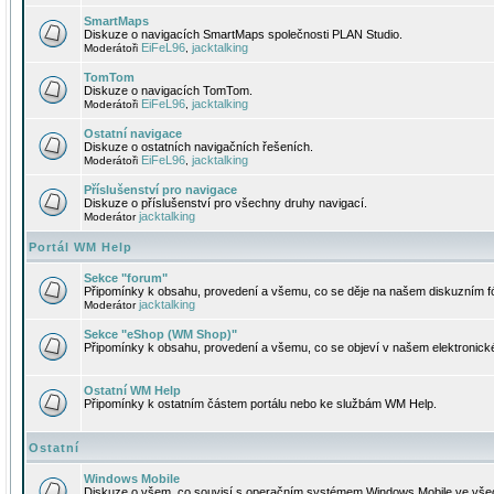
SmartMaps
Diskuze o navigacích SmartMaps společnosti PLAN Studio.
EiFeL96
jacktalking
Moderátoři
,
TomTom
Diskuze o navigacích TomTom.
EiFeL96
jacktalking
Moderátoři
,
Ostatní navigace
Diskuze o ostatních navigačních řešeních.
EiFeL96
jacktalking
Moderátoři
,
Příslušenství pro navigace
Diskuze o příslušenství pro všechny druhy navigací.
jacktalking
Moderátor
Portál WM Help
Sekce "forum"
Připomínky k obsahu, provedení a všemu, co se děje na našem diskuzním f
jacktalking
Moderátor
Sekce "eShop (WM Shop)"
Připomínky k obsahu, provedení a všemu, co se objeví v našem elektronic
Ostatní WM Help
Připomínky k ostatním částem portálu nebo ke službám WM Help.
Ostatní
Windows Mobile
Diskuze o všem, co souvisí s operačním systémem Windows Mobile ve všec