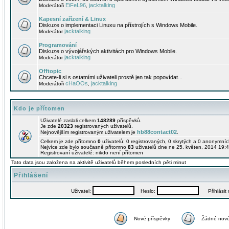
EiFeL96
jacktalking
Moderátoři
,
Kapesní zařízení & Linux
Diskuze o implementaci Linuxu na přístrojích s Windows Mobile.
jacktalking
Moderátor
Programování
Diskuze o vývojářských aktivitách pro Windows Mobile.
jacktalking
Moderátor
Offtopic
Chcete-li si s ostatními uživateli prostě jen tak popovídat...
cHaOOs
jacktalking
Moderátoři
,
Kdo je přítomen
Uživatelé zaslali celkem
148289
příspěvků.
Je zde
20323
registrovaných uživatelů.
hb88contact02
Nejnovějším registrovaným uživatelem je
.
Celkem je zde přítomno
0
uživatelů: 0 registrovaných, 0 skrytých a 0 anonymní
Nejvíce zde bylo současně přítomno
83
uživatelů dne ne 25. květen, 2014 19:4
Registrovaní uživatelé: nikdo není přítomen
Tato data jsou založena na aktivitě uživatelů během posledních pěti minut
Přihlášení
Uživatel:
Heslo:
Přihlásit m
Nové příspěvky
Žádné nové