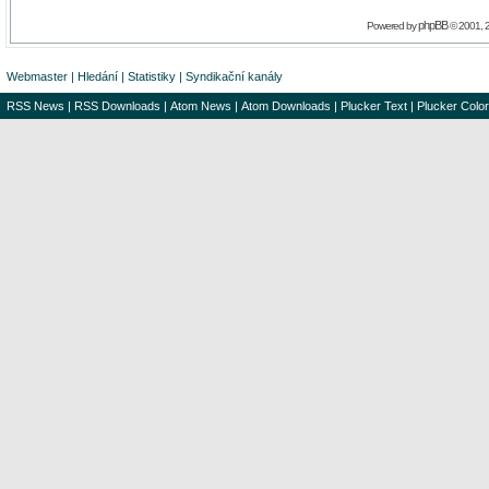
phpBB
Powered by
© 2001, 
Webmaster
|
Hledání
|
Statistiky
|
Syndikační kanály
RSS News
|
RSS Downloads
|
Atom News
|
Atom Downloads
|
Plucker Text
|
Plucker Color