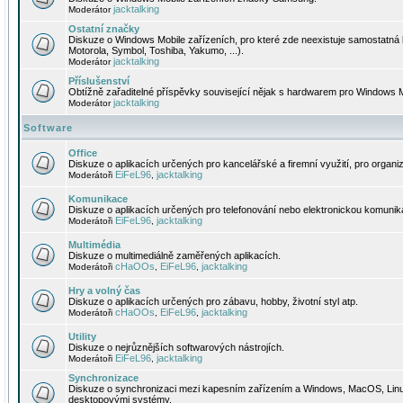
jacktalking
Moderátor
Ostatní značky
Diskuze o Windows Mobile zařízeních, pro které zde neexistuje samostatná 
Motorola, Symbol, Toshiba, Yakumo, ...).
jacktalking
Moderátor
Příslušenství
Obtížně zařaditelné příspěvky související nějak s hardwarem pro Windows M
jacktalking
Moderátor
Software
Office
Diskuze o aplikacích určených pro kancelářské a firemní využití, pro organiz
EiFeL96
jacktalking
Moderátoři
,
Komunikace
Diskuze o aplikacích určených pro telefonování nebo elektronickou komunika
EiFeL96
jacktalking
Moderátoři
,
Multimédia
Diskuze o multimediálně zaměřených aplikacích.
cHaOOs
EiFeL96
jacktalking
Moderátoři
,
,
Hry a volný čas
Diskuze o aplikacích určených pro zábavu, hobby, životní styl atp.
cHaOOs
EiFeL96
jacktalking
Moderátoři
,
,
Utility
Diskuze o nejrůznějších softwarových nástrojích.
EiFeL96
jacktalking
Moderátoři
,
Synchronizace
Diskuze o synchronizaci mezi kapesním zařízením a Windows, MacOS, Linux
desktopovými systémy.