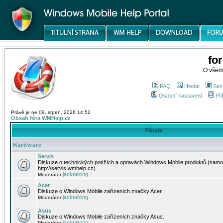
fo
O všem
FAQ
Hledat
Sez
Osobní nastavení
Při
Právě je ne 09. srpen, 2026 14:52
Obsah fóra WMHelp.cz
Fórum
Hardware
Servis
Diskuze o technických potížích a opravách Windows Mobile produktů (samo
http://servis.wmhelp.cz).
jacktalking
Moderátor
Acer
Diskuze o Windows Mobile zařízeních značky Acer.
jacktalking
Moderátor
Asus
Diskuze o Windows Mobile zařízeních značky Asus.
jacktalking
Moderátor