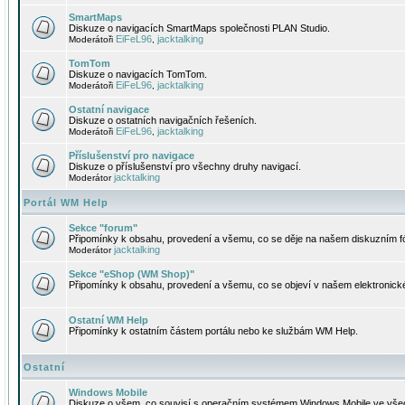
SmartMaps
Diskuze o navigacích SmartMaps společnosti PLAN Studio.
EiFeL96
jacktalking
Moderátoři
,
TomTom
Diskuze o navigacích TomTom.
EiFeL96
jacktalking
Moderátoři
,
Ostatní navigace
Diskuze o ostatních navigačních řešeních.
EiFeL96
jacktalking
Moderátoři
,
Příslušenství pro navigace
Diskuze o příslušenství pro všechny druhy navigací.
jacktalking
Moderátor
Portál WM Help
Sekce "forum"
Připomínky k obsahu, provedení a všemu, co se děje na našem diskuzním f
jacktalking
Moderátor
Sekce "eShop (WM Shop)"
Připomínky k obsahu, provedení a všemu, co se objeví v našem elektronic
Ostatní WM Help
Připomínky k ostatním částem portálu nebo ke službám WM Help.
Ostatní
Windows Mobile
Diskuze o všem, co souvisí s operačním systémem Windows Mobile ve všec