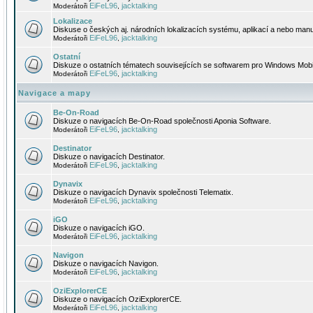
EiFeL96
jacktalking
Moderátoři
,
Lokalizace
Diskuse o českých aj. národních lokalizacích systému, aplikací a nebo manu
EiFeL96
jacktalking
Moderátoři
,
Ostatní
Diskuze o ostatních tématech souvisejících se softwarem pro Windows Mobi
EiFeL96
jacktalking
Moderátoři
,
Navigace a mapy
Be-On-Road
Diskuze o navigacích Be-On-Road společnosti Aponia Software.
EiFeL96
jacktalking
Moderátoři
,
Destinator
Diskuze o navigacích Destinator.
EiFeL96
jacktalking
Moderátoři
,
Dynavix
Diskuze o navigacích Dynavix společnosti Telematix.
EiFeL96
jacktalking
Moderátoři
,
iGO
Diskuze o navigacích iGO.
EiFeL96
jacktalking
Moderátoři
,
Navigon
Diskuze o navigacích Navigon.
EiFeL96
jacktalking
Moderátoři
,
OziExplorerCE
Diskuze o navigacích OziExplorerCE.
EiFeL96
jacktalking
Moderátoři
,