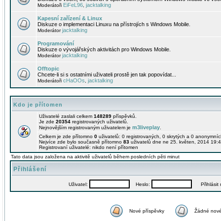
EiFeL96
jacktalking
Moderátoři
,
Kapesní zařízení & Linux
Diskuze o implementaci Linuxu na přístrojích s Windows Mobile.
jacktalking
Moderátor
Programování
Diskuze o vývojářských aktivitách pro Windows Mobile.
jacktalking
Moderátor
Offtopic
Chcete-li si s ostatními uživateli prostě jen tak popovídat...
cHaOOs
jacktalking
Moderátoři
,
Kdo je přítomen
Uživatelé zaslali celkem
148289
příspěvků.
Je zde
20354
registrovaných uživatelů.
m3liveplay
Nejnovějším registrovaným uživatelem je
.
Celkem je zde přítomno
0
uživatelů: 0 registrovaných, 0 skrytých a 0 anonymní
Nejvíce zde bylo současně přítomno
83
uživatelů dne ne 25. květen, 2014 19:4
Registrovaní uživatelé: nikdo není přítomen
Tato data jsou založena na aktivitě uživatelů během posledních pěti minut
Přihlášení
Uživatel:
Heslo:
Přihlásit m
Nové příspěvky
Žádné nové