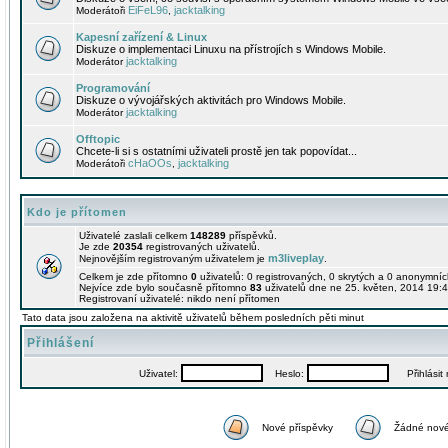
EiFeL96
jacktalking
Moderátoři
,
Kapesní zařízení & Linux
Diskuze o implementaci Linuxu na přístrojích s Windows Mobile.
jacktalking
Moderátor
Programování
Diskuze o vývojářských aktivitách pro Windows Mobile.
jacktalking
Moderátor
Offtopic
Chcete-li si s ostatními uživateli prostě jen tak popovídat...
cHaOOs
jacktalking
Moderátoři
,
Kdo je přítomen
Uživatelé zaslali celkem
148289
příspěvků.
Je zde
20354
registrovaných uživatelů.
m3liveplay
Nejnovějším registrovaným uživatelem je
.
Celkem je zde přítomno
0
uživatelů: 0 registrovaných, 0 skrytých a 0 anonymní
Nejvíce zde bylo současně přítomno
83
uživatelů dne ne 25. květen, 2014 19:4
Registrovaní uživatelé: nikdo není přítomen
Tato data jsou založena na aktivitě uživatelů během posledních pěti minut
Přihlášení
Uživatel:
Heslo:
Přihlásit m
Nové příspěvky
Žádné nové