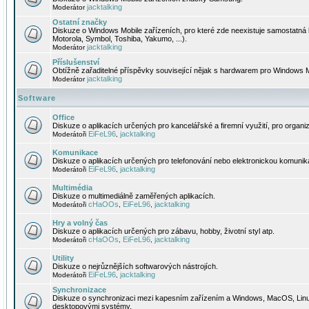
jacktalking
Moderátor
Ostatní značky
Diskuze o Windows Mobile zařízeních, pro které zde neexistuje samostatná 
Motorola, Symbol, Toshiba, Yakumo, ...).
jacktalking
Moderátor
Příslušenství
Obtížně zařaditelné příspěvky související nějak s hardwarem pro Windows M
jacktalking
Moderátor
Software
Office
Diskuze o aplikacích určených pro kancelářské a firemní využití, pro organiz
EiFeL96
jacktalking
Moderátoři
,
Komunikace
Diskuze o aplikacích určených pro telefonování nebo elektronickou komunika
EiFeL96
jacktalking
Moderátoři
,
Multimédia
Diskuze o multimediálně zaměřených aplikacích.
cHaOOs
EiFeL96
jacktalking
Moderátoři
,
,
Hry a volný čas
Diskuze o aplikacích určených pro zábavu, hobby, životní styl atp.
cHaOOs
EiFeL96
jacktalking
Moderátoři
,
,
Utility
Diskuze o nejrůznějších softwarových nástrojích.
EiFeL96
jacktalking
Moderátoři
,
Synchronizace
Diskuze o synchronizaci mezi kapesním zařízením a Windows, MacOS, Linux
desktopovými systémy.