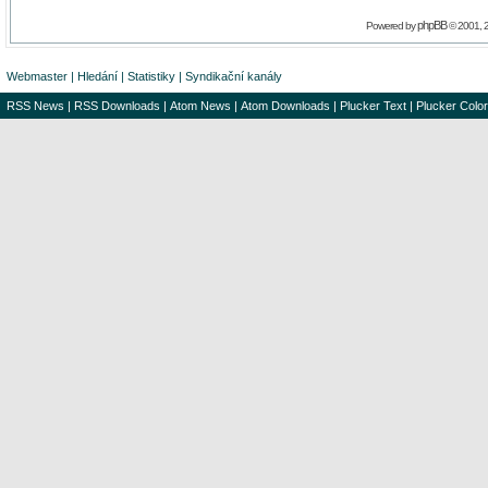
phpBB
Powered by
© 2001, 
Webmaster
|
Hledání
|
Statistiky
|
Syndikační kanály
RSS News
|
RSS Downloads
|
Atom News
|
Atom Downloads
|
Plucker Text
|
Plucker Color