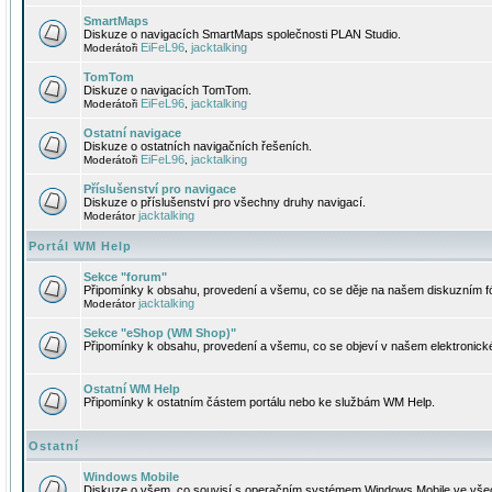
SmartMaps
Diskuze o navigacích SmartMaps společnosti PLAN Studio.
EiFeL96
jacktalking
Moderátoři
,
TomTom
Diskuze o navigacích TomTom.
EiFeL96
jacktalking
Moderátoři
,
Ostatní navigace
Diskuze o ostatních navigačních řešeních.
EiFeL96
jacktalking
Moderátoři
,
Příslušenství pro navigace
Diskuze o příslušenství pro všechny druhy navigací.
jacktalking
Moderátor
Portál WM Help
Sekce "forum"
Připomínky k obsahu, provedení a všemu, co se děje na našem diskuzním f
jacktalking
Moderátor
Sekce "eShop (WM Shop)"
Připomínky k obsahu, provedení a všemu, co se objeví v našem elektronic
Ostatní WM Help
Připomínky k ostatním částem portálu nebo ke službám WM Help.
Ostatní
Windows Mobile
Diskuze o všem, co souvisí s operačním systémem Windows Mobile ve všec