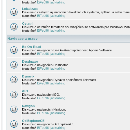
EiFeL96
jacktalking
Moderátoři
,
Lokalizace
Diskuse o českých aj. národních lokalizacích systému, aplikací a nebo manu
EiFeL96
jacktalking
Moderátoři
,
Ostatní
Diskuze o ostatních tématech souvisejících se softwarem pro Windows Mobi
EiFeL96
jacktalking
Moderátoři
,
Navigace a mapy
Be-On-Road
Diskuze o navigacích Be-On-Road společnosti Aponia Software.
EiFeL96
jacktalking
Moderátoři
,
Destinator
Diskuze o navigacích Destinator.
EiFeL96
jacktalking
Moderátoři
,
Dynavix
Diskuze o navigacích Dynavix společnosti Telematix.
EiFeL96
jacktalking
Moderátoři
,
iGO
Diskuze o navigacích iGO.
EiFeL96
jacktalking
Moderátoři
,
Navigon
Diskuze o navigacích Navigon.
EiFeL96
jacktalking
Moderátoři
,
OziExplorerCE
Diskuze o navigacích OziExplorerCE.
EiFeL96
jacktalking
Moderátoři
,