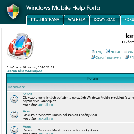
fo
O všem
FAQ
Hledat
Sez
Osobní nastavení
Při
Právě je so 08. srpen, 2026 22:52
Obsah fóra WMHelp.cz
Fórum
Hardware
Servis
Diskuze o technických potížích a opravách Windows Mobile produktů (samo
http://servis.wmhelp.cz).
jacktalking
Moderátor
Acer
Diskuze o Windows Mobile zařízeních značky Acer.
jacktalking
Moderátor
Asus
Diskuze o Windows Mobile zařízeních značky Asus.
jacktalking
Moderátor