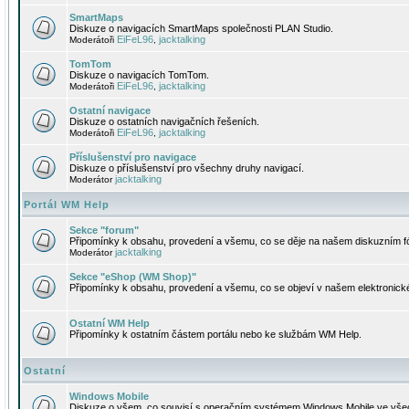
SmartMaps
Diskuze o navigacích SmartMaps společnosti PLAN Studio.
EiFeL96
jacktalking
Moderátoři
,
TomTom
Diskuze o navigacích TomTom.
EiFeL96
jacktalking
Moderátoři
,
Ostatní navigace
Diskuze o ostatních navigačních řešeních.
EiFeL96
jacktalking
Moderátoři
,
Příslušenství pro navigace
Diskuze o příslušenství pro všechny druhy navigací.
jacktalking
Moderátor
Portál WM Help
Sekce "forum"
Připomínky k obsahu, provedení a všemu, co se děje na našem diskuzním f
jacktalking
Moderátor
Sekce "eShop (WM Shop)"
Připomínky k obsahu, provedení a všemu, co se objeví v našem elektronic
Ostatní WM Help
Připomínky k ostatním částem portálu nebo ke službám WM Help.
Ostatní
Windows Mobile
Diskuze o všem, co souvisí s operačním systémem Windows Mobile ve všec