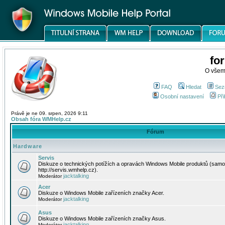
fo
O všem
FAQ
Hledat
Sez
Osobní nastavení
Při
Právě je ne 09. srpen, 2026 9:11
Obsah fóra WMHelp.cz
Fórum
Hardware
Servis
Diskuze o technických potížích a opravách Windows Mobile produktů (samo
http://servis.wmhelp.cz).
jacktalking
Moderátor
Acer
Diskuze o Windows Mobile zařízeních značky Acer.
jacktalking
Moderátor
Asus
Diskuze o Windows Mobile zařízeních značky Asus.
jacktalking
Moderátor