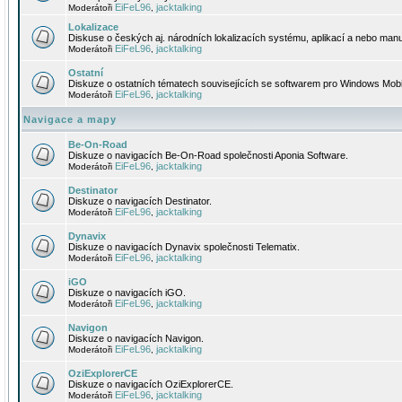
EiFeL96
jacktalking
Moderátoři
,
Lokalizace
Diskuse o českých aj. národních lokalizacích systému, aplikací a nebo manu
EiFeL96
jacktalking
Moderátoři
,
Ostatní
Diskuze o ostatních tématech souvisejících se softwarem pro Windows Mobi
EiFeL96
jacktalking
Moderátoři
,
Navigace a mapy
Be-On-Road
Diskuze o navigacích Be-On-Road společnosti Aponia Software.
EiFeL96
jacktalking
Moderátoři
,
Destinator
Diskuze o navigacích Destinator.
EiFeL96
jacktalking
Moderátoři
,
Dynavix
Diskuze o navigacích Dynavix společnosti Telematix.
EiFeL96
jacktalking
Moderátoři
,
iGO
Diskuze o navigacích iGO.
EiFeL96
jacktalking
Moderátoři
,
Navigon
Diskuze o navigacích Navigon.
EiFeL96
jacktalking
Moderátoři
,
OziExplorerCE
Diskuze o navigacích OziExplorerCE.
EiFeL96
jacktalking
Moderátoři
,