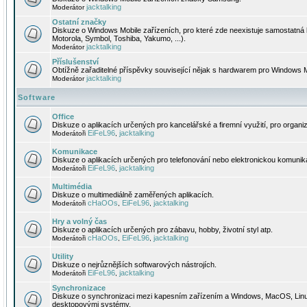
jacktalking
Moderátor
Ostatní značky
Diskuze o Windows Mobile zařízeních, pro které zde neexistuje samostatná 
Motorola, Symbol, Toshiba, Yakumo, ...).
jacktalking
Moderátor
Příslušenství
Obtížně zařaditelné příspěvky související nějak s hardwarem pro Windows M
jacktalking
Moderátor
Software
Office
Diskuze o aplikacích určených pro kancelářské a firemní využití, pro organiz
EiFeL96
jacktalking
Moderátoři
,
Komunikace
Diskuze o aplikacích určených pro telefonování nebo elektronickou komunika
EiFeL96
jacktalking
Moderátoři
,
Multimédia
Diskuze o multimediálně zaměřených aplikacích.
cHaOOs
EiFeL96
jacktalking
Moderátoři
,
,
Hry a volný čas
Diskuze o aplikacích určených pro zábavu, hobby, životní styl atp.
cHaOOs
EiFeL96
jacktalking
Moderátoři
,
,
Utility
Diskuze o nejrůznějších softwarových nástrojích.
EiFeL96
jacktalking
Moderátoři
,
Synchronizace
Diskuze o synchronizaci mezi kapesním zařízením a Windows, MacOS, Linux
desktopovými systémy.