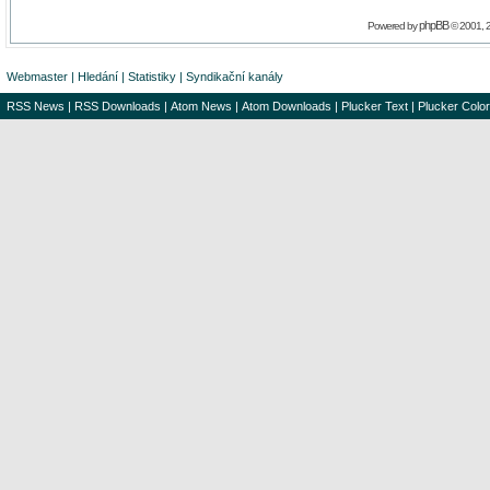
phpBB
Powered by
© 2001, 
Webmaster
|
Hledání
|
Statistiky
|
Syndikační kanály
RSS News
|
RSS Downloads
|
Atom News
|
Atom Downloads
|
Plucker Text
|
Plucker Color