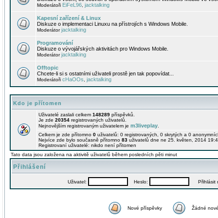
EiFeL96
jacktalking
Moderátoři
,
Kapesní zařízení & Linux
Diskuze o implementaci Linuxu na přístrojích s Windows Mobile.
jacktalking
Moderátor
Programování
Diskuze o vývojářských aktivitách pro Windows Mobile.
jacktalking
Moderátor
Offtopic
Chcete-li si s ostatními uživateli prostě jen tak popovídat...
cHaOOs
jacktalking
Moderátoři
,
Kdo je přítomen
Uživatelé zaslali celkem
148289
příspěvků.
Je zde
20354
registrovaných uživatelů.
m3liveplay
Nejnovějším registrovaným uživatelem je
.
Celkem je zde přítomno
0
uživatelů: 0 registrovaných, 0 skrytých a 0 anonymní
Nejvíce zde bylo současně přítomno
83
uživatelů dne ne 25. květen, 2014 19:4
Registrovaní uživatelé: nikdo není přítomen
Tato data jsou založena na aktivitě uživatelů během posledních pěti minut
Přihlášení
Uživatel:
Heslo:
Přihlásit m
Nové příspěvky
Žádné nové