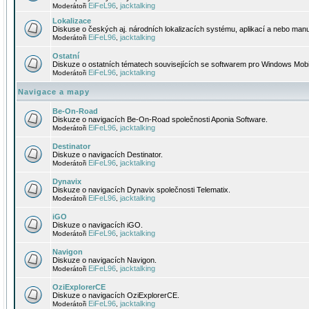
EiFeL96
jacktalking
Moderátoři
,
Lokalizace
Diskuse o českých aj. národních lokalizacích systému, aplikací a nebo manu
EiFeL96
jacktalking
Moderátoři
,
Ostatní
Diskuze o ostatních tématech souvisejících se softwarem pro Windows Mobi
EiFeL96
jacktalking
Moderátoři
,
Navigace a mapy
Be-On-Road
Diskuze o navigacích Be-On-Road společnosti Aponia Software.
EiFeL96
jacktalking
Moderátoři
,
Destinator
Diskuze o navigacích Destinator.
EiFeL96
jacktalking
Moderátoři
,
Dynavix
Diskuze o navigacích Dynavix společnosti Telematix.
EiFeL96
jacktalking
Moderátoři
,
iGO
Diskuze o navigacích iGO.
EiFeL96
jacktalking
Moderátoři
,
Navigon
Diskuze o navigacích Navigon.
EiFeL96
jacktalking
Moderátoři
,
OziExplorerCE
Diskuze o navigacích OziExplorerCE.
EiFeL96
jacktalking
Moderátoři
,