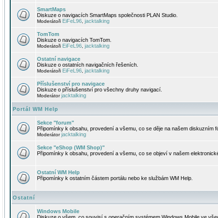
SmartMaps
Diskuze o navigacích SmartMaps společnosti PLAN Studio.
EiFeL96
jacktalking
Moderátoři
,
TomTom
Diskuze o navigacích TomTom.
EiFeL96
jacktalking
Moderátoři
,
Ostatní navigace
Diskuze o ostatních navigačních řešeních.
EiFeL96
jacktalking
Moderátoři
,
Příslušenství pro navigace
Diskuze o příslušenství pro všechny druhy navigací.
jacktalking
Moderátor
Portál WM Help
Sekce "forum"
Připomínky k obsahu, provedení a všemu, co se děje na našem diskuzním f
jacktalking
Moderátor
Sekce "eShop (WM Shop)"
Připomínky k obsahu, provedení a všemu, co se objeví v našem elektronic
Ostatní WM Help
Připomínky k ostatním částem portálu nebo ke službám WM Help.
Ostatní
Windows Mobile
Diskuze o všem, co souvisí s operačním systémem Windows Mobile ve všec