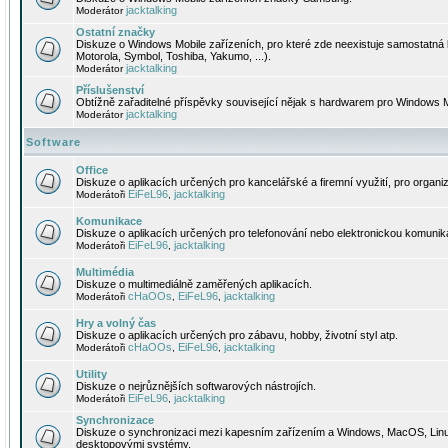
jacktalking
Moderátor
Ostatní značky
Diskuze o Windows Mobile zařízeních, pro které zde neexistuje samostatná 
Motorola, Symbol, Toshiba, Yakumo, ...).
jacktalking
Moderátor
Příslušenství
Obtížně zařaditelné příspěvky související nějak s hardwarem pro Windows M
jacktalking
Moderátor
Software
Office
Diskuze o aplikacích určených pro kancelářské a firemní využití, pro organiz
EiFeL96
jacktalking
Moderátoři
,
Komunikace
Diskuze o aplikacích určených pro telefonování nebo elektronickou komunika
EiFeL96
jacktalking
Moderátoři
,
Multimédia
Diskuze o multimediálně zaměřených aplikacích.
cHaOOs
EiFeL96
jacktalking
Moderátoři
,
,
Hry a volný čas
Diskuze o aplikacích určených pro zábavu, hobby, životní styl atp.
cHaOOs
EiFeL96
jacktalking
Moderátoři
,
,
Utility
Diskuze o nejrůznějších softwarových nástrojích.
EiFeL96
jacktalking
Moderátoři
,
Synchronizace
Diskuze o synchronizaci mezi kapesním zařízením a Windows, MacOS, Linux
desktopovými systémy.