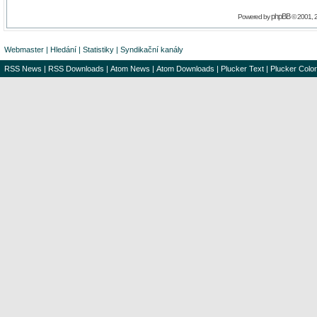
phpBB
Powered by
© 2001, 
Webmaster
|
Hledání
|
Statistiky
|
Syndikační kanály
RSS News
|
RSS Downloads
|
Atom News
|
Atom Downloads
|
Plucker Text
|
Plucker Color