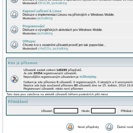
EiFeL96
jacktalking
Moderátoři
,
Kapesní zařízení & Linux
Diskuze o implementaci Linuxu na přístrojích s Windows Mobile.
jacktalking
Moderátor
Programování
Diskuze o vývojářských aktivitách pro Windows Mobile.
jacktalking
Moderátor
Offtopic
Chcete-li si s ostatními uživateli prostě jen tak popovídat...
cHaOOs
jacktalking
Moderátoři
,
Kdo je přítomen
Uživatelé zaslali celkem
148289
příspěvků.
Je zde
20354
registrovaných uživatelů.
m3liveplay
Nejnovějším registrovaným uživatelem je
.
Celkem je zde přítomno
0
uživatelů: 0 registrovaných, 0 skrytých a 0 anonymní
Nejvíce zde bylo současně přítomno
83
uživatelů dne ne 25. květen, 2014 19:4
Registrovaní uživatelé: nikdo není přítomen
Tato data jsou založena na aktivitě uživatelů během posledních pěti minut
Přihlášení
Uživatel:
Heslo:
Přihlásit m
Nové příspěvky
Žádné nové