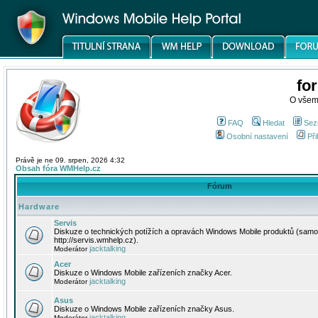
fo
O všem
FAQ
Hledat
Sez
Osobní nastavení
Při
Právě je ne 09. srpen, 2026 4:32
Obsah fóra WMHelp.cz
Fórum
Hardware
Servis
Diskuze o technických potížích a opravách Windows Mobile produktů (samo
http://servis.wmhelp.cz).
jacktalking
Moderátor
Acer
Diskuze o Windows Mobile zařízeních značky Acer.
jacktalking
Moderátor
Asus
Diskuze o Windows Mobile zařízeních značky Asus.
jacktalking
Moderátor