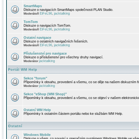
SmartMaps
Diskuze o navigacích SmartMaps společnosti PLAN Studio.
EiFeL96
jacktalking
Moderátoři
,
TomTom
Diskuze o navigacích TomTom.
EiFeL96
jacktalking
Moderátoři
,
Ostatní navigace
Diskuze o ostatních navigačních řešeních.
EiFeL96
jacktalking
Moderátoři
,
Příslušenství pro navigace
Diskuze o příslušenství pro všechny druhy navigací.
jacktalking
Moderátor
Portál WM Help
Sekce "forum"
Připomínky k obsahu, provedení a všemu, co se děje na našem diskuzním f
jacktalking
Moderátor
Sekce "eShop (WM Shop)"
Připomínky k obsahu, provedení a všemu, co se objeví v našem elektronic
Ostatní WM Help
Připomínky k ostatním částem portálu nebo ke službám WM Help.
Ostatní
Windows Mobile
Diskuze o všem, co souvisí s operačním systémem Windows Mobile ve všec