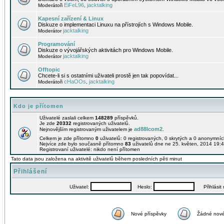
EiFeL96
jacktalking
Moderátoři
,
Kapesní zařízení & Linux
Diskuze o implementaci Linuxu na přístrojích s Windows Mobile.
jacktalking
Moderátor
Programování
Diskuze o vývojářských aktivitách pro Windows Mobile.
jacktalking
Moderátor
Offtopic
Chcete-li si s ostatními uživateli prostě jen tak popovídat...
cHaOOs
jacktalking
Moderátoři
,
Kdo je přítomen
Uživatelé zaslali celkem
148289
příspěvků.
Je zde
20332
registrovaných uživatelů.
ad88lcom2
Nejnovějším registrovaným uživatelem je
.
Celkem je zde přítomno
0
uživatelů: 0 registrovaných, 0 skrytých a 0 anonymní
Nejvíce zde bylo současně přítomno
83
uživatelů dne ne 25. květen, 2014 19:4
Registrovaní uživatelé: nikdo není přítomen
Tato data jsou založena na aktivitě uživatelů během posledních pěti minut
Přihlášení
Uživatel:
Heslo:
Přihlásit m
Nové příspěvky
Žádné nové