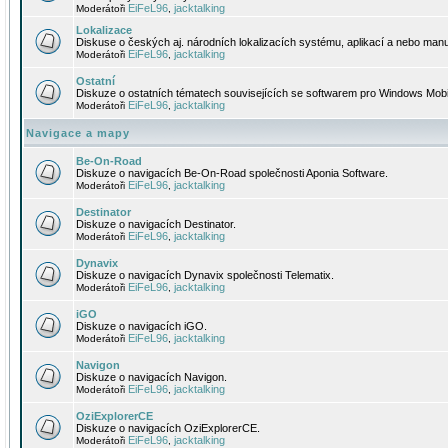
EiFeL96
jacktalking
Moderátoři
,
Lokalizace
Diskuse o českých aj. národních lokalizacích systému, aplikací a nebo manu
EiFeL96
jacktalking
Moderátoři
,
Ostatní
Diskuze o ostatních tématech souvisejících se softwarem pro Windows Mobi
EiFeL96
jacktalking
Moderátoři
,
Navigace a mapy
Be-On-Road
Diskuze o navigacích Be-On-Road společnosti Aponia Software.
EiFeL96
jacktalking
Moderátoři
,
Destinator
Diskuze o navigacích Destinator.
EiFeL96
jacktalking
Moderátoři
,
Dynavix
Diskuze o navigacích Dynavix společnosti Telematix.
EiFeL96
jacktalking
Moderátoři
,
iGO
Diskuze o navigacích iGO.
EiFeL96
jacktalking
Moderátoři
,
Navigon
Diskuze o navigacích Navigon.
EiFeL96
jacktalking
Moderátoři
,
OziExplorerCE
Diskuze o navigacích OziExplorerCE.
EiFeL96
jacktalking
Moderátoři
,