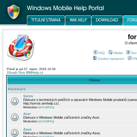
fo
O všem
FAQ
Hledat
Sez
Osobní nastavení
Při
Právě je pá 07. srpen, 2026 10:30
Obsah fóra WMHelp.cz
Fórum
Hardware
Servis
Diskuze o technických potížích a opravách Windows Mobile produktů (samo
http://servis.wmhelp.cz).
jacktalking
Moderátor
Acer
Diskuze o Windows Mobile zařízeních značky Acer.
jacktalking
Moderátor
Asus
Diskuze o Windows Mobile zařízeních značky Asus.
jacktalking
Moderátor