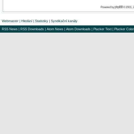
phpBB
Powered by
© 2001, 
Webmaster
|
Hledání
|
Statistiky
|
Syndikační kanály
RSS News
|
RSS Downloads
|
Atom News
|
Atom Downloads
|
Plucker Text
|
Plucker Color