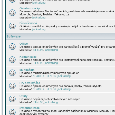
jacktalking
Moderátor
Ostatní značky
Diskuze o Windows Mobile zařízeních, pro které zde neexistuje samostatná 
Motorola, Symbol, Toshiba, Yakumo, ...).
jacktalking
Moderátor
Příslušenství
Obtížně zařaditelné příspěvky související nějak s hardwarem pro Windows M
jacktalking
Moderátor
Software
Office
Diskuze o aplikacích určených pro kancelářské a firemní využití, pro organiz
EiFeL96
jacktalking
Moderátoři
,
Komunikace
Diskuze o aplikacích určených pro telefonování nebo elektronickou komunika
EiFeL96
jacktalking
Moderátoři
,
Multimédia
Diskuze o multimediálně zaměřených aplikacích.
cHaOOs
EiFeL96
jacktalking
Moderátoři
,
,
Hry a volný čas
Diskuze o aplikacích určených pro zábavu, hobby, životní styl atp.
cHaOOs
EiFeL96
jacktalking
Moderátoři
,
,
Utility
Diskuze o nejrůznějších softwarových nástrojích.
EiFeL96
jacktalking
Moderátoři
,
Synchronizace
Diskuze o synchronizaci mezi kapesním zařízením a Windows, MacOS, Linux
desktopovými systémy.