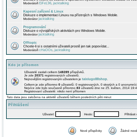
EiFeL96
jacktalking
Moderátoři
,
Kapesní zařízení & Linux
Diskuze o implementaci Linuxu na přístrojích s Windows Mobile.
jacktalking
Moderátor
Programování
Diskuze o vývojářských aktivitách pro Windows Mobile.
jacktalking
Moderátor
Offtopic
Chcete-li si s ostatními uživateli prostě jen tak popovídat...
cHaOOs
jacktalking
Moderátoři
,
Kdo je přítomen
Uživatelé zaslali celkem
148289
příspěvků.
Je zde
20371
registrovaných uživatelů.
taixiugo88shop
Nejnovějším registrovaným uživatelem je
.
Celkem je zde přítomno
0
uživatelů: 0 registrovaných, 0 skrytých a 0 anonymní
Nejvíce zde bylo současně přítomno
83
uživatelů dne ne 25. květen, 2014 19:4
Registrovaní uživatelé: nikdo není přítomen
Tato data jsou založena na aktivitě uživatelů během posledních pěti minut
Přihlášení
Uživatel:
Heslo:
Přihlásit m
Nové příspěvky
Žádné nové