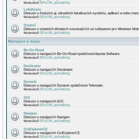
EiFeL96
jacktalking
Moderátoři
,
Lokalizace
Diskuse o českých aj. národních lokalizacích systému, aplikací a nebo manu
EiFeL96
jacktalking
Moderátoři
,
Ostatní
Diskuze o ostatních tématech souvisejících se softwarem pro Windows Mobi
EiFeL96
jacktalking
Moderátoři
,
Navigace a mapy
Be-On-Road
Diskuze o navigacích Be-On-Road společnosti Aponia Software.
EiFeL96
jacktalking
Moderátoři
,
Destinator
Diskuze o navigacích Destinator.
EiFeL96
jacktalking
Moderátoři
,
Dynavix
Diskuze o navigacích Dynavix společnosti Telematix.
EiFeL96
jacktalking
Moderátoři
,
iGO
Diskuze o navigacích iGO.
EiFeL96
jacktalking
Moderátoři
,
Navigon
Diskuze o navigacích Navigon.
EiFeL96
jacktalking
Moderátoři
,
OziExplorerCE
Diskuze o navigacích OziExplorerCE.
EiFeL96
jacktalking
Moderátoři
,