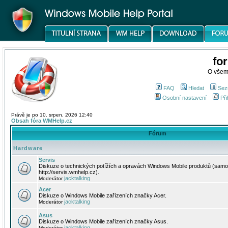
fo
O všem
FAQ
Hledat
Sez
Osobní nastavení
Při
Právě je po 10. srpen, 2026 12:40
Obsah fóra WMHelp.cz
Fórum
Hardware
Servis
Diskuze o technických potížích a opravách Windows Mobile produktů (samo
http://servis.wmhelp.cz).
jacktalking
Moderátor
Acer
Diskuze o Windows Mobile zařízeních značky Acer.
jacktalking
Moderátor
Asus
Diskuze o Windows Mobile zařízeních značky Asus.
jacktalking
Moderátor