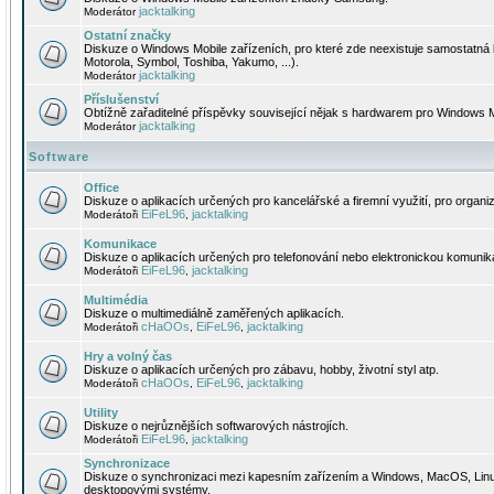
jacktalking
Moderátor
Ostatní značky
Diskuze o Windows Mobile zařízeních, pro které zde neexistuje samostatná 
Motorola, Symbol, Toshiba, Yakumo, ...).
jacktalking
Moderátor
Příslušenství
Obtížně zařaditelné příspěvky související nějak s hardwarem pro Windows M
jacktalking
Moderátor
Software
Office
Diskuze o aplikacích určených pro kancelářské a firemní využití, pro organiz
EiFeL96
jacktalking
Moderátoři
,
Komunikace
Diskuze o aplikacích určených pro telefonování nebo elektronickou komunika
EiFeL96
jacktalking
Moderátoři
,
Multimédia
Diskuze o multimediálně zaměřených aplikacích.
cHaOOs
EiFeL96
jacktalking
Moderátoři
,
,
Hry a volný čas
Diskuze o aplikacích určených pro zábavu, hobby, životní styl atp.
cHaOOs
EiFeL96
jacktalking
Moderátoři
,
,
Utility
Diskuze o nejrůznějších softwarových nástrojích.
EiFeL96
jacktalking
Moderátoři
,
Synchronizace
Diskuze o synchronizaci mezi kapesním zařízením a Windows, MacOS, Linux
desktopovými systémy.