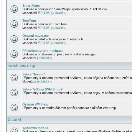
SmartMaps
Diskuze o navigacích SmartMaps společnosti PLAN Studio.
EiFeL96
jacktalking
Moderátoři
,
TomTom
Diskuze o navigacích TomTom.
EiFeL96
jacktalking
Moderátoři
,
Ostatní navigace
Diskuze o ostatních navigačních řešeních.
EiFeL96
jacktalking
Moderátoři
,
Příslušenství pro navigace
Diskuze o příslušenství pro všechny druhy navigací.
jacktalking
Moderátor
Portál WM Help
Sekce "forum"
Připomínky k obsahu, provedení a všemu, co se děje na našem diskuzním f
jacktalking
Moderátor
Sekce "eShop (WM Shop)"
Připomínky k obsahu, provedení a všemu, co se objeví v našem elektronic
Ostatní WM Help
Připomínky k ostatním částem portálu nebo ke službám WM Help.
Ostatní
Windows Mobile
Diskuze o všem, co souvisí s operačním systémem Windows Mobile ve všec