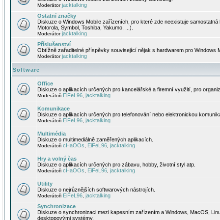
jacktalking
Moderátor
Ostatní značky
Diskuze o Windows Mobile zařízeních, pro které zde neexistuje samostatná 
Motorola, Symbol, Toshiba, Yakumo, ...).
jacktalking
Moderátor
Příslušenství
Obtížně zařaditelné příspěvky související nějak s hardwarem pro Windows M
jacktalking
Moderátor
Software
Office
Diskuze o aplikacích určených pro kancelářské a firemní využití, pro organiz
EiFeL96
jacktalking
Moderátoři
,
Komunikace
Diskuze o aplikacích určených pro telefonování nebo elektronickou komunika
EiFeL96
jacktalking
Moderátoři
,
Multimédia
Diskuze o multimediálně zaměřených aplikacích.
cHaOOs
EiFeL96
jacktalking
Moderátoři
,
,
Hry a volný čas
Diskuze o aplikacích určených pro zábavu, hobby, životní styl atp.
cHaOOs
EiFeL96
jacktalking
Moderátoři
,
,
Utility
Diskuze o nejrůznějších softwarových nástrojích.
EiFeL96
jacktalking
Moderátoři
,
Synchronizace
Diskuze o synchronizaci mezi kapesním zařízením a Windows, MacOS, Linux
desktopovými systémy.