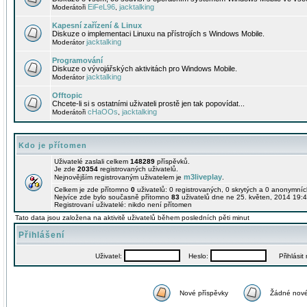
EiFeL96
jacktalking
Moderátoři
,
Kapesní zařízení & Linux
Diskuze o implementaci Linuxu na přístrojích s Windows Mobile.
jacktalking
Moderátor
Programování
Diskuze o vývojářských aktivitách pro Windows Mobile.
jacktalking
Moderátor
Offtopic
Chcete-li si s ostatními uživateli prostě jen tak popovídat...
cHaOOs
jacktalking
Moderátoři
,
Kdo je přítomen
Uživatelé zaslali celkem
148289
příspěvků.
Je zde
20354
registrovaných uživatelů.
m3liveplay
Nejnovějším registrovaným uživatelem je
.
Celkem je zde přítomno
0
uživatelů: 0 registrovaných, 0 skrytých a 0 anonymní
Nejvíce zde bylo současně přítomno
83
uživatelů dne ne 25. květen, 2014 19:4
Registrovaní uživatelé: nikdo není přítomen
Tato data jsou založena na aktivitě uživatelů během posledních pěti minut
Přihlášení
Uživatel:
Heslo:
Přihlásit m
Nové příspěvky
Žádné nové