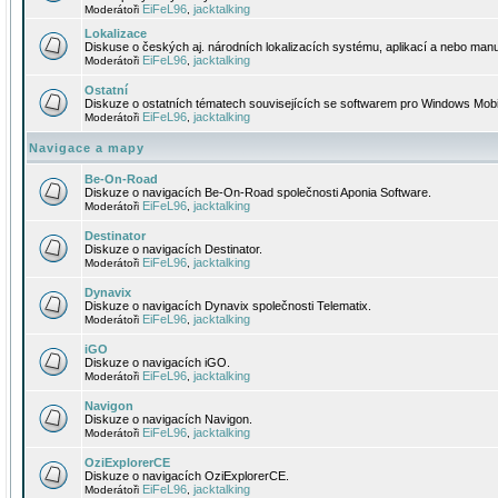
EiFeL96
jacktalking
Moderátoři
,
Lokalizace
Diskuse o českých aj. národních lokalizacích systému, aplikací a nebo manu
EiFeL96
jacktalking
Moderátoři
,
Ostatní
Diskuze o ostatních tématech souvisejících se softwarem pro Windows Mobi
EiFeL96
jacktalking
Moderátoři
,
Navigace a mapy
Be-On-Road
Diskuze o navigacích Be-On-Road společnosti Aponia Software.
EiFeL96
jacktalking
Moderátoři
,
Destinator
Diskuze o navigacích Destinator.
EiFeL96
jacktalking
Moderátoři
,
Dynavix
Diskuze o navigacích Dynavix společnosti Telematix.
EiFeL96
jacktalking
Moderátoři
,
iGO
Diskuze o navigacích iGO.
EiFeL96
jacktalking
Moderátoři
,
Navigon
Diskuze o navigacích Navigon.
EiFeL96
jacktalking
Moderátoři
,
OziExplorerCE
Diskuze o navigacích OziExplorerCE.
EiFeL96
jacktalking
Moderátoři
,