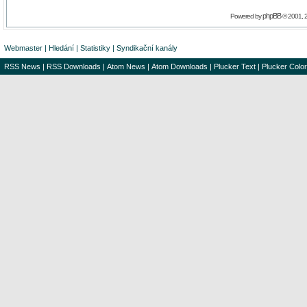
phpBB
Powered by
© 2001, 
Webmaster
|
Hledání
|
Statistiky
|
Syndikační kanály
RSS News
|
RSS Downloads
|
Atom News
|
Atom Downloads
|
Plucker Text
|
Plucker Color