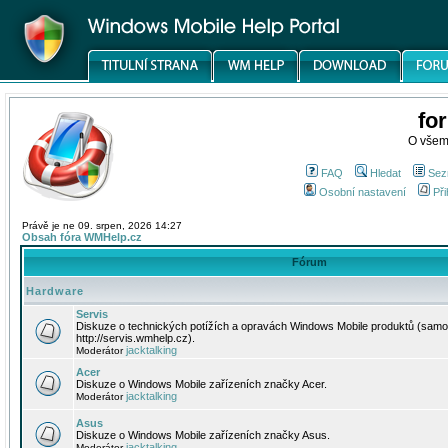
fo
O všem
FAQ
Hledat
Sez
Osobní nastavení
Při
Právě je ne 09. srpen, 2026 14:27
Obsah fóra WMHelp.cz
Fórum
Hardware
Servis
Diskuze o technických potížích a opravách Windows Mobile produktů (samo
http://servis.wmhelp.cz).
jacktalking
Moderátor
Acer
Diskuze o Windows Mobile zařízeních značky Acer.
jacktalking
Moderátor
Asus
Diskuze o Windows Mobile zařízeních značky Asus.
jacktalking
Moderátor