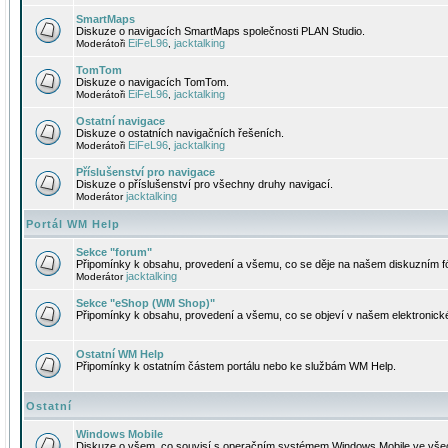
SmartMaps
Diskuze o navigacích SmartMaps společnosti PLAN Studio.
EiFeL96
jacktalking
Moderátoři
,
TomTom
Diskuze o navigacích TomTom.
EiFeL96
jacktalking
Moderátoři
,
Ostatní navigace
Diskuze o ostatních navigačních řešeních.
EiFeL96
jacktalking
Moderátoři
,
Příslušenství pro navigace
Diskuze o příslušenství pro všechny druhy navigací.
jacktalking
Moderátor
Portál WM Help
Sekce "forum"
Připomínky k obsahu, provedení a všemu, co se děje na našem diskuzním f
jacktalking
Moderátor
Sekce "eShop (WM Shop)"
Připomínky k obsahu, provedení a všemu, co se objeví v našem elektronic
Ostatní WM Help
Připomínky k ostatním částem portálu nebo ke službám WM Help.
Ostatní
Windows Mobile
Diskuze o všem, co souvisí s operačním systémem Windows Mobile ve všec