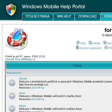
fo
O všem
FAQ
Hledat
Sez
Osobní nastavení
Při
Právě je pá 07. srpen, 2026 13:11
Obsah fóra WMHelp.cz
Fórum
Hardware
Servis
Diskuze o technických potížích a opravách Windows Mobile produktů (samo
http://servis.wmhelp.cz).
jacktalking
Moderátor
Acer
Diskuze o Windows Mobile zařízeních značky Acer.
jacktalking
Moderátor
Asus
Diskuze o Windows Mobile zařízeních značky Asus.
jacktalking
Moderátor