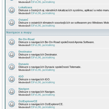
EiFeL96
jacktalking
Moderátoři
,
Lokalizace
Diskuse o českých aj. národních lokalizacích systému, aplikací a nebo manu
EiFeL96
jacktalking
Moderátoři
,
Ostatní
Diskuze o ostatních tématech souvisejících se softwarem pro Windows Mobi
EiFeL96
jacktalking
Moderátoři
,
Navigace a mapy
Be-On-Road
Diskuze o navigacích Be-On-Road společnosti Aponia Software.
EiFeL96
jacktalking
Moderátoři
,
Destinator
Diskuze o navigacích Destinator.
EiFeL96
jacktalking
Moderátoři
,
Dynavix
Diskuze o navigacích Dynavix společnosti Telematix.
EiFeL96
jacktalking
Moderátoři
,
iGO
Diskuze o navigacích iGO.
EiFeL96
jacktalking
Moderátoři
,
Navigon
Diskuze o navigacích Navigon.
EiFeL96
jacktalking
Moderátoři
,
OziExplorerCE
Diskuze o navigacích OziExplorerCE.
EiFeL96
jacktalking
Moderátoři
,