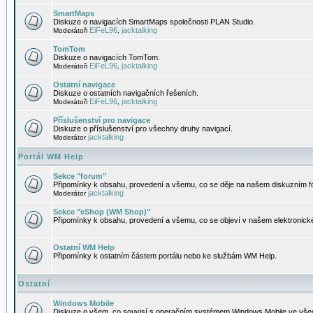
SmartMaps
Diskuze o navigacích SmartMaps společnosti PLAN Studio.
EiFeL96
jacktalking
Moderátoři
,
TomTom
Diskuze o navigacích TomTom.
EiFeL96
jacktalking
Moderátoři
,
Ostatní navigace
Diskuze o ostatních navigačních řešeních.
EiFeL96
jacktalking
Moderátoři
,
Příslušenství pro navigace
Diskuze o příslušenství pro všechny druhy navigací.
jacktalking
Moderátor
Portál WM Help
Sekce "forum"
Připomínky k obsahu, provedení a všemu, co se děje na našem diskuzním f
jacktalking
Moderátor
Sekce "eShop (WM Shop)"
Připomínky k obsahu, provedení a všemu, co se objeví v našem elektronic
Ostatní WM Help
Připomínky k ostatním částem portálu nebo ke službám WM Help.
Ostatní
Windows Mobile
Diskuze o všem, co souvisí s operačním systémem Windows Mobile ve všec