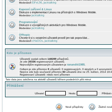
EiFeL96
jacktalking
Moderátoři
,
Kapesní zařízení & Linux
Diskuze o implementaci Linuxu na přístrojích s Windows Mobile.
jacktalking
Moderátor
Programování
Diskuze o vývojářských aktivitách pro Windows Mobile.
jacktalking
Moderátor
Offtopic
Chcete-li si s ostatními uživateli prostě jen tak popovídat...
cHaOOs
jacktalking
Moderátoři
,
Kdo je přítomen
Uživatelé zaslali celkem
148289
příspěvků.
Je zde
20336
registrovaných uživatelů.
rananditi1985
Nejnovějším registrovaným uživatelem je
.
Celkem je zde přítomno
0
uživatelů: 0 registrovaných, 0 skrytých a 0 anonymní
Nejvíce zde bylo současně přítomno
83
uživatelů dne ne 25. květen, 2014 19:4
Registrovaní uživatelé: nikdo není přítomen
Tato data jsou založena na aktivitě uživatelů během posledních pěti minut
Přihlášení
Uživatel:
Heslo:
Přihlásit m
Nové příspěvky
Žádné nové