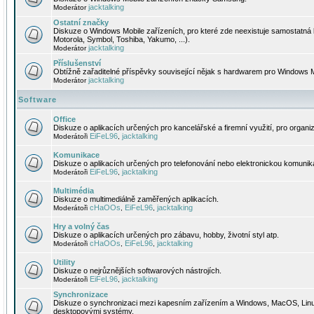
jacktalking
Moderátor
Ostatní značky
Diskuze o Windows Mobile zařízeních, pro které zde neexistuje samostatná 
Motorola, Symbol, Toshiba, Yakumo, ...).
jacktalking
Moderátor
Příslušenství
Obtížně zařaditelné příspěvky související nějak s hardwarem pro Windows M
jacktalking
Moderátor
Software
Office
Diskuze o aplikacích určených pro kancelářské a firemní využití, pro organiz
EiFeL96
jacktalking
Moderátoři
,
Komunikace
Diskuze o aplikacích určených pro telefonování nebo elektronickou komunika
EiFeL96
jacktalking
Moderátoři
,
Multimédia
Diskuze o multimediálně zaměřených aplikacích.
cHaOOs
EiFeL96
jacktalking
Moderátoři
,
,
Hry a volný čas
Diskuze o aplikacích určených pro zábavu, hobby, životní styl atp.
cHaOOs
EiFeL96
jacktalking
Moderátoři
,
,
Utility
Diskuze o nejrůznějších softwarových nástrojích.
EiFeL96
jacktalking
Moderátoři
,
Synchronizace
Diskuze o synchronizaci mezi kapesním zařízením a Windows, MacOS, Linux
desktopovými systémy.