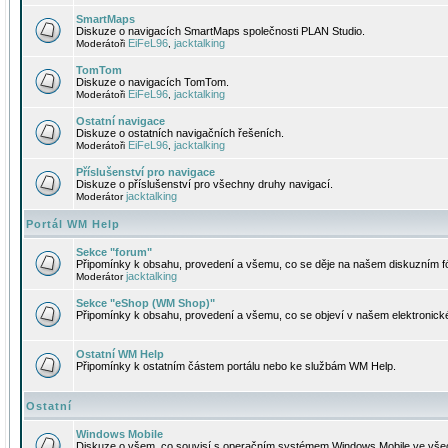
SmartMaps
Diskuze o navigacích SmartMaps společnosti PLAN Studio.
EiFeL96
jacktalking
Moderátoři
,
TomTom
Diskuze o navigacích TomTom.
EiFeL96
jacktalking
Moderátoři
,
Ostatní navigace
Diskuze o ostatních navigačních řešeních.
EiFeL96
jacktalking
Moderátoři
,
Příslušenství pro navigace
Diskuze o příslušenství pro všechny druhy navigací.
jacktalking
Moderátor
Portál WM Help
Sekce "forum"
Připomínky k obsahu, provedení a všemu, co se děje na našem diskuzním f
jacktalking
Moderátor
Sekce "eShop (WM Shop)"
Připomínky k obsahu, provedení a všemu, co se objeví v našem elektronic
Ostatní WM Help
Připomínky k ostatním částem portálu nebo ke službám WM Help.
Ostatní
Windows Mobile
Diskuze o všem, co souvisí s operačním systémem Windows Mobile ve všec