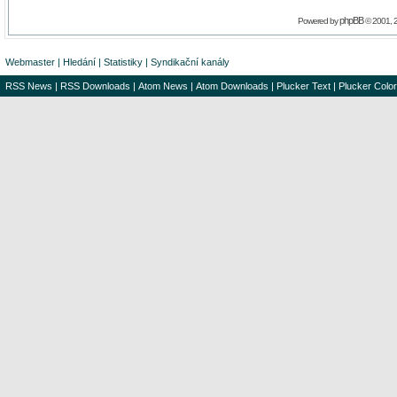
phpBB
Powered by
© 2001, 
Webmaster
|
Hledání
|
Statistiky
|
Syndikační kanály
RSS News
|
RSS Downloads
|
Atom News
|
Atom Downloads
|
Plucker Text
|
Plucker Color