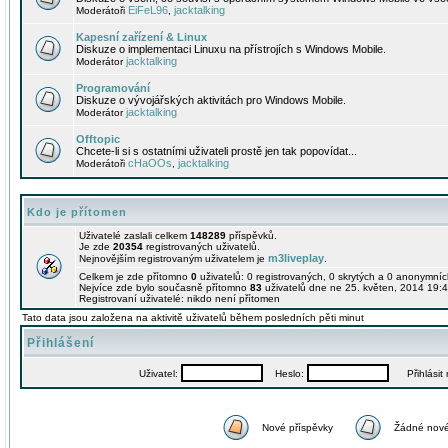
EiFeL96
jacktalking
Moderátoři
,
Kapesní zařízení & Linux
Diskuze o implementaci Linuxu na přístrojích s Windows Mobile.
jacktalking
Moderátor
Programování
Diskuze o vývojářských aktivitách pro Windows Mobile.
jacktalking
Moderátor
Offtopic
Chcete-li si s ostatními uživateli prostě jen tak popovídat...
cHaOOs
jacktalking
Moderátoři
,
Kdo je přítomen
Uživatelé zaslali celkem
148289
příspěvků.
Je zde
20354
registrovaných uživatelů.
m3liveplay
Nejnovějším registrovaným uživatelem je
.
Celkem je zde přítomno
0
uživatelů: 0 registrovaných, 0 skrytých a 0 anonymní
Nejvíce zde bylo současně přítomno
83
uživatelů dne ne 25. květen, 2014 19:4
Registrovaní uživatelé: nikdo není přítomen
Tato data jsou založena na aktivitě uživatelů během posledních pěti minut
Přihlášení
Uživatel:
Heslo:
Přihlásit m
Nové příspěvky
Žádné nové