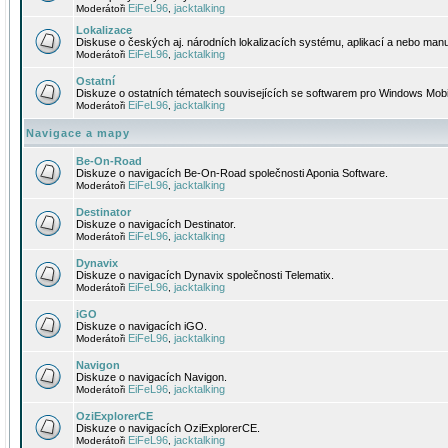
EiFeL96
jacktalking
Moderátoři
,
Lokalizace
Diskuse o českých aj. národních lokalizacích systému, aplikací a nebo manu
EiFeL96
jacktalking
Moderátoři
,
Ostatní
Diskuze o ostatních tématech souvisejících se softwarem pro Windows Mobi
EiFeL96
jacktalking
Moderátoři
,
Navigace a mapy
Be-On-Road
Diskuze o navigacích Be-On-Road společnosti Aponia Software.
EiFeL96
jacktalking
Moderátoři
,
Destinator
Diskuze o navigacích Destinator.
EiFeL96
jacktalking
Moderátoři
,
Dynavix
Diskuze o navigacích Dynavix společnosti Telematix.
EiFeL96
jacktalking
Moderátoři
,
iGO
Diskuze o navigacích iGO.
EiFeL96
jacktalking
Moderátoři
,
Navigon
Diskuze o navigacích Navigon.
EiFeL96
jacktalking
Moderátoři
,
OziExplorerCE
Diskuze o navigacích OziExplorerCE.
EiFeL96
jacktalking
Moderátoři
,