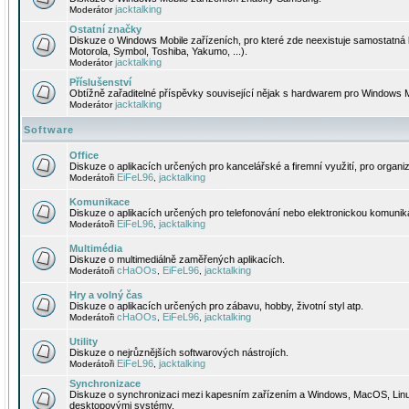
jacktalking
Moderátor
Ostatní značky
Diskuze o Windows Mobile zařízeních, pro které zde neexistuje samostatná 
Motorola, Symbol, Toshiba, Yakumo, ...).
jacktalking
Moderátor
Příslušenství
Obtížně zařaditelné příspěvky související nějak s hardwarem pro Windows M
jacktalking
Moderátor
Software
Office
Diskuze o aplikacích určených pro kancelářské a firemní využití, pro organiz
EiFeL96
jacktalking
Moderátoři
,
Komunikace
Diskuze o aplikacích určených pro telefonování nebo elektronickou komunika
EiFeL96
jacktalking
Moderátoři
,
Multimédia
Diskuze o multimediálně zaměřených aplikacích.
cHaOOs
EiFeL96
jacktalking
Moderátoři
,
,
Hry a volný čas
Diskuze o aplikacích určených pro zábavu, hobby, životní styl atp.
cHaOOs
EiFeL96
jacktalking
Moderátoři
,
,
Utility
Diskuze o nejrůznějších softwarových nástrojích.
EiFeL96
jacktalking
Moderátoři
,
Synchronizace
Diskuze o synchronizaci mezi kapesním zařízením a Windows, MacOS, Linux
desktopovými systémy.