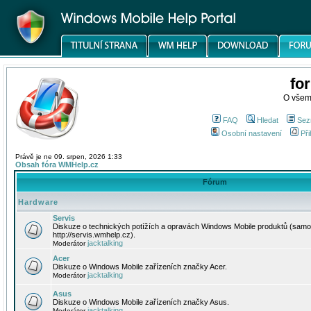
fo
O všem
FAQ
Hledat
Sez
Osobní nastavení
Při
Právě je ne 09. srpen, 2026 1:33
Obsah fóra WMHelp.cz
Fórum
Hardware
Servis
Diskuze o technických potížích a opravách Windows Mobile produktů (samo
http://servis.wmhelp.cz).
jacktalking
Moderátor
Acer
Diskuze o Windows Mobile zařízeních značky Acer.
jacktalking
Moderátor
Asus
Diskuze o Windows Mobile zařízeních značky Asus.
jacktalking
Moderátor