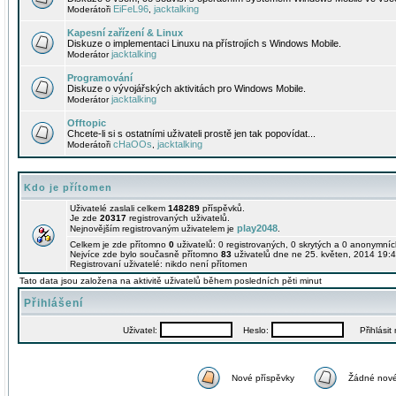
EiFeL96
jacktalking
Moderátoři
,
Kapesní zařízení & Linux
Diskuze o implementaci Linuxu na přístrojích s Windows Mobile.
jacktalking
Moderátor
Programování
Diskuze o vývojářských aktivitách pro Windows Mobile.
jacktalking
Moderátor
Offtopic
Chcete-li si s ostatními uživateli prostě jen tak popovídat...
cHaOOs
jacktalking
Moderátoři
,
Kdo je přítomen
Uživatelé zaslali celkem
148289
příspěvků.
Je zde
20317
registrovaných uživatelů.
play2048
Nejnovějším registrovaným uživatelem je
.
Celkem je zde přítomno
0
uživatelů: 0 registrovaných, 0 skrytých a 0 anonymní
Nejvíce zde bylo současně přítomno
83
uživatelů dne ne 25. květen, 2014 19:4
Registrovaní uživatelé: nikdo není přítomen
Tato data jsou založena na aktivitě uživatelů během posledních pěti minut
Přihlášení
Uživatel:
Heslo:
Přihlásit m
Nové příspěvky
Žádné nové