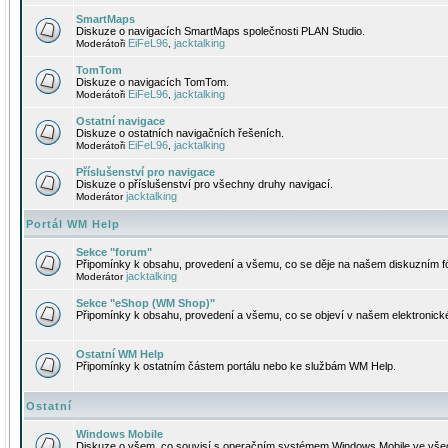
SmartMaps
Diskuze o navigacích SmartMaps společnosti PLAN Studio.
EiFeL96
jacktalking
Moderátoři
,
TomTom
Diskuze o navigacích TomTom.
EiFeL96
jacktalking
Moderátoři
,
Ostatní navigace
Diskuze o ostatních navigačních řešeních.
EiFeL96
jacktalking
Moderátoři
,
Příslušenství pro navigace
Diskuze o příslušenství pro všechny druhy navigací.
jacktalking
Moderátor
Portál WM Help
Sekce "forum"
Připomínky k obsahu, provedení a všemu, co se děje na našem diskuzním f
jacktalking
Moderátor
Sekce "eShop (WM Shop)"
Připomínky k obsahu, provedení a všemu, co se objeví v našem elektronic
Ostatní WM Help
Připomínky k ostatním částem portálu nebo ke službám WM Help.
Ostatní
Windows Mobile
Diskuze o všem, co souvisí s operačním systémem Windows Mobile ve všec