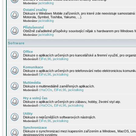
jacktalking
Moderátor
Ostatní značky
Diskuze o Windows Mobile zařízeních, pro které zde neexistuje samostatná 
Motorola, Symbol, Toshiba, Yakumo, ...).
jacktalking
Moderátor
Příslušenství
Obtížně zařaditelné příspěvky související nějak s hardwarem pro Windows M
jacktalking
Moderátor
Software
Office
Diskuze o aplikacích určených pro kancelářské a firemní využití, pro organiz
EiFeL96
jacktalking
Moderátoři
,
Komunikace
Diskuze o aplikacích určených pro telefonování nebo elektronickou komunika
EiFeL96
jacktalking
Moderátoři
,
Multimédia
Diskuze o multimediálně zaměřených aplikacích.
cHaOOs
EiFeL96
jacktalking
Moderátoři
,
,
Hry a volný čas
Diskuze o aplikacích určených pro zábavu, hobby, životní styl atp.
cHaOOs
EiFeL96
jacktalking
Moderátoři
,
,
Utility
Diskuze o nejrůznějších softwarových nástrojích.
EiFeL96
jacktalking
Moderátoři
,
Synchronizace
Diskuze o synchronizaci mezi kapesním zařízením a Windows, MacOS, Linux
desktopovými systémy.