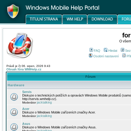
fo
O všem
FAQ
Hledat
Sez
Osobní nastavení
Při
Právě je čt 06. srpen, 2026 9:43
Obsah fóra WMHelp.cz
Fórum
Hardware
Servis
Diskuze o technických potížích a opravách Windows Mobile produktů (samo
http://servis.wmhelp.cz).
jacktalking
Moderátor
Acer
Diskuze o Windows Mobile zařízeních značky Acer.
jacktalking
Moderátor
Asus
Diskuze o Windows Mobile zařízeních značky Asus.
jacktalking
Moderátor