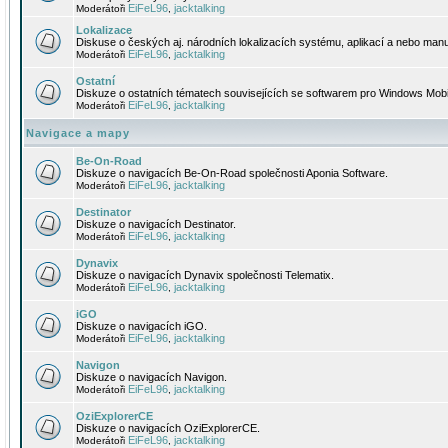
EiFeL96
jacktalking
Moderátoři
,
Lokalizace
Diskuse o českých aj. národních lokalizacích systému, aplikací a nebo manu
EiFeL96
jacktalking
Moderátoři
,
Ostatní
Diskuze o ostatních tématech souvisejících se softwarem pro Windows Mobi
EiFeL96
jacktalking
Moderátoři
,
Navigace a mapy
Be-On-Road
Diskuze o navigacích Be-On-Road společnosti Aponia Software.
EiFeL96
jacktalking
Moderátoři
,
Destinator
Diskuze o navigacích Destinator.
EiFeL96
jacktalking
Moderátoři
,
Dynavix
Diskuze o navigacích Dynavix společnosti Telematix.
EiFeL96
jacktalking
Moderátoři
,
iGO
Diskuze o navigacích iGO.
EiFeL96
jacktalking
Moderátoři
,
Navigon
Diskuze o navigacích Navigon.
EiFeL96
jacktalking
Moderátoři
,
OziExplorerCE
Diskuze o navigacích OziExplorerCE.
EiFeL96
jacktalking
Moderátoři
,