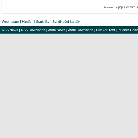
phpBB
Powered by
© 2001, 
Webmaster
|
Hledání
|
Statistiky
|
Syndikační kanály
RSS News
|
RSS Downloads
|
Atom News
|
Atom Downloads
|
Plucker Text
|
Plucker Color