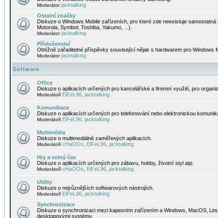
jacktalking
Moderátor
Ostatní značky
Diskuze o Windows Mobile zařízeních, pro které zde neexistuje samostatná 
Motorola, Symbol, Toshiba, Yakumo, ...).
jacktalking
Moderátor
Příslušenství
Obtížně zařaditelné příspěvky související nějak s hardwarem pro Windows M
jacktalking
Moderátor
Software
Office
Diskuze o aplikacích určených pro kancelářské a firemní využití, pro organiz
EiFeL96
jacktalking
Moderátoři
,
Komunikace
Diskuze o aplikacích určených pro telefonování nebo elektronickou komunika
EiFeL96
jacktalking
Moderátoři
,
Multimédia
Diskuze o multimediálně zaměřených aplikacích.
cHaOOs
EiFeL96
jacktalking
Moderátoři
,
,
Hry a volný čas
Diskuze o aplikacích určených pro zábavu, hobby, životní styl atp.
cHaOOs
EiFeL96
jacktalking
Moderátoři
,
,
Utility
Diskuze o nejrůznějších softwarových nástrojích.
EiFeL96
jacktalking
Moderátoři
,
Synchronizace
Diskuze o synchronizaci mezi kapesním zařízením a Windows, MacOS, Linux
desktopovými systémy.