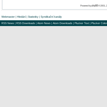
phpBB
Powered by
© 2001, 
Webmaster
|
Hledání
|
Statistiky
|
Syndikační kanály
RSS News
|
RSS Downloads
|
Atom News
|
Atom Downloads
|
Plucker Text
|
Plucker Color