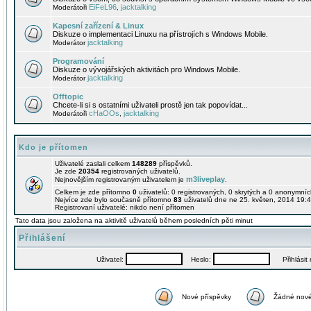
EiFeL96
jacktalking
Moderátoři
,
Kapesní zařízení & Linux
Diskuze o implementaci Linuxu na přístrojích s Windows Mobile.
jacktalking
Moderátor
Programování
Diskuze o vývojářských aktivitách pro Windows Mobile.
jacktalking
Moderátor
Offtopic
Chcete-li si s ostatními uživateli prostě jen tak popovídat...
cHaOOs
jacktalking
Moderátoři
,
Kdo je přítomen
Uživatelé zaslali celkem
148289
příspěvků.
Je zde
20354
registrovaných uživatelů.
m3liveplay
Nejnovějším registrovaným uživatelem je
.
Celkem je zde přítomno
0
uživatelů: 0 registrovaných, 0 skrytých a 0 anonymní
Nejvíce zde bylo současně přítomno
83
uživatelů dne ne 25. květen, 2014 19:4
Registrovaní uživatelé: nikdo není přítomen
Tato data jsou založena na aktivitě uživatelů během posledních pěti minut
Přihlášení
Uživatel:
Heslo:
Přihlásit m
Nové příspěvky
Žádné nové