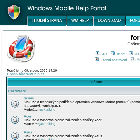
fo
O všem
FAQ
Hledat
Sez
Osobní nastavení
Při
Právě je ne 09. srpen, 2026 14:26
Obsah fóra WMHelp.cz
Fórum
Hardware
Servis
Diskuze o technických potížích a opravách Windows Mobile produktů (samo
http://servis.wmhelp.cz).
jacktalking
Moderátor
Acer
Diskuze o Windows Mobile zařízeních značky Acer.
jacktalking
Moderátor
Asus
Diskuze o Windows Mobile zařízeních značky Asus.
jacktalking
Moderátor