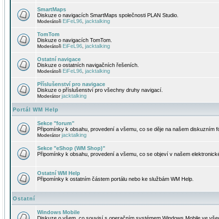
SmartMaps
Diskuze o navigacích SmartMaps společnosti PLAN Studio.
EiFeL96
jacktalking
Moderátoři
,
TomTom
Diskuze o navigacích TomTom.
EiFeL96
jacktalking
Moderátoři
,
Ostatní navigace
Diskuze o ostatních navigačních řešeních.
EiFeL96
jacktalking
Moderátoři
,
Příslušenství pro navigace
Diskuze o příslušenství pro všechny druhy navigací.
jacktalking
Moderátor
Portál WM Help
Sekce "forum"
Připomínky k obsahu, provedení a všemu, co se děje na našem diskuzním f
jacktalking
Moderátor
Sekce "eShop (WM Shop)"
Připomínky k obsahu, provedení a všemu, co se objeví v našem elektronic
Ostatní WM Help
Připomínky k ostatním částem portálu nebo ke službám WM Help.
Ostatní
Windows Mobile
Diskuze o všem, co souvisí s operačním systémem Windows Mobile ve všec