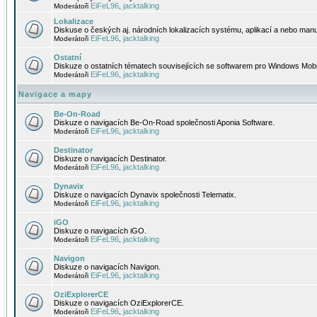
EiFeL96
jacktalking
Moderátoři
,
Lokalizace
Diskuse o českých aj. národních lokalizacích systému, aplikací a nebo manu
EiFeL96
jacktalking
Moderátoři
,
Ostatní
Diskuze o ostatních tématech souvisejících se softwarem pro Windows Mobi
EiFeL96
jacktalking
Moderátoři
,
Navigace a mapy
Be-On-Road
Diskuze o navigacích Be-On-Road společnosti Aponia Software.
EiFeL96
jacktalking
Moderátoři
,
Destinator
Diskuze o navigacích Destinator.
EiFeL96
jacktalking
Moderátoři
,
Dynavix
Diskuze o navigacích Dynavix společnosti Telematix.
EiFeL96
jacktalking
Moderátoři
,
iGO
Diskuze o navigacích iGO.
EiFeL96
jacktalking
Moderátoři
,
Navigon
Diskuze o navigacích Navigon.
EiFeL96
jacktalking
Moderátoři
,
OziExplorerCE
Diskuze o navigacích OziExplorerCE.
EiFeL96
jacktalking
Moderátoři
,