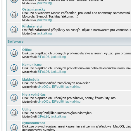
jacktalking
Moderátor
Ostatní značky
Diskuze o Windows Mobile zařízeních, pro které zde neexistuje samostatná 
Motorola, Symbol, Toshiba, Yakumo, ...).
jacktalking
Moderátor
Příslušenství
Obtížně zařaditelné příspěvky související nějak s hardwarem pro Windows M
jacktalking
Moderátor
Software
Office
Diskuze o aplikacích určených pro kancelářské a firemní využití, pro organiz
EiFeL96
jacktalking
Moderátoři
,
Komunikace
Diskuze o aplikacích určených pro telefonování nebo elektronickou komunika
EiFeL96
jacktalking
Moderátoři
,
Multimédia
Diskuze o multimediálně zaměřených aplikacích.
cHaOOs
EiFeL96
jacktalking
Moderátoři
,
,
Hry a volný čas
Diskuze o aplikacích určených pro zábavu, hobby, životní styl atp.
cHaOOs
EiFeL96
jacktalking
Moderátoři
,
,
Utility
Diskuze o nejrůznějších softwarových nástrojích.
EiFeL96
jacktalking
Moderátoři
,
Synchronizace
Diskuze o synchronizaci mezi kapesním zařízením a Windows, MacOS, Linux
desktopovými systémy.