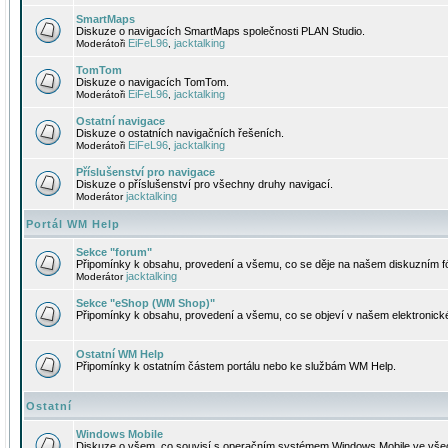
SmartMaps
Diskuze o navigacích SmartMaps společnosti PLAN Studio.
EiFeL96
jacktalking
Moderátoři
,
TomTom
Diskuze o navigacích TomTom.
EiFeL96
jacktalking
Moderátoři
,
Ostatní navigace
Diskuze o ostatních navigačních řešeních.
EiFeL96
jacktalking
Moderátoři
,
Příslušenství pro navigace
Diskuze o příslušenství pro všechny druhy navigací.
jacktalking
Moderátor
Portál WM Help
Sekce "forum"
Připomínky k obsahu, provedení a všemu, co se děje na našem diskuzním f
jacktalking
Moderátor
Sekce "eShop (WM Shop)"
Připomínky k obsahu, provedení a všemu, co se objeví v našem elektronic
Ostatní WM Help
Připomínky k ostatním částem portálu nebo ke službám WM Help.
Ostatní
Windows Mobile
Diskuze o všem, co souvisí s operačním systémem Windows Mobile ve všec