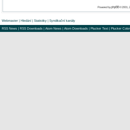
phpBB
Powered by
© 2001, 
Webmaster
|
Hledání
|
Statistiky
|
Syndikační kanály
RSS News
|
RSS Downloads
|
Atom News
|
Atom Downloads
|
Plucker Text
|
Plucker Color