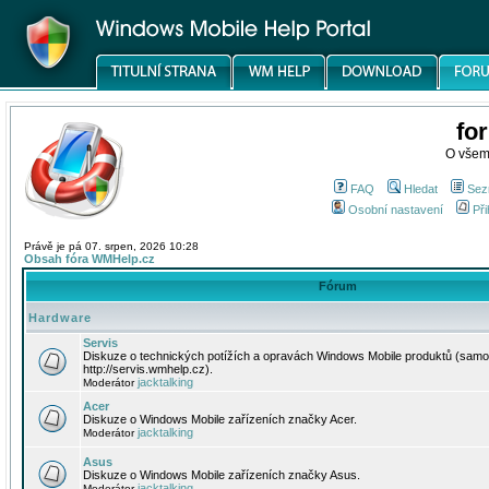
fo
O všem
FAQ
Hledat
Sez
Osobní nastavení
Při
Právě je pá 07. srpen, 2026 10:28
Obsah fóra WMHelp.cz
Fórum
Hardware
Servis
Diskuze o technických potížích a opravách Windows Mobile produktů (samo
http://servis.wmhelp.cz).
jacktalking
Moderátor
Acer
Diskuze o Windows Mobile zařízeních značky Acer.
jacktalking
Moderátor
Asus
Diskuze o Windows Mobile zařízeních značky Asus.
jacktalking
Moderátor