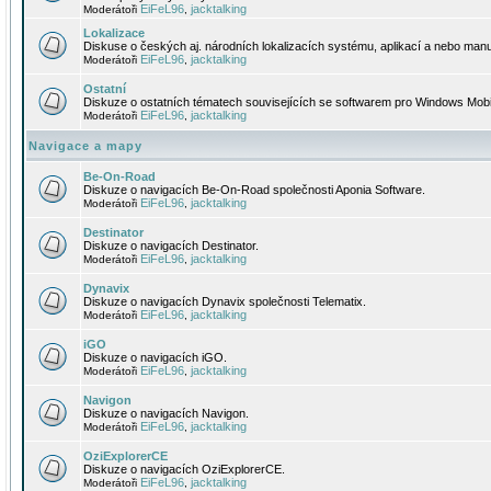
EiFeL96
jacktalking
Moderátoři
,
Lokalizace
Diskuse o českých aj. národních lokalizacích systému, aplikací a nebo manu
EiFeL96
jacktalking
Moderátoři
,
Ostatní
Diskuze o ostatních tématech souvisejících se softwarem pro Windows Mobi
EiFeL96
jacktalking
Moderátoři
,
Navigace a mapy
Be-On-Road
Diskuze o navigacích Be-On-Road společnosti Aponia Software.
EiFeL96
jacktalking
Moderátoři
,
Destinator
Diskuze o navigacích Destinator.
EiFeL96
jacktalking
Moderátoři
,
Dynavix
Diskuze o navigacích Dynavix společnosti Telematix.
EiFeL96
jacktalking
Moderátoři
,
iGO
Diskuze o navigacích iGO.
EiFeL96
jacktalking
Moderátoři
,
Navigon
Diskuze o navigacích Navigon.
EiFeL96
jacktalking
Moderátoři
,
OziExplorerCE
Diskuze o navigacích OziExplorerCE.
EiFeL96
jacktalking
Moderátoři
,