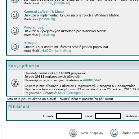
EiFeL96
jacktalking
Moderátoři
,
Kapesní zařízení & Linux
Diskuze o implementaci Linuxu na přístrojích s Windows Mobile.
jacktalking
Moderátor
Programování
Diskuze o vývojářských aktivitách pro Windows Mobile.
jacktalking
Moderátor
Offtopic
Chcete-li si s ostatními uživateli prostě jen tak popovídat...
cHaOOs
jacktalking
Moderátoři
,
Kdo je přítomen
Uživatelé zaslali celkem
148289
příspěvků.
Je zde
20332
registrovaných uživatelů.
ad88lcom2
Nejnovějším registrovaným uživatelem je
.
Celkem je zde přítomen
1
uživatel: 1 registrovaný, 0 skrytých a 0 anonymních.
Nejvíce zde bylo současně přítomno
83
uživatelů dne ne 25. květen, 2014 19:4
MarieCArrington
Registrovaní uživatelé:
Tato data jsou založena na aktivitě uživatelů během posledních pěti minut
Přihlášení
Uživatel:
Heslo:
Přihlásit m
Nové příspěvky
Žádné nové