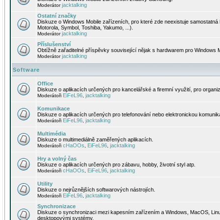
jacktalking
Moderátor
Ostatní značky
Diskuze o Windows Mobile zařízeních, pro které zde neexistuje samostatná 
Motorola, Symbol, Toshiba, Yakumo, ...).
jacktalking
Moderátor
Příslušenství
Obtížně zařaditelné příspěvky související nějak s hardwarem pro Windows M
jacktalking
Moderátor
Software
Office
Diskuze o aplikacích určených pro kancelářské a firemní využití, pro organiz
EiFeL96
jacktalking
Moderátoři
,
Komunikace
Diskuze o aplikacích určených pro telefonování nebo elektronickou komunika
EiFeL96
jacktalking
Moderátoři
,
Multimédia
Diskuze o multimediálně zaměřených aplikacích.
cHaOOs
EiFeL96
jacktalking
Moderátoři
,
,
Hry a volný čas
Diskuze o aplikacích určených pro zábavu, hobby, životní styl atp.
cHaOOs
EiFeL96
jacktalking
Moderátoři
,
,
Utility
Diskuze o nejrůznějších softwarových nástrojích.
EiFeL96
jacktalking
Moderátoři
,
Synchronizace
Diskuze o synchronizaci mezi kapesním zařízením a Windows, MacOS, Linux
desktopovými systémy.