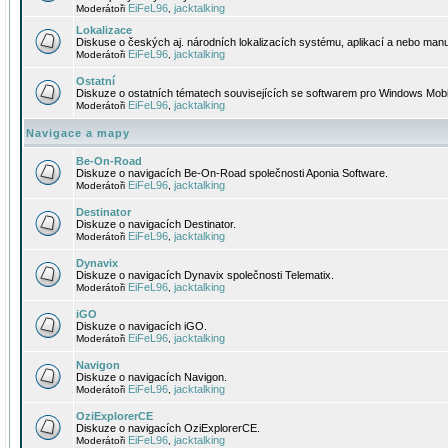
EiFeL96
jacktalking
Moderátoři
,
Lokalizace
Diskuse o českých aj. národních lokalizacích systému, aplikací a nebo manu
EiFeL96
jacktalking
Moderátoři
,
Ostatní
Diskuze o ostatních tématech souvisejících se softwarem pro Windows Mobi
EiFeL96
jacktalking
Moderátoři
,
Navigace a mapy
Be-On-Road
Diskuze o navigacích Be-On-Road společnosti Aponia Software.
EiFeL96
jacktalking
Moderátoři
,
Destinator
Diskuze o navigacích Destinator.
EiFeL96
jacktalking
Moderátoři
,
Dynavix
Diskuze o navigacích Dynavix společnosti Telematix.
EiFeL96
jacktalking
Moderátoři
,
iGO
Diskuze o navigacích iGO.
EiFeL96
jacktalking
Moderátoři
,
Navigon
Diskuze o navigacích Navigon.
EiFeL96
jacktalking
Moderátoři
,
OziExplorerCE
Diskuze o navigacích OziExplorerCE.
EiFeL96
jacktalking
Moderátoři
,