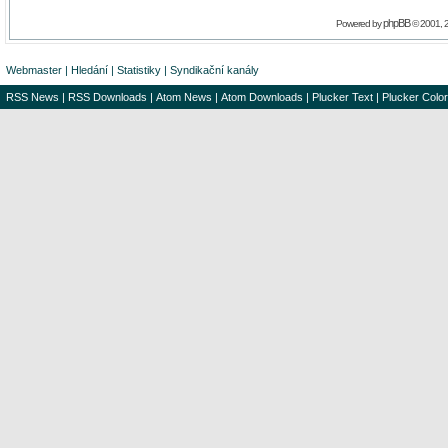
phpBB
Powered by
© 2001, 
Webmaster
|
Hledání
|
Statistiky
|
Syndikační kanály
RSS News
|
RSS Downloads
|
Atom News
|
Atom Downloads
|
Plucker Text
|
Plucker Color