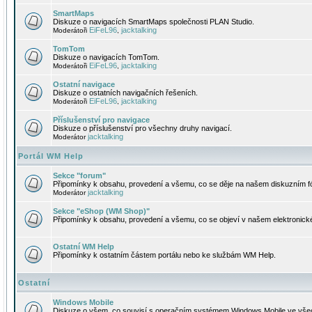
SmartMaps
Diskuze o navigacích SmartMaps společnosti PLAN Studio.
EiFeL96
jacktalking
Moderátoři
,
TomTom
Diskuze o navigacích TomTom.
EiFeL96
jacktalking
Moderátoři
,
Ostatní navigace
Diskuze o ostatních navigačních řešeních.
EiFeL96
jacktalking
Moderátoři
,
Příslušenství pro navigace
Diskuze o příslušenství pro všechny druhy navigací.
jacktalking
Moderátor
Portál WM Help
Sekce "forum"
Připomínky k obsahu, provedení a všemu, co se děje na našem diskuzním f
jacktalking
Moderátor
Sekce "eShop (WM Shop)"
Připomínky k obsahu, provedení a všemu, co se objeví v našem elektronic
Ostatní WM Help
Připomínky k ostatním částem portálu nebo ke službám WM Help.
Ostatní
Windows Mobile
Diskuze o všem, co souvisí s operačním systémem Windows Mobile ve všec