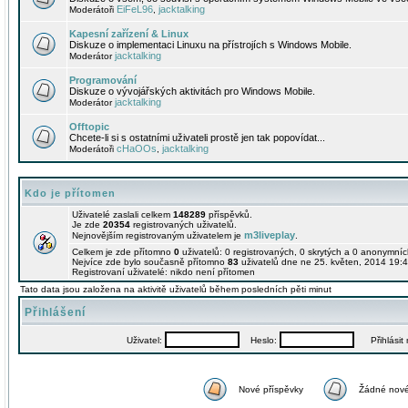
EiFeL96
jacktalking
Moderátoři
,
Kapesní zařízení & Linux
Diskuze o implementaci Linuxu na přístrojích s Windows Mobile.
jacktalking
Moderátor
Programování
Diskuze o vývojářských aktivitách pro Windows Mobile.
jacktalking
Moderátor
Offtopic
Chcete-li si s ostatními uživateli prostě jen tak popovídat...
cHaOOs
jacktalking
Moderátoři
,
Kdo je přítomen
Uživatelé zaslali celkem
148289
příspěvků.
Je zde
20354
registrovaných uživatelů.
m3liveplay
Nejnovějším registrovaným uživatelem je
.
Celkem je zde přítomno
0
uživatelů: 0 registrovaných, 0 skrytých a 0 anonymní
Nejvíce zde bylo současně přítomno
83
uživatelů dne ne 25. květen, 2014 19:4
Registrovaní uživatelé: nikdo není přítomen
Tato data jsou založena na aktivitě uživatelů během posledních pěti minut
Přihlášení
Uživatel:
Heslo:
Přihlásit m
Nové příspěvky
Žádné nové