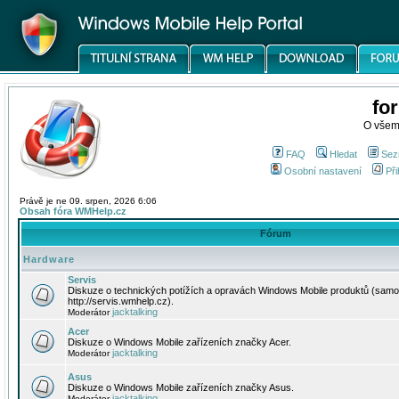
fo
O všem
FAQ
Hledat
Sez
Osobní nastavení
Při
Právě je ne 09. srpen, 2026 6:06
Obsah fóra WMHelp.cz
Fórum
Hardware
Servis
Diskuze o technických potížích a opravách Windows Mobile produktů (samo
http://servis.wmhelp.cz).
jacktalking
Moderátor
Acer
Diskuze o Windows Mobile zařízeních značky Acer.
jacktalking
Moderátor
Asus
Diskuze o Windows Mobile zařízeních značky Asus.
jacktalking
Moderátor