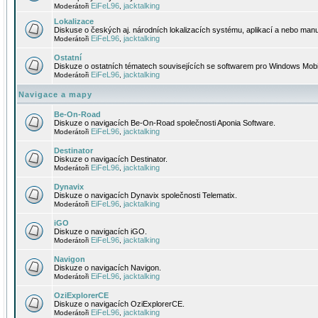
EiFeL96
jacktalking
Moderátoři
,
Lokalizace
Diskuse o českých aj. národních lokalizacích systému, aplikací a nebo manu
EiFeL96
jacktalking
Moderátoři
,
Ostatní
Diskuze o ostatních tématech souvisejících se softwarem pro Windows Mobi
EiFeL96
jacktalking
Moderátoři
,
Navigace a mapy
Be-On-Road
Diskuze o navigacích Be-On-Road společnosti Aponia Software.
EiFeL96
jacktalking
Moderátoři
,
Destinator
Diskuze o navigacích Destinator.
EiFeL96
jacktalking
Moderátoři
,
Dynavix
Diskuze o navigacích Dynavix společnosti Telematix.
EiFeL96
jacktalking
Moderátoři
,
iGO
Diskuze o navigacích iGO.
EiFeL96
jacktalking
Moderátoři
,
Navigon
Diskuze o navigacích Navigon.
EiFeL96
jacktalking
Moderátoři
,
OziExplorerCE
Diskuze o navigacích OziExplorerCE.
EiFeL96
jacktalking
Moderátoři
,