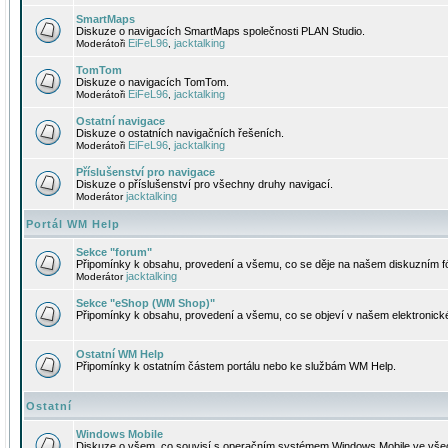
SmartMaps
Diskuze o navigacích SmartMaps společnosti PLAN Studio.
EiFeL96
jacktalking
Moderátoři
,
TomTom
Diskuze o navigacích TomTom.
EiFeL96
jacktalking
Moderátoři
,
Ostatní navigace
Diskuze o ostatních navigačních řešeních.
EiFeL96
jacktalking
Moderátoři
,
Příslušenství pro navigace
Diskuze o příslušenství pro všechny druhy navigací.
jacktalking
Moderátor
Portál WM Help
Sekce "forum"
Připomínky k obsahu, provedení a všemu, co se děje na našem diskuzním f
jacktalking
Moderátor
Sekce "eShop (WM Shop)"
Připomínky k obsahu, provedení a všemu, co se objeví v našem elektronic
Ostatní WM Help
Připomínky k ostatním částem portálu nebo ke službám WM Help.
Ostatní
Windows Mobile
Diskuze o všem, co souvisí s operačním systémem Windows Mobile ve všec