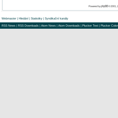
phpBB
Powered by
© 2001, 
Webmaster
|
Hledání
|
Statistiky
|
Syndikační kanály
RSS News
|
RSS Downloads
|
Atom News
|
Atom Downloads
|
Plucker Text
|
Plucker Color