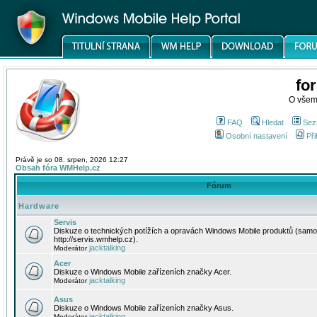
fo
O všem
FAQ
Hledat
Sez
Osobní nastavení
Při
Právě je so 08. srpen, 2026 12:27
Obsah fóra WMHelp.cz
Fórum
Hardware
Servis
Diskuze o technických potížích a opravách Windows Mobile produktů (samo
http://servis.wmhelp.cz).
jacktalking
Moderátor
Acer
Diskuze o Windows Mobile zařízeních značky Acer.
jacktalking
Moderátor
Asus
Diskuze o Windows Mobile zařízeních značky Asus.
jacktalking
Moderátor