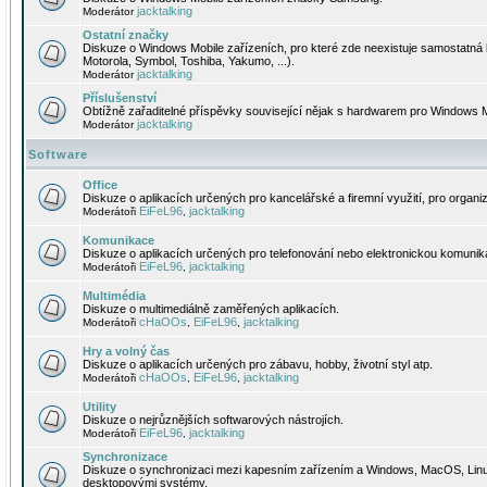
jacktalking
Moderátor
Ostatní značky
Diskuze o Windows Mobile zařízeních, pro které zde neexistuje samostatná 
Motorola, Symbol, Toshiba, Yakumo, ...).
jacktalking
Moderátor
Příslušenství
Obtížně zařaditelné příspěvky související nějak s hardwarem pro Windows M
jacktalking
Moderátor
Software
Office
Diskuze o aplikacích určených pro kancelářské a firemní využití, pro organiz
EiFeL96
jacktalking
Moderátoři
,
Komunikace
Diskuze o aplikacích určených pro telefonování nebo elektronickou komunika
EiFeL96
jacktalking
Moderátoři
,
Multimédia
Diskuze o multimediálně zaměřených aplikacích.
cHaOOs
EiFeL96
jacktalking
Moderátoři
,
,
Hry a volný čas
Diskuze o aplikacích určených pro zábavu, hobby, životní styl atp.
cHaOOs
EiFeL96
jacktalking
Moderátoři
,
,
Utility
Diskuze o nejrůznějších softwarových nástrojích.
EiFeL96
jacktalking
Moderátoři
,
Synchronizace
Diskuze o synchronizaci mezi kapesním zařízením a Windows, MacOS, Linux
desktopovými systémy.