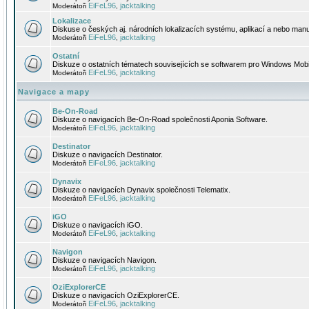
EiFeL96
jacktalking
Moderátoři
,
Lokalizace
Diskuse o českých aj. národních lokalizacích systému, aplikací a nebo manu
EiFeL96
jacktalking
Moderátoři
,
Ostatní
Diskuze o ostatních tématech souvisejících se softwarem pro Windows Mobi
EiFeL96
jacktalking
Moderátoři
,
Navigace a mapy
Be-On-Road
Diskuze o navigacích Be-On-Road společnosti Aponia Software.
EiFeL96
jacktalking
Moderátoři
,
Destinator
Diskuze o navigacích Destinator.
EiFeL96
jacktalking
Moderátoři
,
Dynavix
Diskuze o navigacích Dynavix společnosti Telematix.
EiFeL96
jacktalking
Moderátoři
,
iGO
Diskuze o navigacích iGO.
EiFeL96
jacktalking
Moderátoři
,
Navigon
Diskuze o navigacích Navigon.
EiFeL96
jacktalking
Moderátoři
,
OziExplorerCE
Diskuze o navigacích OziExplorerCE.
EiFeL96
jacktalking
Moderátoři
,