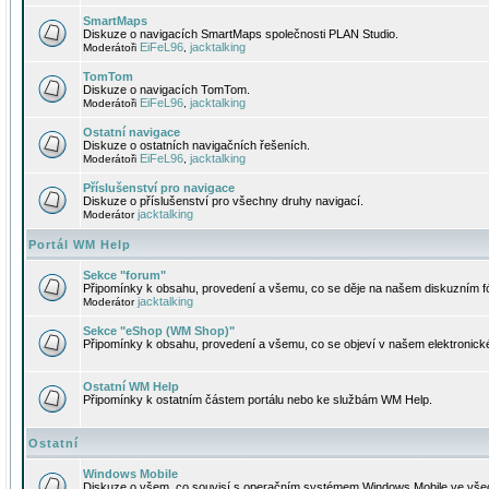
SmartMaps
Diskuze o navigacích SmartMaps společnosti PLAN Studio.
EiFeL96
jacktalking
Moderátoři
,
TomTom
Diskuze o navigacích TomTom.
EiFeL96
jacktalking
Moderátoři
,
Ostatní navigace
Diskuze o ostatních navigačních řešeních.
EiFeL96
jacktalking
Moderátoři
,
Příslušenství pro navigace
Diskuze o příslušenství pro všechny druhy navigací.
jacktalking
Moderátor
Portál WM Help
Sekce "forum"
Připomínky k obsahu, provedení a všemu, co se děje na našem diskuzním f
jacktalking
Moderátor
Sekce "eShop (WM Shop)"
Připomínky k obsahu, provedení a všemu, co se objeví v našem elektronic
Ostatní WM Help
Připomínky k ostatním částem portálu nebo ke službám WM Help.
Ostatní
Windows Mobile
Diskuze o všem, co souvisí s operačním systémem Windows Mobile ve všec