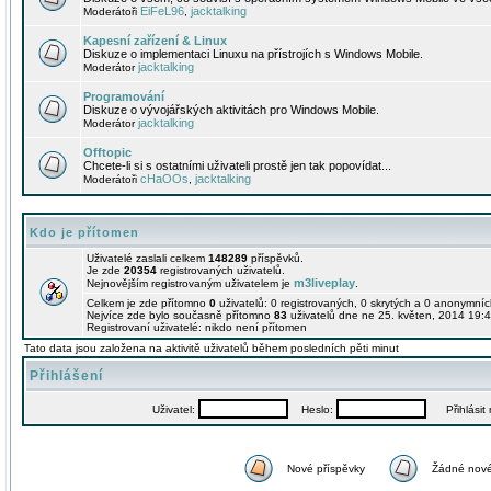
EiFeL96
jacktalking
Moderátoři
,
Kapesní zařízení & Linux
Diskuze o implementaci Linuxu na přístrojích s Windows Mobile.
jacktalking
Moderátor
Programování
Diskuze o vývojářských aktivitách pro Windows Mobile.
jacktalking
Moderátor
Offtopic
Chcete-li si s ostatními uživateli prostě jen tak popovídat...
cHaOOs
jacktalking
Moderátoři
,
Kdo je přítomen
Uživatelé zaslali celkem
148289
příspěvků.
Je zde
20354
registrovaných uživatelů.
m3liveplay
Nejnovějším registrovaným uživatelem je
.
Celkem je zde přítomno
0
uživatelů: 0 registrovaných, 0 skrytých a 0 anonymní
Nejvíce zde bylo současně přítomno
83
uživatelů dne ne 25. květen, 2014 19:4
Registrovaní uživatelé: nikdo není přítomen
Tato data jsou založena na aktivitě uživatelů během posledních pěti minut
Přihlášení
Uživatel:
Heslo:
Přihlásit m
Nové příspěvky
Žádné nové