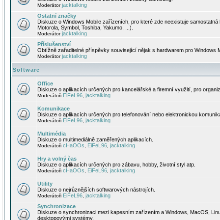
jacktalking
Moderátor
Ostatní značky
Diskuze o Windows Mobile zařízeních, pro které zde neexistuje samostatná 
Motorola, Symbol, Toshiba, Yakumo, ...).
jacktalking
Moderátor
Příslušenství
Obtížně zařaditelné příspěvky související nějak s hardwarem pro Windows M
jacktalking
Moderátor
Software
Office
Diskuze o aplikacích určených pro kancelářské a firemní využití, pro organiz
EiFeL96
jacktalking
Moderátoři
,
Komunikace
Diskuze o aplikacích určených pro telefonování nebo elektronickou komunika
EiFeL96
jacktalking
Moderátoři
,
Multimédia
Diskuze o multimediálně zaměřených aplikacích.
cHaOOs
EiFeL96
jacktalking
Moderátoři
,
,
Hry a volný čas
Diskuze o aplikacích určených pro zábavu, hobby, životní styl atp.
cHaOOs
EiFeL96
jacktalking
Moderátoři
,
,
Utility
Diskuze o nejrůznějších softwarových nástrojích.
EiFeL96
jacktalking
Moderátoři
,
Synchronizace
Diskuze o synchronizaci mezi kapesním zařízením a Windows, MacOS, Linux
desktopovými systémy.