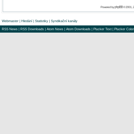
phpBB
Powered by
© 2001, 
Webmaster
|
Hledání
|
Statistiky
|
Syndikační kanály
RSS News
|
RSS Downloads
|
Atom News
|
Atom Downloads
|
Plucker Text
|
Plucker Color