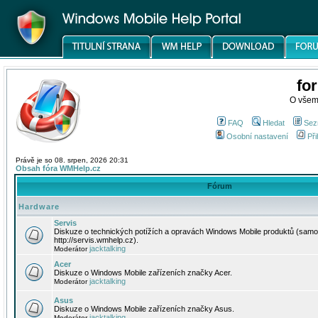
fo
O všem
FAQ
Hledat
Sez
Osobní nastavení
Při
Právě je so 08. srpen, 2026 20:31
Obsah fóra WMHelp.cz
Fórum
Hardware
Servis
Diskuze o technických potížích a opravách Windows Mobile produktů (samo
http://servis.wmhelp.cz).
jacktalking
Moderátor
Acer
Diskuze o Windows Mobile zařízeních značky Acer.
jacktalking
Moderátor
Asus
Diskuze o Windows Mobile zařízeních značky Asus.
jacktalking
Moderátor