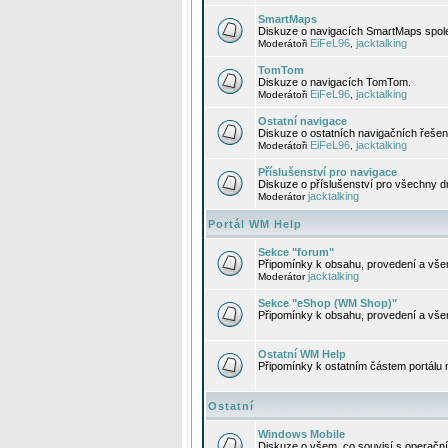
SmartMaps
Diskuze o navigacích SmartMaps spole
EiFeL96
jacktalking
Moderátoři
,
TomTom
Diskuze o navigacích TomTom.
EiFeL96
jacktalking
Moderátoři
,
Ostatní navigace
Diskuze o ostatních navigačních řešen
EiFeL96
jacktalking
Moderátoři
,
Příslušenství pro navigace
Diskuze o příslušenství pro všechny d
jacktalking
Moderátor
Portál WM Help
Sekce "forum"
Připomínky k obsahu, provedení a vše
jacktalking
Moderátor
Sekce "eShop (WM Shop)"
Připomínky k obsahu, provedení a vše
Ostatní WM Help
Připomínky k ostatním částem portálu
Ostatní
Windows Mobile
Diskuze o všem, co souvisí s operačn