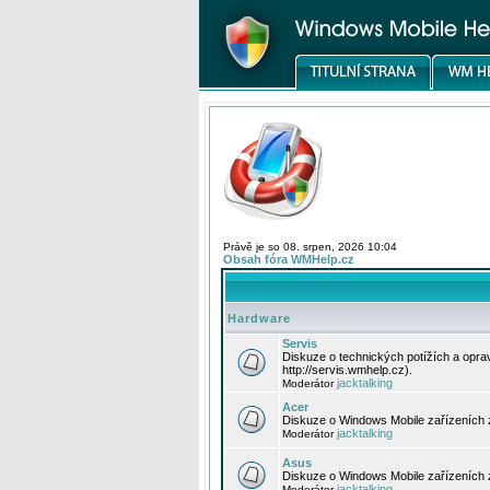
Právě je so 08. srpen, 2026 10:04
Obsah fóra WMHelp.cz
Hardware
Servis
Diskuze o technických potížích a opr
http://servis.wmhelp.cz).
jacktalking
Moderátor
Acer
Diskuze o Windows Mobile zařízeních 
jacktalking
Moderátor
Asus
Diskuze o Windows Mobile zařízeních
jacktalking
Moderátor