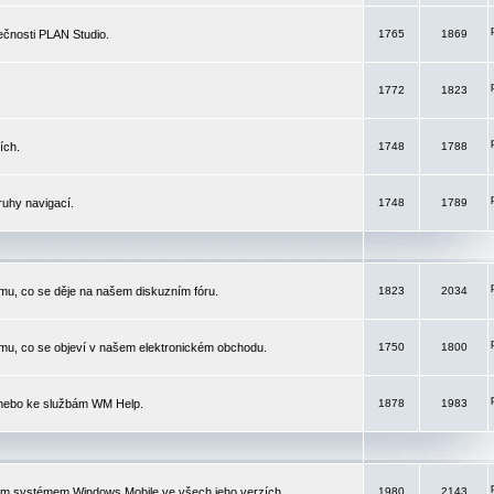
čnosti PLAN Studio.
1765
1869
1772
1823
ích.
1748
1788
ruhy navigací.
1748
1789
mu, co se děje na našem diskuzním fóru.
1823
2034
mu, co se objeví v našem elektronickém obchodu.
1750
1800
 nebo ke službám WM Help.
1878
1983
ím systémem Windows Mobile ve všech jeho verzích.
1980
2143