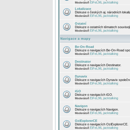
EiFeL96
jacktalking
Moderátoři
,
Lokalizace
Diskuse o českých aj. národních lokal
EiFeL96
jacktalking
Moderátoři
,
Ostatní
Diskuze o ostatních tématech souvisej
EiFeL96
jacktalking
Moderátoři
,
Navigace a mapy
Be-On-Road
Diskuze o navigacích Be-On-Road spol
EiFeL96
jacktalking
Moderátoři
,
Destinator
Diskuze o navigacích Destinator.
EiFeL96
jacktalking
Moderátoři
,
Dynavix
Diskuze o navigacích Dynavix společno
EiFeL96
jacktalking
Moderátoři
,
iGO
Diskuze o navigacích iGO.
EiFeL96
jacktalking
Moderátoři
,
Navigon
Diskuze o navigacích Navigon.
EiFeL96
jacktalking
Moderátoři
,
OziExplorerCE
Diskuze o navigacích OziExplorerCE.
EiFeL96
jacktalking
Moderátoři
,