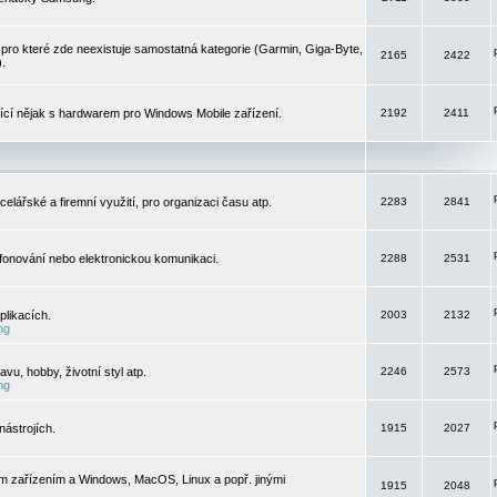
pro které zde neexistuje samostatná kategorie (Garmin, Giga-Byte,
2165
2422
).
jící nějak s hardwarem pro Windows Mobile zařízení.
2192
2411
elářské a firemní využití, pro organizaci času atp.
2283
2841
efonování nebo elektronickou komunikaci.
2288
2531
likacích.
2003
2132
ng
vu, hobby, životní styl atp.
2246
2573
ng
ástrojích.
1915
2027
m zařízením a Windows, MacOS, Linux a popř. jinými
1915
2048