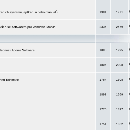
izacích systému, aplikací a nebo manuálů.
1901
1971
ících se softwarem pro Windows Mobile.
2335
2579
ečnosti Aponia Software.
1893
1995
1806
2008
sti Telematix.
1764
1808
1898
1999
1770
1897
1751
1862