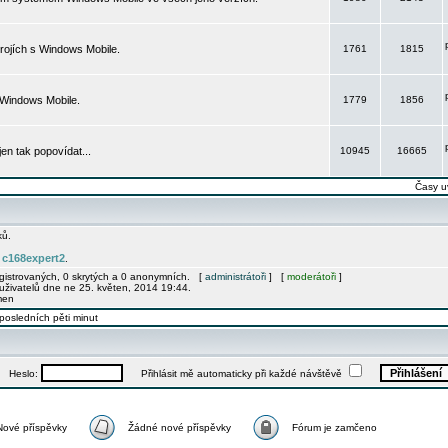
rojích s Windows Mobile.
1761
1815
 Windows Mobile.
1779
1856
 jen tak popovídat...
10945
16665
Časy u
ků.
c168expert2
e
.
egistrovaných, 0 skrytých a 0 anonymních. [
administrátoři
] [
moderátoři
]
uživatelů dne ne 25. květen, 2014 19:44.
men
posledních pěti minut
Heslo:
Přihlásit mě automaticky při každé návštěvě
Nové příspěvky
Žádné nové příspěvky
Fórum je zamčeno