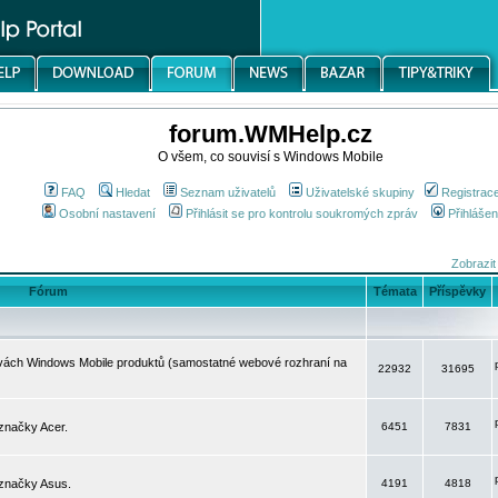
forum.WMHelp.cz
O všem, co souvisí s Windows Mobile
FAQ
Hledat
Seznam uživatelů
Uživatelské skupiny
Registrac
Osobní nastavení
Přihlásit se pro kontrolu soukromých zpráv
Přihlášen
Zobrazit
Fórum
Témata
Příspěvky
avách Windows Mobile produktů (samostatné webové rozhraní na
22932
31695
značky Acer.
6451
7831
 značky Asus.
4191
4818