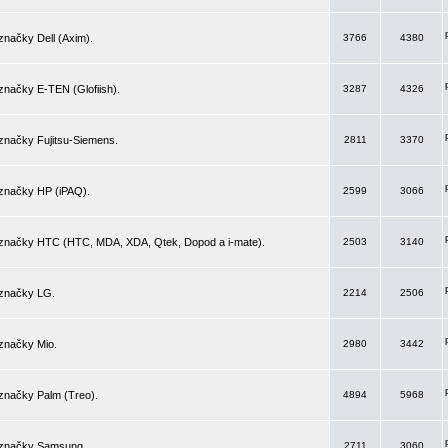
značky Dell (Axim).
3766
4380
značky E-TEN (Glofiish).
3287
4326
značky Fujitsu-Siemens.
2811
3370
 značky HP (iPAQ).
2599
3066
 značky HTC (HTC, MDA, XDA, Qtek, Dopod a i-mate).
2503
3140
 značky LG.
2214
2506
značky Mio.
2980
3442
značky Palm (Treo).
4894
5968
 značky Samsung.
2711
3060