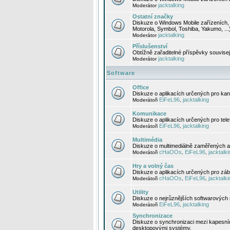
jacktalking
Moderátor
Ostatní značky
Diskuze o Windows Mobile zařízeních, 
Motorola, Symbol, Toshiba, Yakumo, ...
jacktalking
Moderátor
Příslušenství
Obtížně zařaditelné příspěvky souvise
jacktalking
Moderátor
Software
Office
Diskuze o aplikacích určených pro kanc
EiFeL96
jacktalking
Moderátoři
,
Komunikace
Diskuze o aplikacích určených pro tel
EiFeL96
jacktalking
Moderátoři
,
Multimédia
Diskuze o multimediálně zaměřených ap
cHaOOs
EiFeL96
jacktalki
Moderátoři
,
,
Hry a volný čas
Diskuze o aplikacích určených pro zába
cHaOOs
EiFeL96
jacktalki
Moderátoři
,
,
Utility
Diskuze o nejrůznějších softwarových n
EiFeL96
jacktalking
Moderátoři
,
Synchronizace
Diskuze o synchronizaci mezi kapesní
desktopovými systémy.