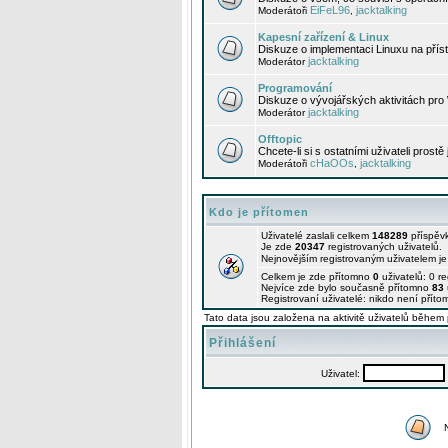
EiFeL96
jacktalking
Moderátoři
,
Kapesní zařízení & Linux
Diskuze o implementaci Linuxu na příst
jacktalking
Moderátor
Programování
Diskuze o vývojářských aktivitách pro
jacktalking
Moderátor
Offtopic
Chcete-li si s ostatními uživateli prostě
cHaOOs
jacktalking
Moderátoři
,
Kdo je přítomen
Uživatelé zaslali celkem
148289
příspěv
Je zde
20347
registrovaných uživatelů.
Nejnovějším registrovaným uživatelem j
Celkem je zde přítomno
0
uživatelů: 0 r
Nejvíce zde bylo současně přítomno
83
Registrovaní uživatelé: nikdo není příto
Tato data jsou založena na aktivitě uživatelů během 
Přihlášení
Uživatel: