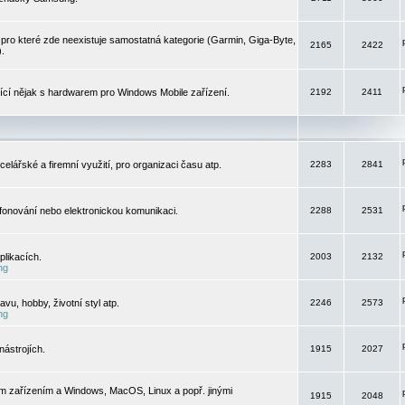
pro které zde neexistuje samostatná kategorie (Garmin, Giga-Byte,
2165
2422
).
jící nějak s hardwarem pro Windows Mobile zařízení.
2192
2411
elářské a firemní využití, pro organizaci času atp.
2283
2841
efonování nebo elektronickou komunikaci.
2288
2531
likacích.
2003
2132
ng
vu, hobby, životní styl atp.
2246
2573
ng
ástrojích.
1915
2027
m zařízením a Windows, MacOS, Linux a popř. jinými
1915
2048