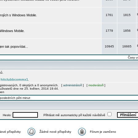
rojích s Windows Mobile.
1761
1815
 Windows Mobile.
1779
1856
 jen tak popovídat...
10945
16665
Časy u
ků.
hitclubbcommx1
e
.
egistrovaných, 0 skrytých a 0 anonymních. [
administrátoři
] [
moderátoři
]
uživatelů dne ne 25. květen, 2014 19:44.
men
posledních pěti minut
Heslo:
Přihlásit mě automaticky při každé návštěvě
Nové příspěvky
Žádné nové příspěvky
Fórum je zamčeno