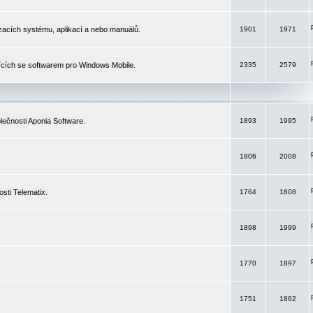
izacích systému, aplikací a nebo manuálů.
1901
1971
ících se softwarem pro Windows Mobile.
2335
2579
ečnosti Aponia Software.
1893
1995
1806
2008
sti Telematix.
1764
1808
1898
1999
1770
1897
1751
1862