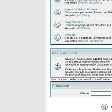
EiFeL96
jacktalking
Moderátoři
,
Kapesní zařízení & Linux
Diskuze o implementaci Linuxu na příst
jacktalking
Moderátor
Programování
Diskuze o vývojářských aktivitách pro
jacktalking
Moderátor
Offtopic
Chcete-li si s ostatními uživateli prostě
cHaOOs
jacktalking
Moderátoři
,
Kdo je přítomen
Uživatelé zaslali celkem
148289
příspěv
Je zde
20326
registrovaných uživatelů.
Nejnovějším registrovaným uživatelem j
Celkem je zde přítomno
0
uživatelů: 0 r
Nejvíce zde bylo současně přítomno
83
Registrovaní uživatelé: nikdo není příto
Tato data jsou založena na aktivitě uživatelů během 
Přihlášení
Uživatel: