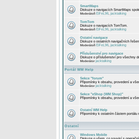
SmartMaps
Diskuze o navigacích SmartMaps spole
EiFeL96
jacktalking
Moderátoři
,
TomTom
Diskuze o navigacích TomTom.
EiFeL96
jacktalking
Moderátoři
,
Ostatní navigace
Diskuze o ostatních navigačních řešen
EiFeL96
jacktalking
Moderátoři
,
Příslušenství pro navigace
Diskuze o příslušenství pro všechny d
jacktalking
Moderátor
Portál WM Help
Sekce "forum"
Připomínky k obsahu, provedení a vše
jacktalking
Moderátor
Sekce "eShop (WM Shop)"
Připomínky k obsahu, provedení a vše
Ostatní WM Help
Připomínky k ostatním částem portálu
Ostatní
Windows Mobile
Diskuze o všem, co souvisí s operačn