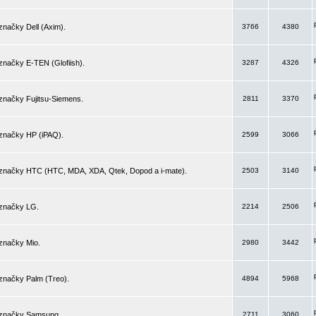
značky Dell (Axim).
3766
4380
značky E-TEN (Glofiish).
3287
4326
značky Fujitsu-Siemens.
2811
3370
 značky HP (iPAQ).
2599
3066
 značky HTC (HTC, MDA, XDA, Qtek, Dopod a i-mate).
2503
3140
 značky LG.
2214
2506
značky Mio.
2980
3442
značky Palm (Treo).
4894
5968
 značky Samsung.
2711
3060