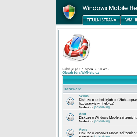
Právě je pá 07. srpen, 2026 4:52
Obsah fóra WMHelp.cz
Hardware
Servis
Diskuze o technických potížích a opr
http://servis.wmhelp.cz).
jacktalking
Moderátor
Acer
Diskuze o Windows Mobile zařízeních 
jacktalking
Moderátor
Asus
Diskuze o Windows Mobile zařízeních
jacktalking
Moderátor