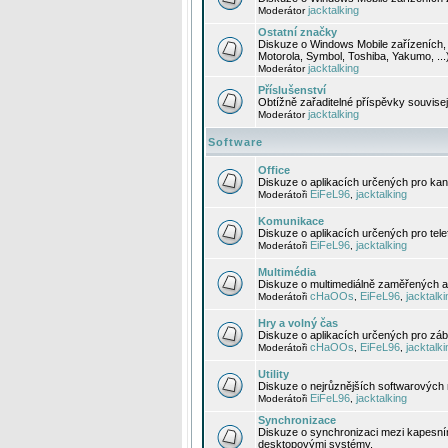
jacktalking
Moderátor
Ostatní značky
Diskuze o Windows Mobile zařízeních, 
Motorola, Symbol, Toshiba, Yakumo, ...
jacktalking
Moderátor
Příslušenství
Obtížně zařaditelné příspěvky souvise
jacktalking
Moderátor
Software
Office
Diskuze o aplikacích určených pro kanc
EiFeL96
jacktalking
Moderátoři
,
Komunikace
Diskuze o aplikacích určených pro tel
EiFeL96
jacktalking
Moderátoři
,
Multimédia
Diskuze o multimediálně zaměřených ap
cHaOOs
EiFeL96
jacktalki
Moderátoři
,
,
Hry a volný čas
Diskuze o aplikacích určených pro zába
cHaOOs
EiFeL96
jacktalki
Moderátoři
,
,
Utility
Diskuze o nejrůznějších softwarových n
EiFeL96
jacktalking
Moderátoři
,
Synchronizace
Diskuze o synchronizaci mezi kapesní
desktopovými systémy.