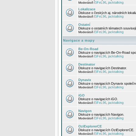
EiFeL96
jacktalking
Moderátoři
,
Lokalizace
Diskuse o českých aj. národních lokal
EiFeL96
jacktalking
Moderátoři
,
Ostatní
Diskuze o ostatních tématech souvisej
EiFeL96
jacktalking
Moderátoři
,
Navigace a mapy
Be-On-Road
Diskuze o navigacích Be-On-Road spol
EiFeL96
jacktalking
Moderátoři
,
Destinator
Diskuze o navigacích Destinator.
EiFeL96
jacktalking
Moderátoři
,
Dynavix
Diskuze o navigacích Dynavix společno
EiFeL96
jacktalking
Moderátoři
,
iGO
Diskuze o navigacích iGO.
EiFeL96
jacktalking
Moderátoři
,
Navigon
Diskuze o navigacích Navigon.
EiFeL96
jacktalking
Moderátoři
,
OziExplorerCE
Diskuze o navigacích OziExplorerCE.
EiFeL96
jacktalking
Moderátoři
,