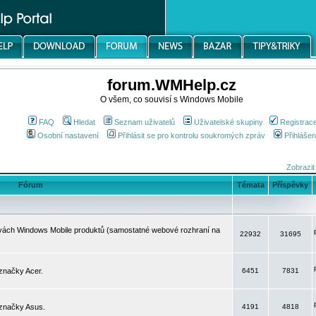
forum.WMHelp.cz
O všem, co souvisí s Windows Mobile
FAQ
Hledat
Seznam uživatelů
Uživatelské skupiny
Registrac
Osobní nastavení
Přihlásit se pro kontrolu soukromých zpráv
Přihlášen
Zobrazit
Fórum
Témata
Příspěvky
avách Windows Mobile produktů (samostatné webové rozhraní na
22932
31695
značky Acer.
6451
7831
 značky Asus.
4191
4818