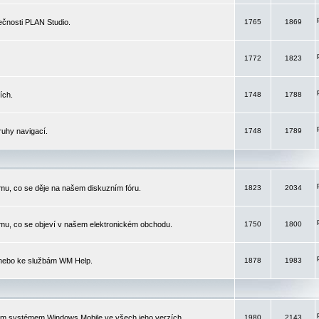
čnosti PLAN Studio.
1765
1869
1772
1823
ích.
1748
1788
ruhy navigací.
1748
1789
mu, co se děje na našem diskuzním fóru.
1823
2034
mu, co se objeví v našem elektronickém obchodu.
1750
1800
 nebo ke službám WM Help.
1878
1983
ím systémem Windows Mobile ve všech jeho verzích.
1980
2143