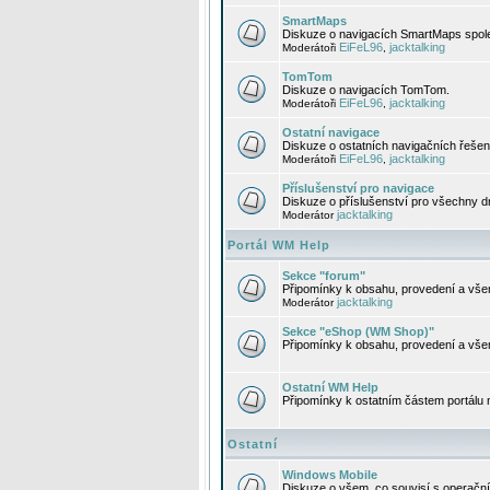
SmartMaps
Diskuze o navigacích SmartMaps spole
EiFeL96
jacktalking
Moderátoři
,
TomTom
Diskuze o navigacích TomTom.
EiFeL96
jacktalking
Moderátoři
,
Ostatní navigace
Diskuze o ostatních navigačních řešen
EiFeL96
jacktalking
Moderátoři
,
Příslušenství pro navigace
Diskuze o příslušenství pro všechny d
jacktalking
Moderátor
Portál WM Help
Sekce "forum"
Připomínky k obsahu, provedení a vše
jacktalking
Moderátor
Sekce "eShop (WM Shop)"
Připomínky k obsahu, provedení a vše
Ostatní WM Help
Připomínky k ostatním částem portálu
Ostatní
Windows Mobile
Diskuze o všem, co souvisí s operačn