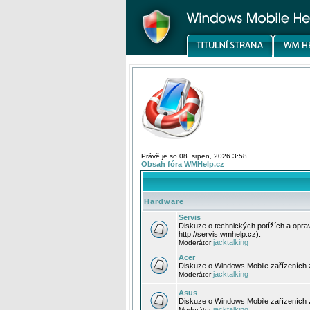
Právě je so 08. srpen, 2026 3:58
Obsah fóra WMHelp.cz
Hardware
Servis
Diskuze o technických potížích a opr
http://servis.wmhelp.cz).
jacktalking
Moderátor
Acer
Diskuze o Windows Mobile zařízeních 
jacktalking
Moderátor
Asus
Diskuze o Windows Mobile zařízeních
jacktalking
Moderátor