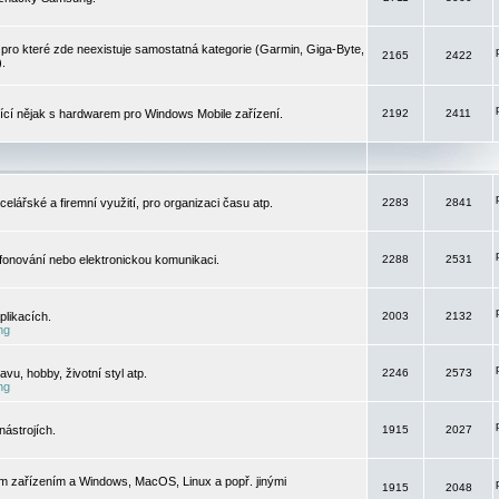
pro které zde neexistuje samostatná kategorie (Garmin, Giga-Byte,
2165
2422
).
jící nějak s hardwarem pro Windows Mobile zařízení.
2192
2411
elářské a firemní využití, pro organizaci času atp.
2283
2841
efonování nebo elektronickou komunikaci.
2288
2531
likacích.
2003
2132
ng
vu, hobby, životní styl atp.
2246
2573
ng
ástrojích.
1915
2027
m zařízením a Windows, MacOS, Linux a popř. jinými
1915
2048