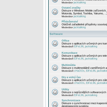
jacktalking
Moderátor
Ostatní značky
Diskuze o Windows Mobile zařízeních, 
Motorola, Symbol, Toshiba, Yakumo, ...
jacktalking
Moderátor
Příslušenství
Obtížně zařaditelné příspěvky souvise
jacktalking
Moderátor
Software
Office
Diskuze o aplikacích určených pro kanc
EiFeL96
jacktalking
Moderátoři
,
Komunikace
Diskuze o aplikacích určených pro tel
EiFeL96
jacktalking
Moderátoři
,
Multimédia
Diskuze o multimediálně zaměřených ap
cHaOOs
EiFeL96
jacktalki
Moderátoři
,
,
Hry a volný čas
Diskuze o aplikacích určených pro zába
cHaOOs
EiFeL96
jacktalki
Moderátoři
,
,
Utility
Diskuze o nejrůznějších softwarových n
EiFeL96
jacktalking
Moderátoři
,
Synchronizace
Diskuze o synchronizaci mezi kapesní
desktopovými systémy.