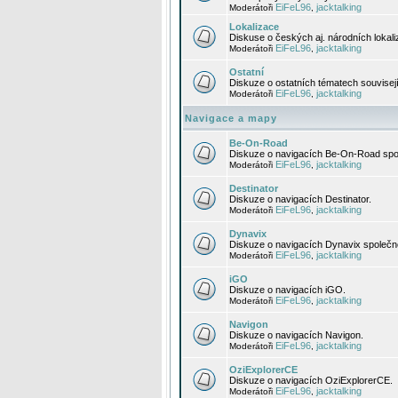
EiFeL96
jacktalking
Moderátoři
,
Lokalizace
Diskuse o českých aj. národních lokal
EiFeL96
jacktalking
Moderátoři
,
Ostatní
Diskuze o ostatních tématech souvisej
EiFeL96
jacktalking
Moderátoři
,
Navigace a mapy
Be-On-Road
Diskuze o navigacích Be-On-Road spol
EiFeL96
jacktalking
Moderátoři
,
Destinator
Diskuze o navigacích Destinator.
EiFeL96
jacktalking
Moderátoři
,
Dynavix
Diskuze o navigacích Dynavix společno
EiFeL96
jacktalking
Moderátoři
,
iGO
Diskuze o navigacích iGO.
EiFeL96
jacktalking
Moderátoři
,
Navigon
Diskuze o navigacích Navigon.
EiFeL96
jacktalking
Moderátoři
,
OziExplorerCE
Diskuze o navigacích OziExplorerCE.
EiFeL96
jacktalking
Moderátoři
,