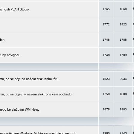
čnosti PLAN Studio.
1765
1869
1772
1823
ích.
1748
1788
ruhy navigací.
1748
1789
mu, co se děje na našem diskuzním fóru.
1823
2034
mu, co se objeví v našem elektronickém obchodu.
1750
1800
 nebo ke službám WM Help.
1878
1983
ím systémem Windows Mobile ve všech jeho verzích.
1980
2143