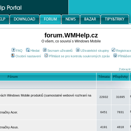
forum.WMHelp.cz
O všem, co souvisí s Windows Mobile
FAQ
Hledat
Seznam uživatelů
Uživatelské skupiny
Registrac
Osobní nastavení
Přihlásit se pro kontrolu soukromých zpráv
Přihlášen
Zobrazit
Fórum
Témata
Příspěvky
avách Windows Mobile produktů (samostatné webové rozhraní na
22932
31695
značky Acer.
6451
7831
 značky Asus.
4191
4818