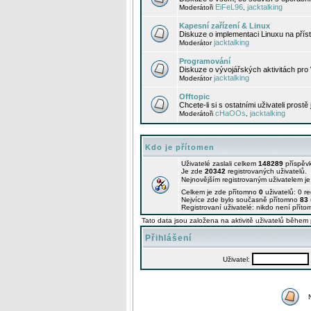
EiFeL96
jacktalking
Moderátoři
,
Kapesní zařízení & Linux
Diskuze o implementaci Linuxu na příst
jacktalking
Moderátor
Programování
Diskuze o vývojářských aktivitách pro
jacktalking
Moderátor
Offtopic
Chcete-li si s ostatními uživateli prostě
cHaOOs
jacktalking
Moderátoři
,
Kdo je přítomen
Uživatelé zaslali celkem
148289
příspěv
Je zde
20342
registrovaných uživatelů.
Nejnovějším registrovaným uživatelem j
Celkem je zde přítomno
0
uživatelů: 0 r
Nejvíce zde bylo současně přítomno
83
Registrovaní uživatelé: nikdo není příto
Tato data jsou založena na aktivitě uživatelů během 
Přihlášení
Uživatel: