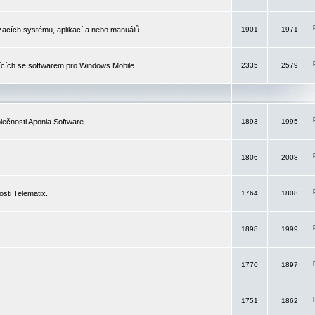
izacích systému, aplikací a nebo manuálů.
1901
1971
ících se softwarem pro Windows Mobile.
2335
2579
ečnosti Aponia Software.
1893
1995
1806
2008
sti Telematix.
1764
1808
1898
1999
1770
1897
1751
1862