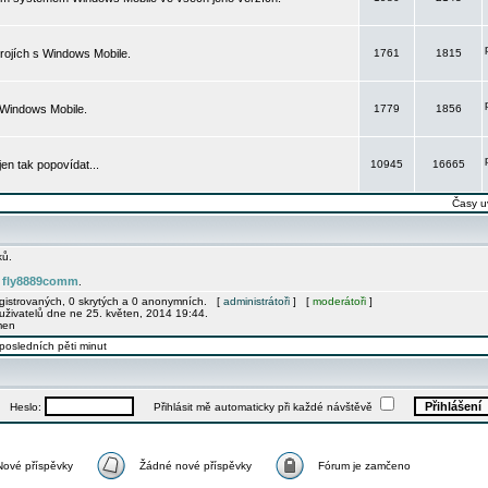
rojích s Windows Mobile.
1761
1815
 Windows Mobile.
1779
1856
 jen tak popovídat...
10945
16665
Časy u
ků.
fly8889comm
e
.
egistrovaných, 0 skrytých a 0 anonymních. [
administrátoři
] [
moderátoři
]
uživatelů dne ne 25. květen, 2014 19:44.
men
posledních pěti minut
Heslo:
Přihlásit mě automaticky při každé návštěvě
Nové příspěvky
Žádné nové příspěvky
Fórum je zamčeno