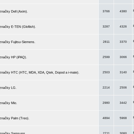
značky Dell (Axim).
3766
4380
značky E-TEN (Glofiish).
3287
4326
značky Fujitsu-Siemens.
2811
3370
 značky HP (iPAQ).
2599
3066
 značky HTC (HTC, MDA, XDA, Qtek, Dopod a i-mate).
2503
3140
 značky LG.
2214
2506
značky Mio.
2980
3442
značky Palm (Treo).
4894
5968
 značky Samsung.
2711
3060