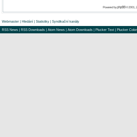
phpBB
Powered by
© 2001, 
Webmaster
|
Hledání
|
Statistiky
|
Syndikační kanály
RSS News
|
RSS Downloads
|
Atom News
|
Atom Downloads
|
Plucker Text
|
Plucker Color