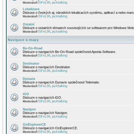
EiFeL96
jacktalking
Moderátoři
,
Lokalizace
Diskuse o českých aj. národních lokalizacích systému, aplikací a nebo manu
EiFeL96
jacktalking
Moderátoři
,
Ostatní
Diskuze o ostatních tématech souvisejících se softwarem pro Windows Mobi
EiFeL96
jacktalking
Moderátoři
,
Navigace a mapy
Be-On-Road
Diskuze o navigacích Be-On-Road společnosti Aponia Software.
EiFeL96
jacktalking
Moderátoři
,
Destinator
Diskuze o navigacích Destinator.
EiFeL96
jacktalking
Moderátoři
,
Dynavix
Diskuze o navigacích Dynavix společnosti Telematix.
EiFeL96
jacktalking
Moderátoři
,
iGO
Diskuze o navigacích iGO.
EiFeL96
jacktalking
Moderátoři
,
Navigon
Diskuze o navigacích Navigon.
EiFeL96
jacktalking
Moderátoři
,
OziExplorerCE
Diskuze o navigacích OziExplorerCE.
EiFeL96
jacktalking
Moderátoři
,