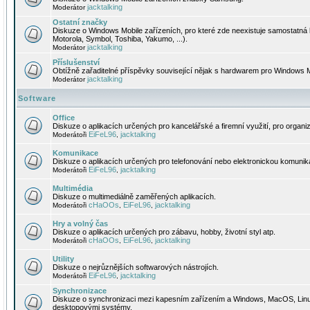
jacktalking
Moderátor
Ostatní značky
Diskuze o Windows Mobile zařízeních, pro které zde neexistuje samostatná 
Motorola, Symbol, Toshiba, Yakumo, ...).
jacktalking
Moderátor
Příslušenství
Obtížně zařaditelné příspěvky související nějak s hardwarem pro Windows M
jacktalking
Moderátor
Software
Office
Diskuze o aplikacích určených pro kancelářské a firemní využití, pro organiz
EiFeL96
jacktalking
Moderátoři
,
Komunikace
Diskuze o aplikacích určených pro telefonování nebo elektronickou komunika
EiFeL96
jacktalking
Moderátoři
,
Multimédia
Diskuze o multimediálně zaměřených aplikacích.
cHaOOs
EiFeL96
jacktalking
Moderátoři
,
,
Hry a volný čas
Diskuze o aplikacích určených pro zábavu, hobby, životní styl atp.
cHaOOs
EiFeL96
jacktalking
Moderátoři
,
,
Utility
Diskuze o nejrůznějších softwarových nástrojích.
EiFeL96
jacktalking
Moderátoři
,
Synchronizace
Diskuze o synchronizaci mezi kapesním zařízením a Windows, MacOS, Linux
desktopovými systémy.