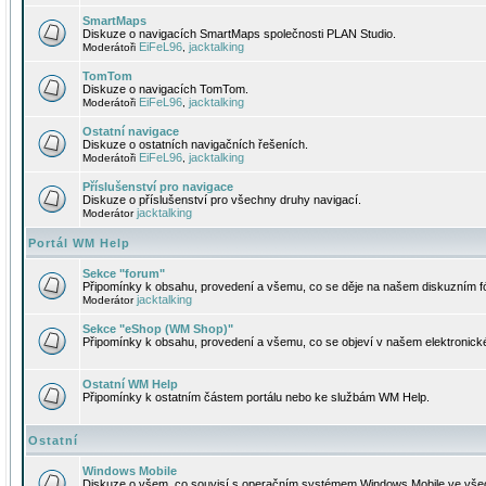
SmartMaps
Diskuze o navigacích SmartMaps společnosti PLAN Studio.
EiFeL96
jacktalking
Moderátoři
,
TomTom
Diskuze o navigacích TomTom.
EiFeL96
jacktalking
Moderátoři
,
Ostatní navigace
Diskuze o ostatních navigačních řešeních.
EiFeL96
jacktalking
Moderátoři
,
Příslušenství pro navigace
Diskuze o příslušenství pro všechny druhy navigací.
jacktalking
Moderátor
Portál WM Help
Sekce "forum"
Připomínky k obsahu, provedení a všemu, co se děje na našem diskuzním f
jacktalking
Moderátor
Sekce "eShop (WM Shop)"
Připomínky k obsahu, provedení a všemu, co se objeví v našem elektronic
Ostatní WM Help
Připomínky k ostatním částem portálu nebo ke službám WM Help.
Ostatní
Windows Mobile
Diskuze o všem, co souvisí s operačním systémem Windows Mobile ve všec