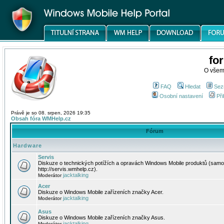
fo
O všem
FAQ
Hledat
Sez
Osobní nastavení
Při
Právě je so 08. srpen, 2026 19:35
Obsah fóra WMHelp.cz
Fórum
Hardware
Servis
Diskuze o technických potížích a opravách Windows Mobile produktů (samo
http://servis.wmhelp.cz).
jacktalking
Moderátor
Acer
Diskuze o Windows Mobile zařízeních značky Acer.
jacktalking
Moderátor
Asus
Diskuze o Windows Mobile zařízeních značky Asus.
jacktalking
Moderátor