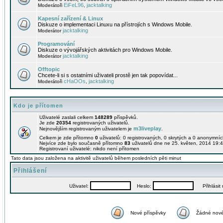
EiFeL96
jacktalking
Moderátoři
,
Kapesní zařízení & Linux
Diskuze o implementaci Linuxu na přístrojích s Windows Mobile.
jacktalking
Moderátor
Programování
Diskuze o vývojářských aktivitách pro Windows Mobile.
jacktalking
Moderátor
Offtopic
Chcete-li si s ostatními uživateli prostě jen tak popovídat...
cHaOOs
jacktalking
Moderátoři
,
Kdo je přítomen
Uživatelé zaslali celkem
148289
příspěvků.
Je zde
20354
registrovaných uživatelů.
m3liveplay
Nejnovějším registrovaným uživatelem je
.
Celkem je zde přítomno
0
uživatelů: 0 registrovaných, 0 skrytých a 0 anonymní
Nejvíce zde bylo současně přítomno
83
uživatelů dne ne 25. květen, 2014 19:4
Registrovaní uživatelé: nikdo není přítomen
Tato data jsou založena na aktivitě uživatelů během posledních pěti minut
Přihlášení
Uživatel:
Heslo:
Přihlásit m
Nové příspěvky
Žádné nové