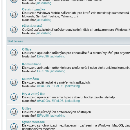
jacktalking
Moderátor
Ostatní značky
Diskuze o Windows Mobile zařízeních, pro které zde neexistuje samostatná 
Motorola, Symbol, Toshiba, Yakumo, ...).
jacktalking
Moderátor
Příslušenství
Obtížně zařaditelné příspěvky související nějak s hardwarem pro Windows M
jacktalking
Moderátor
Software
Office
Diskuze o aplikacích určených pro kancelářské a firemní využití, pro organiz
EiFeL96
jacktalking
Moderátoři
,
Komunikace
Diskuze o aplikacích určených pro telefonování nebo elektronickou komunika
EiFeL96
jacktalking
Moderátoři
,
Multimédia
Diskuze o multimediálně zaměřených aplikacích.
cHaOOs
EiFeL96
jacktalking
Moderátoři
,
,
Hry a volný čas
Diskuze o aplikacích určených pro zábavu, hobby, životní styl atp.
cHaOOs
EiFeL96
jacktalking
Moderátoři
,
,
Utility
Diskuze o nejrůznějších softwarových nástrojích.
EiFeL96
jacktalking
Moderátoři
,
Synchronizace
Diskuze o synchronizaci mezi kapesním zařízením a Windows, MacOS, Linux
desktopovými systémy.