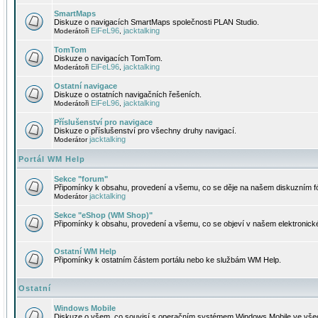
SmartMaps
Diskuze o navigacích SmartMaps společnosti PLAN Studio.
EiFeL96
jacktalking
Moderátoři
,
TomTom
Diskuze o navigacích TomTom.
EiFeL96
jacktalking
Moderátoři
,
Ostatní navigace
Diskuze o ostatních navigačních řešeních.
EiFeL96
jacktalking
Moderátoři
,
Příslušenství pro navigace
Diskuze o příslušenství pro všechny druhy navigací.
jacktalking
Moderátor
Portál WM Help
Sekce "forum"
Připomínky k obsahu, provedení a všemu, co se děje na našem diskuzním f
jacktalking
Moderátor
Sekce "eShop (WM Shop)"
Připomínky k obsahu, provedení a všemu, co se objeví v našem elektronic
Ostatní WM Help
Připomínky k ostatním částem portálu nebo ke službám WM Help.
Ostatní
Windows Mobile
Diskuze o všem, co souvisí s operačním systémem Windows Mobile ve všec