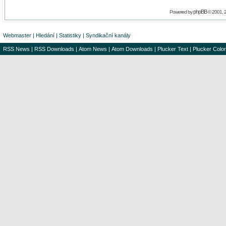
phpBB
Powered by
© 2001, 
Webmaster
|
Hledání
|
Statistiky
|
Syndikační kanály
RSS News
|
RSS Downloads
|
Atom News
|
Atom Downloads
|
Plucker Text
|
Plucker Color