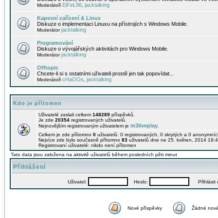
EiFeL96
jacktalking
Moderátoři
,
Kapesní zařízení & Linux
Diskuze o implementaci Linuxu na přístrojích s Windows Mobile.
jacktalking
Moderátor
Programování
Diskuze o vývojářských aktivitách pro Windows Mobile.
jacktalking
Moderátor
Offtopic
Chcete-li si s ostatními uživateli prostě jen tak popovídat...
cHaOOs
jacktalking
Moderátoři
,
Kdo je přítomen
Uživatelé zaslali celkem
148289
příspěvků.
Je zde
20354
registrovaných uživatelů.
m3liveplay
Nejnovějším registrovaným uživatelem je
.
Celkem je zde přítomno
0
uživatelů: 0 registrovaných, 0 skrytých a 0 anonymní
Nejvíce zde bylo současně přítomno
83
uživatelů dne ne 25. květen, 2014 19:4
Registrovaní uživatelé: nikdo není přítomen
Tato data jsou založena na aktivitě uživatelů během posledních pěti minut
Přihlášení
Uživatel:
Heslo:
Přihlásit m
Nové příspěvky
Žádné nové