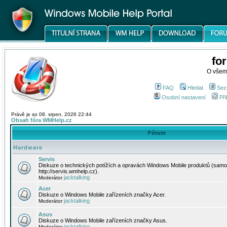
fo
O všem
FAQ
Hledat
Sez
Osobní nastavení
Při
Právě je so 08. srpen, 2026 22:44
Obsah fóra WMHelp.cz
Fórum
Hardware
Servis
Diskuze o technických potížích a opravách Windows Mobile produktů (samo
http://servis.wmhelp.cz).
jacktalking
Moderátor
Acer
Diskuze o Windows Mobile zařízeních značky Acer.
jacktalking
Moderátor
Asus
Diskuze o Windows Mobile zařízeních značky Asus.
jacktalking
Moderátor