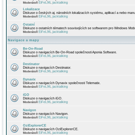
EiFeL96
jacktalking
Moderátoři
,
Lokalizace
Diskuse o českých aj. národních lokalizacích systému, aplikací a nebo manu
EiFeL96
jacktalking
Moderátoři
,
Ostatní
Diskuze o ostatních tématech souvisejících se softwarem pro Windows Mobi
EiFeL96
jacktalking
Moderátoři
,
Navigace a mapy
Be-On-Road
Diskuze o navigacích Be-On-Road společnosti Aponia Software.
EiFeL96
jacktalking
Moderátoři
,
Destinator
Diskuze o navigacích Destinator.
EiFeL96
jacktalking
Moderátoři
,
Dynavix
Diskuze o navigacích Dynavix společnosti Telematix.
EiFeL96
jacktalking
Moderátoři
,
iGO
Diskuze o navigacích iGO.
EiFeL96
jacktalking
Moderátoři
,
Navigon
Diskuze o navigacích Navigon.
EiFeL96
jacktalking
Moderátoři
,
OziExplorerCE
Diskuze o navigacích OziExplorerCE.
EiFeL96
jacktalking
Moderátoři
,