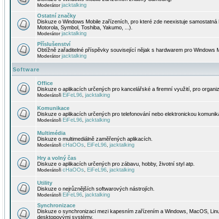
jacktalking
Moderátor
Ostatní značky
Diskuze o Windows Mobile zařízeních, pro které zde neexistuje samostatná 
Motorola, Symbol, Toshiba, Yakumo, ...).
jacktalking
Moderátor
Příslušenství
Obtížně zařaditelné příspěvky související nějak s hardwarem pro Windows M
jacktalking
Moderátor
Software
Office
Diskuze o aplikacích určených pro kancelářské a firemní využití, pro organiz
EiFeL96
jacktalking
Moderátoři
,
Komunikace
Diskuze o aplikacích určených pro telefonování nebo elektronickou komunika
EiFeL96
jacktalking
Moderátoři
,
Multimédia
Diskuze o multimediálně zaměřených aplikacích.
cHaOOs
EiFeL96
jacktalking
Moderátoři
,
,
Hry a volný čas
Diskuze o aplikacích určených pro zábavu, hobby, životní styl atp.
cHaOOs
EiFeL96
jacktalking
Moderátoři
,
,
Utility
Diskuze o nejrůznějších softwarových nástrojích.
EiFeL96
jacktalking
Moderátoři
,
Synchronizace
Diskuze o synchronizaci mezi kapesním zařízením a Windows, MacOS, Linux
desktopovými systémy.