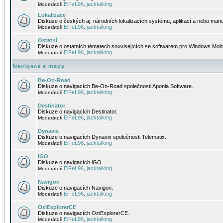
EiFeL96
jacktalking
Moderátoři
,
Lokalizace
Diskuse o českých aj. národních lokalizacích systému, aplikací a nebo manu
EiFeL96
jacktalking
Moderátoři
,
Ostatní
Diskuze o ostatních tématech souvisejících se softwarem pro Windows Mobi
EiFeL96
jacktalking
Moderátoři
,
Navigace a mapy
Be-On-Road
Diskuze o navigacích Be-On-Road společnosti Aponia Software.
EiFeL96
jacktalking
Moderátoři
,
Destinator
Diskuze o navigacích Destinator.
EiFeL96
jacktalking
Moderátoři
,
Dynavix
Diskuze o navigacích Dynavix společnosti Telematix.
EiFeL96
jacktalking
Moderátoři
,
iGO
Diskuze o navigacích iGO.
EiFeL96
jacktalking
Moderátoři
,
Navigon
Diskuze o navigacích Navigon.
EiFeL96
jacktalking
Moderátoři
,
OziExplorerCE
Diskuze o navigacích OziExplorerCE.
EiFeL96
jacktalking
Moderátoři
,