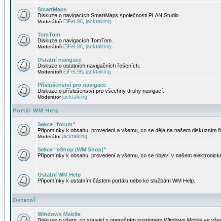
SmartMaps
Diskuze o navigacích SmartMaps společnosti PLAN Studio.
EiFeL96
jacktalking
Moderátoři
,
TomTom
Diskuze o navigacích TomTom.
EiFeL96
jacktalking
Moderátoři
,
Ostatní navigace
Diskuze o ostatních navigačních řešeních.
EiFeL96
jacktalking
Moderátoři
,
Příslušenství pro navigace
Diskuze o příslušenství pro všechny druhy navigací.
jacktalking
Moderátor
Portál WM Help
Sekce "forum"
Připomínky k obsahu, provedení a všemu, co se děje na našem diskuzním f
jacktalking
Moderátor
Sekce "eShop (WM Shop)"
Připomínky k obsahu, provedení a všemu, co se objeví v našem elektronic
Ostatní WM Help
Připomínky k ostatním částem portálu nebo ke službám WM Help.
Ostatní
Windows Mobile
Diskuze o všem, co souvisí s operačním systémem Windows Mobile ve všec