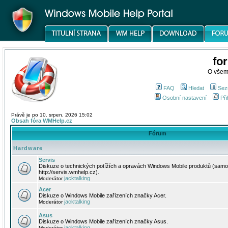
fo
O všem
FAQ
Hledat
Sez
Osobní nastavení
Při
Právě je po 10. srpen, 2026 15:02
Obsah fóra WMHelp.cz
Fórum
Hardware
Servis
Diskuze o technických potížích a opravách Windows Mobile produktů (samo
http://servis.wmhelp.cz).
jacktalking
Moderátor
Acer
Diskuze o Windows Mobile zařízeních značky Acer.
jacktalking
Moderátor
Asus
Diskuze o Windows Mobile zařízeních značky Asus.
jacktalking
Moderátor