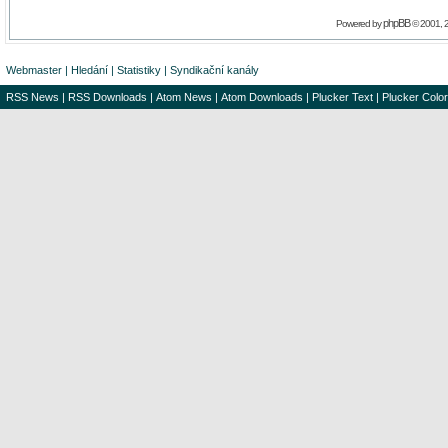
phpBB
Powered by
© 2001, 
Webmaster
|
Hledání
|
Statistiky
|
Syndikační kanály
RSS News
|
RSS Downloads
|
Atom News
|
Atom Downloads
|
Plucker Text
|
Plucker Color