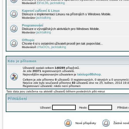
EiFeL96
jacktalking
Moderátoři
,
Kapesní zařízení & Linux
Diskuze o implementaci Linuxu na přístrojích s Windows Mobile.
jacktalking
Moderátor
Programování
Diskuze o vývojářských aktivitách pro Windows Mobile.
jacktalking
Moderátor
Offtopic
Chcete-li si s ostatními uživateli prostě jen tak popovídat...
cHaOOs
jacktalking
Moderátoři
,
Kdo je přítomen
Uživatelé zaslali celkem
148289
příspěvků.
Je zde
20371
registrovaných uživatelů.
taixiugo88shop
Nejnovějším registrovaným uživatelem je
.
Celkem je zde přítomno
0
uživatelů: 0 registrovaných, 0 skrytých a 0 anonymní
Nejvíce zde bylo současně přítomno
83
uživatelů dne ne 25. květen, 2014 19:4
Registrovaní uživatelé: nikdo není přítomen
Tato data jsou založena na aktivitě uživatelů během posledních pěti minut
Přihlášení
Uživatel:
Heslo:
Přihlásit m
Nové příspěvky
Žádné nové