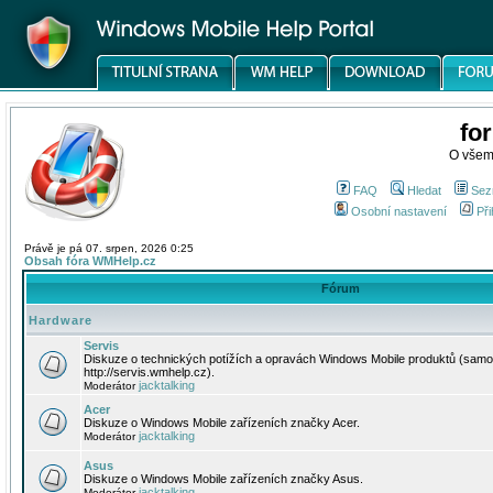
fo
O všem
FAQ
Hledat
Sez
Osobní nastavení
Při
Právě je pá 07. srpen, 2026 0:25
Obsah fóra WMHelp.cz
Fórum
Hardware
Servis
Diskuze o technických potížích a opravách Windows Mobile produktů (samo
http://servis.wmhelp.cz).
jacktalking
Moderátor
Acer
Diskuze o Windows Mobile zařízeních značky Acer.
jacktalking
Moderátor
Asus
Diskuze o Windows Mobile zařízeních značky Asus.
jacktalking
Moderátor