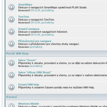
SmartMaps
Diskuze o navigacích SmartMaps společnosti PLAN Studio.
EiFeL96
jacktalking
Moderátoři
,
TomTom
Diskuze o navigacích TomTom.
EiFeL96
jacktalking
Moderátoři
,
Ostatní navigace
Diskuze o ostatních navigačních řešeních.
EiFeL96
jacktalking
Moderátoři
,
Příslušenství pro navigace
Diskuze o příslušenství pro všechny druhy navigací.
jacktalking
Moderátor
Portál WM Help
Sekce "forum"
Připomínky k obsahu, provedení a všemu, co se děje na našem diskuzním f
jacktalking
Moderátor
Sekce "eShop (WM Shop)"
Připomínky k obsahu, provedení a všemu, co se objeví v našem elektronic
Ostatní WM Help
Připomínky k ostatním částem portálu nebo ke službám WM Help.
Ostatní
Windows Mobile
Diskuze o všem, co souvisí s operačním systémem Windows Mobile ve všec