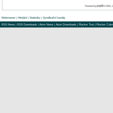
phpBB
Powered by
© 2001, 
Webmaster
|
Hledání
|
Statistiky
|
Syndikační kanály
RSS News
|
RSS Downloads
|
Atom News
|
Atom Downloads
|
Plucker Text
|
Plucker Color