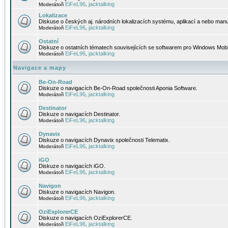
EiFeL96
jacktalking
Moderátoři
,
Lokalizace
Diskuse o českých aj. národních lokalizacích systému, aplikací a nebo manu
EiFeL96
jacktalking
Moderátoři
,
Ostatní
Diskuze o ostatních tématech souvisejících se softwarem pro Windows Mobi
EiFeL96
jacktalking
Moderátoři
,
Navigace a mapy
Be-On-Road
Diskuze o navigacích Be-On-Road společnosti Aponia Software.
EiFeL96
jacktalking
Moderátoři
,
Destinator
Diskuze o navigacích Destinator.
EiFeL96
jacktalking
Moderátoři
,
Dynavix
Diskuze o navigacích Dynavix společnosti Telematix.
EiFeL96
jacktalking
Moderátoři
,
iGO
Diskuze o navigacích iGO.
EiFeL96
jacktalking
Moderátoři
,
Navigon
Diskuze o navigacích Navigon.
EiFeL96
jacktalking
Moderátoři
,
OziExplorerCE
Diskuze o navigacích OziExplorerCE.
EiFeL96
jacktalking
Moderátoři
,