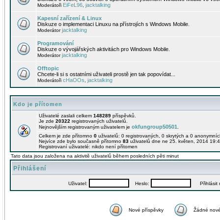
EiFeL96
jacktalking
Moderátoři
,
Kapesní zařízení & Linux
Diskuze o implementaci Linuxu na přístrojích s Windows Mobile.
jacktalking
Moderátor
Programování
Diskuze o vývojářských aktivitách pro Windows Mobile.
jacktalking
Moderátor
Offtopic
Chcete-li si s ostatními uživateli prostě jen tak popovídat...
cHaOOs
jacktalking
Moderátoři
,
Kdo je přítomen
Uživatelé zaslali celkem
148289
příspěvků.
Je zde
20322
registrovaných uživatelů.
okfungroup50501
Nejnovějším registrovaným uživatelem je
.
Celkem je zde přítomno
0
uživatelů: 0 registrovaných, 0 skrytých a 0 anonymní
Nejvíce zde bylo současně přítomno
83
uživatelů dne ne 25. květen, 2014 19:4
Registrovaní uživatelé: nikdo není přítomen
Tato data jsou založena na aktivitě uživatelů během posledních pěti minut
Přihlášení
Uživatel:
Heslo:
Přihlásit m
Nové příspěvky
Žádné nové