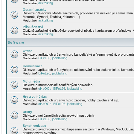
jacktalking
Moderátor
Ostatní značky
Diskuze o Windows Mobile zařízeních, pro které zde neexistuje samostatná 
Motorola, Symbol, Toshiba, Yakumo, ...).
jacktalking
Moderátor
Příslušenství
Obtížně zařaditelné příspěvky související nějak s hardwarem pro Windows M
jacktalking
Moderátor
Software
Office
Diskuze o aplikacích určených pro kancelářské a firemní využití, pro organiz
EiFeL96
jacktalking
Moderátoři
,
Komunikace
Diskuze o aplikacích určených pro telefonování nebo elektronickou komunika
EiFeL96
jacktalking
Moderátoři
,
Multimédia
Diskuze o multimediálně zaměřených aplikacích.
cHaOOs
EiFeL96
jacktalking
Moderátoři
,
,
Hry a volný čas
Diskuze o aplikacích určených pro zábavu, hobby, životní styl atp.
cHaOOs
EiFeL96
jacktalking
Moderátoři
,
,
Utility
Diskuze o nejrůznějších softwarových nástrojích.
EiFeL96
jacktalking
Moderátoři
,
Synchronizace
Diskuze o synchronizaci mezi kapesním zařízením a Windows, MacOS, Linux
desktopovými systémy.