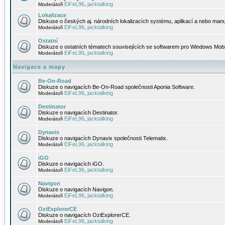
EiFeL96
jacktalking
Moderátoři
,
Lokalizace
Diskuse o českých aj. národních lokalizacích systému, aplikací a nebo manu
EiFeL96
jacktalking
Moderátoři
,
Ostatní
Diskuze o ostatních tématech souvisejících se softwarem pro Windows Mobi
EiFeL96
jacktalking
Moderátoři
,
Navigace a mapy
Be-On-Road
Diskuze o navigacích Be-On-Road společnosti Aponia Software.
EiFeL96
jacktalking
Moderátoři
,
Destinator
Diskuze o navigacích Destinator.
EiFeL96
jacktalking
Moderátoři
,
Dynavix
Diskuze o navigacích Dynavix společnosti Telematix.
EiFeL96
jacktalking
Moderátoři
,
iGO
Diskuze o navigacích iGO.
EiFeL96
jacktalking
Moderátoři
,
Navigon
Diskuze o navigacích Navigon.
EiFeL96
jacktalking
Moderátoři
,
OziExplorerCE
Diskuze o navigacích OziExplorerCE.
EiFeL96
jacktalking
Moderátoři
,