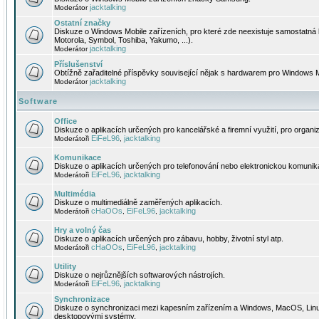
jacktalking
Moderátor
Ostatní značky
Diskuze o Windows Mobile zařízeních, pro které zde neexistuje samostatná 
Motorola, Symbol, Toshiba, Yakumo, ...).
jacktalking
Moderátor
Příslušenství
Obtížně zařaditelné příspěvky související nějak s hardwarem pro Windows M
jacktalking
Moderátor
Software
Office
Diskuze o aplikacích určených pro kancelářské a firemní využití, pro organiz
EiFeL96
jacktalking
Moderátoři
,
Komunikace
Diskuze o aplikacích určených pro telefonování nebo elektronickou komunika
EiFeL96
jacktalking
Moderátoři
,
Multimédia
Diskuze o multimediálně zaměřených aplikacích.
cHaOOs
EiFeL96
jacktalking
Moderátoři
,
,
Hry a volný čas
Diskuze o aplikacích určených pro zábavu, hobby, životní styl atp.
cHaOOs
EiFeL96
jacktalking
Moderátoři
,
,
Utility
Diskuze o nejrůznějších softwarových nástrojích.
EiFeL96
jacktalking
Moderátoři
,
Synchronizace
Diskuze o synchronizaci mezi kapesním zařízením a Windows, MacOS, Linux
desktopovými systémy.