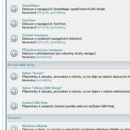
SmartMaps
Diskuze o navigacích SmartMaps společnosti PLAN Studio.
EiFeL96
jacktalking
Moderátoři
,
TomTom
Diskuze o navigacích TomTom.
EiFeL96
jacktalking
Moderátoři
,
Ostatní navigace
Diskuze o ostatních navigačních řešeních.
EiFeL96
jacktalking
Moderátoři
,
Příslušenství pro navigace
Diskuze o příslušenství pro všechny druhy navigací.
jacktalking
Moderátor
Portál WM Help
Sekce "forum"
Připomínky k obsahu, provedení a všemu, co se děje na našem diskuzním f
jacktalking
Moderátor
Sekce "eShop (WM Shop)"
Připomínky k obsahu, provedení a všemu, co se objeví v našem elektronic
Ostatní WM Help
Připomínky k ostatním částem portálu nebo ke službám WM Help.
Ostatní
Windows Mobile
Diskuze o všem, co souvisí s operačním systémem Windows Mobile ve všec