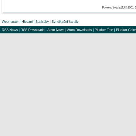
phpBB
Powered by
© 2001, 
Webmaster
|
Hledání
|
Statistiky
|
Syndikační kanály
RSS News
|
RSS Downloads
|
Atom News
|
Atom Downloads
|
Plucker Text
|
Plucker Color