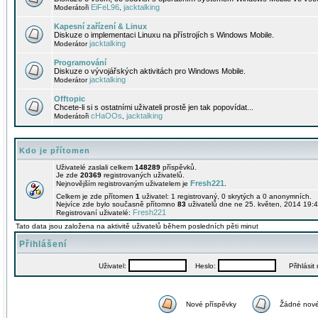
EiFeL96
jacktalking
Moderátoři
,
Kapesní zařízení & Linux
Diskuze o implementaci Linuxu na přístrojích s Windows Mobile.
jacktalking
Moderátor
Programování
Diskuze o vývojářských aktivitách pro Windows Mobile.
jacktalking
Moderátor
Offtopic
Chcete-li si s ostatními uživateli prostě jen tak popovídat...
cHaOOs
jacktalking
Moderátoři
,
Kdo je přítomen
Uživatelé zaslali celkem
148289
příspěvků.
Je zde
20369
registrovaných uživatelů.
Fresh221
Nejnovějším registrovaným uživatelem je
.
Celkem je zde přítomen
1
uživatel: 1 registrovaný, 0 skrytých a 0 anonymních.
Nejvíce zde bylo současně přítomno
83
uživatelů dne ne 25. květen, 2014 19:4
Fresh221
Registrovaní uživatelé:
Tato data jsou založena na aktivitě uživatelů během posledních pěti minut
Přihlášení
Uživatel:
Heslo:
Přihlásit m
Nové příspěvky
Žádné nové