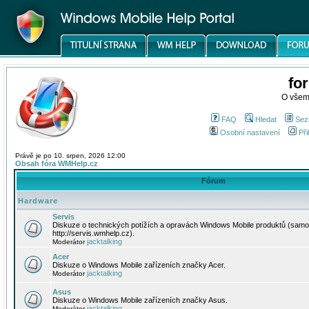
fo
O všem
FAQ
Hledat
Sez
Osobní nastavení
Při
Právě je po 10. srpen, 2026 12:00
Obsah fóra WMHelp.cz
Fórum
Hardware
Servis
Diskuze o technických potížích a opravách Windows Mobile produktů (samo
http://servis.wmhelp.cz).
jacktalking
Moderátor
Acer
Diskuze o Windows Mobile zařízeních značky Acer.
jacktalking
Moderátor
Asus
Diskuze o Windows Mobile zařízeních značky Asus.
jacktalking
Moderátor