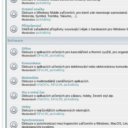
jacktalking
Moderátor
Ostatní značky
Diskuze o Windows Mobile zařízeních, pro které zde neexistuje samostatná 
Motorola, Symbol, Toshiba, Yakumo, ...).
jacktalking
Moderátor
Příslušenství
Obtížně zařaditelné příspěvky související nějak s hardwarem pro Windows M
jacktalking
Moderátor
Software
Office
Diskuze o aplikacích určených pro kancelářské a firemní využití, pro organiz
EiFeL96
jacktalking
Moderátoři
,
Komunikace
Diskuze o aplikacích určených pro telefonování nebo elektronickou komunika
EiFeL96
jacktalking
Moderátoři
,
Multimédia
Diskuze o multimediálně zaměřených aplikacích.
cHaOOs
EiFeL96
jacktalking
Moderátoři
,
,
Hry a volný čas
Diskuze o aplikacích určených pro zábavu, hobby, životní styl atp.
cHaOOs
EiFeL96
jacktalking
Moderátoři
,
,
Utility
Diskuze o nejrůznějších softwarových nástrojích.
EiFeL96
jacktalking
Moderátoři
,
Synchronizace
Diskuze o synchronizaci mezi kapesním zařízením a Windows, MacOS, Linux
desktopovými systémy.