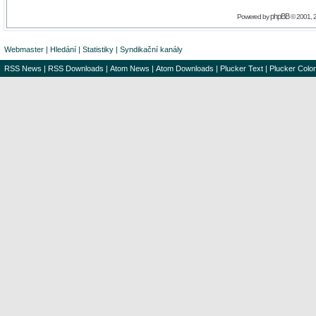
phpBB
Powered by
© 2001, 
Webmaster
|
Hledání
|
Statistiky
|
Syndikační kanály
RSS News
|
RSS Downloads
|
Atom News
|
Atom Downloads
|
Plucker Text
|
Plucker Color