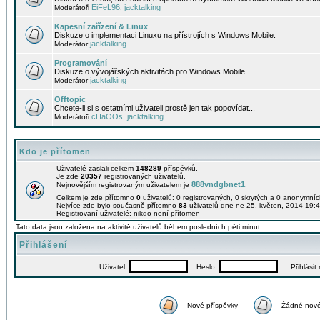
EiFeL96
jacktalking
Moderátoři
,
Kapesní zařízení & Linux
Diskuze o implementaci Linuxu na přístrojích s Windows Mobile.
jacktalking
Moderátor
Programování
Diskuze o vývojářských aktivitách pro Windows Mobile.
jacktalking
Moderátor
Offtopic
Chcete-li si s ostatními uživateli prostě jen tak popovídat...
cHaOOs
jacktalking
Moderátoři
,
Kdo je přítomen
Uživatelé zaslali celkem
148289
příspěvků.
Je zde
20357
registrovaných uživatelů.
888vndgbnet1
Nejnovějším registrovaným uživatelem je
.
Celkem je zde přítomno
0
uživatelů: 0 registrovaných, 0 skrytých a 0 anonymní
Nejvíce zde bylo současně přítomno
83
uživatelů dne ne 25. květen, 2014 19:4
Registrovaní uživatelé: nikdo není přítomen
Tato data jsou založena na aktivitě uživatelů během posledních pěti minut
Přihlášení
Uživatel:
Heslo:
Přihlásit m
Nové příspěvky
Žádné nové