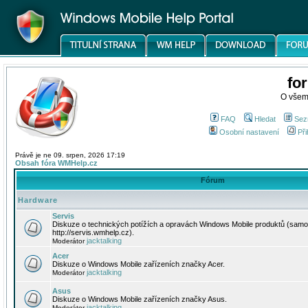
fo
O všem
FAQ
Hledat
Sez
Osobní nastavení
Při
Právě je ne 09. srpen, 2026 17:19
Obsah fóra WMHelp.cz
Fórum
Hardware
Servis
Diskuze o technických potížích a opravách Windows Mobile produktů (samo
http://servis.wmhelp.cz).
jacktalking
Moderátor
Acer
Diskuze o Windows Mobile zařízeních značky Acer.
jacktalking
Moderátor
Asus
Diskuze o Windows Mobile zařízeních značky Asus.
jacktalking
Moderátor