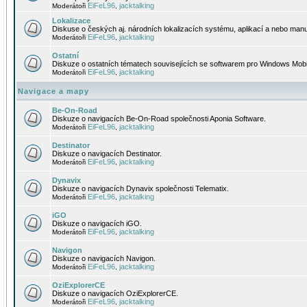
EiFeL96
jacktalking
Moderátoři
,
Lokalizace
Diskuse o českých aj. národních lokalizacích systému, aplikací a nebo manu
EiFeL96
jacktalking
Moderátoři
,
Ostatní
Diskuze o ostatních tématech souvisejících se softwarem pro Windows Mobi
EiFeL96
jacktalking
Moderátoři
,
Navigace a mapy
Be-On-Road
Diskuze o navigacích Be-On-Road společnosti Aponia Software.
EiFeL96
jacktalking
Moderátoři
,
Destinator
Diskuze o navigacích Destinator.
EiFeL96
jacktalking
Moderátoři
,
Dynavix
Diskuze o navigacích Dynavix společnosti Telematix.
EiFeL96
jacktalking
Moderátoři
,
iGO
Diskuze o navigacích iGO.
EiFeL96
jacktalking
Moderátoři
,
Navigon
Diskuze o navigacích Navigon.
EiFeL96
jacktalking
Moderátoři
,
OziExplorerCE
Diskuze o navigacích OziExplorerCE.
EiFeL96
jacktalking
Moderátoři
,