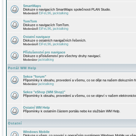
SmartMaps
Diskuze o navigacích SmartMaps společnosti PLAN Studio.
EiFeL96
jacktalking
Moderátoři
,
TomTom
Diskuze o navigacích TomTom.
EiFeL96
jacktalking
Moderátoři
,
Ostatní navigace
Diskuze o ostatních navigačních řešeních.
EiFeL96
jacktalking
Moderátoři
,
Příslušenství pro navigace
Diskuze o příslušenství pro všechny druhy navigací.
jacktalking
Moderátor
Portál WM Help
Sekce "forum"
Připomínky k obsahu, provedení a všemu, co se děje na našem diskuzním f
jacktalking
Moderátor
Sekce "eShop (WM Shop)"
Připomínky k obsahu, provedení a všemu, co se objeví v našem elektronic
Ostatní WM Help
Připomínky k ostatním částem portálu nebo ke službám WM Help.
Ostatní
Windows Mobile
Diskuze o všem, co souvisí s operačním systémem Windows Mobile ve všec