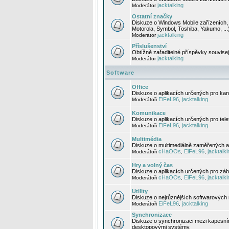
jacktalking
Moderátor
Ostatní značky
Diskuze o Windows Mobile zařízeních, 
Motorola, Symbol, Toshiba, Yakumo, ...
jacktalking
Moderátor
Příslušenství
Obtížně zařaditelné příspěvky souvise
jacktalking
Moderátor
Software
Office
Diskuze o aplikacích určených pro kanc
EiFeL96
jacktalking
Moderátoři
,
Komunikace
Diskuze o aplikacích určených pro tel
EiFeL96
jacktalking
Moderátoři
,
Multimédia
Diskuze o multimediálně zaměřených ap
cHaOOs
EiFeL96
jacktalki
Moderátoři
,
,
Hry a volný čas
Diskuze o aplikacích určených pro zába
cHaOOs
EiFeL96
jacktalki
Moderátoři
,
,
Utility
Diskuze o nejrůznějších softwarových n
EiFeL96
jacktalking
Moderátoři
,
Synchronizace
Diskuze o synchronizaci mezi kapesní
desktopovými systémy.