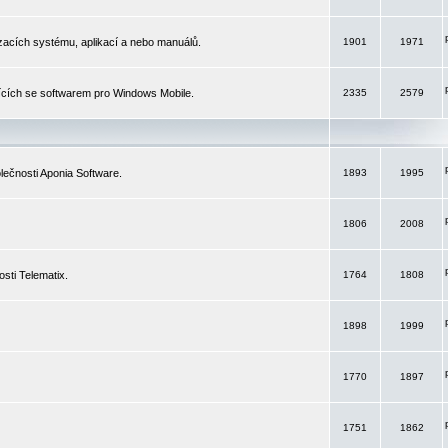
izacích systému, aplikací a nebo manuálů.
1901
1971
ících se softwarem pro Windows Mobile.
2335
2579
ečnosti Aponia Software.
1893
1995
1806
2008
sti Telematix.
1764
1808
1898
1999
1770
1897
1751
1862