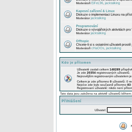
EiFeL96
jacktalking
Moderátoři
,
Kapesní zařízení & Linux
Diskuze o implementaci Linuxu na příst
jacktalking
Moderátor
Programování
Diskuze o vývojářských aktivitách pro
jacktalking
Moderátor
Offtopic
Chcete-li si s ostatními uživateli prostě
cHaOOs
jacktalking
Moderátoři
,
Kdo je přítomen
Uživatelé zaslali celkem
148289
příspěv
Je zde
20354
registrovaných uživatelů.
Nejnovějším registrovaným uživatelem j
Celkem je zde přítomno
0
uživatelů: 0 r
Nejvíce zde bylo současně přítomno
83
Registrovaní uživatelé: nikdo není příto
Tato data jsou založena na aktivitě uživatelů během 
Přihlášení
Uživatel: