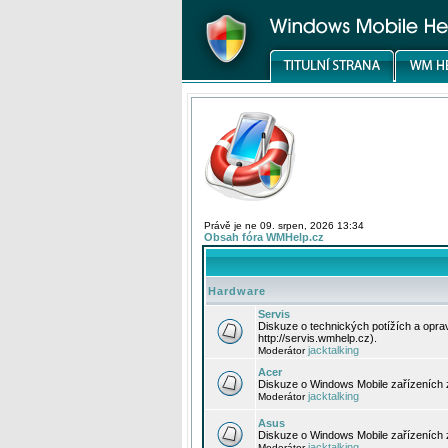
Právě je ne 09. srpen, 2026 13:34
Obsah fóra WMHelp.cz
Hardware
Servis
Diskuze o technických potížích a opr
http://servis.wmhelp.cz).
jacktalking
Moderátor
Acer
Diskuze o Windows Mobile zařízeních 
jacktalking
Moderátor
Asus
Diskuze o Windows Mobile zařízeních
jacktalking
Moderátor