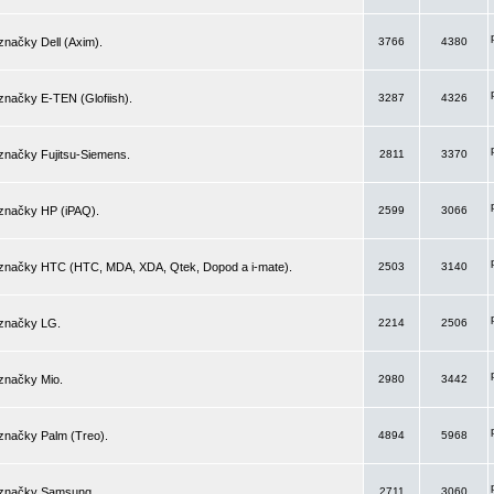
značky Dell (Axim).
3766
4380
značky E-TEN (Glofiish).
3287
4326
značky Fujitsu-Siemens.
2811
3370
 značky HP (iPAQ).
2599
3066
 značky HTC (HTC, MDA, XDA, Qtek, Dopod a i-mate).
2503
3140
 značky LG.
2214
2506
značky Mio.
2980
3442
značky Palm (Treo).
4894
5968
 značky Samsung.
2711
3060