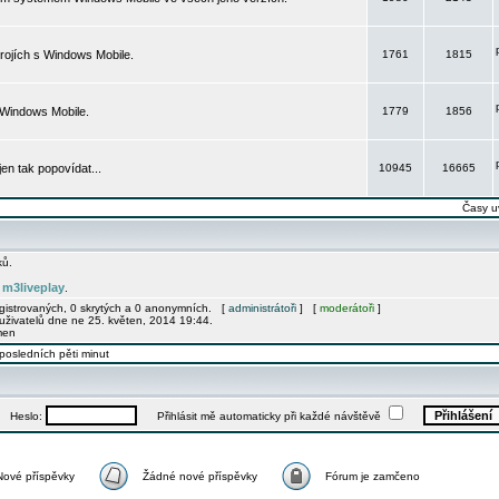
rojích s Windows Mobile.
1761
1815
 Windows Mobile.
1779
1856
 jen tak popovídat...
10945
16665
Časy u
ků.
m3liveplay
e
.
egistrovaných, 0 skrytých a 0 anonymních. [
administrátoři
] [
moderátoři
]
uživatelů dne ne 25. květen, 2014 19:44.
men
posledních pěti minut
Heslo:
Přihlásit mě automaticky při každé návštěvě
Nové příspěvky
Žádné nové příspěvky
Fórum je zamčeno