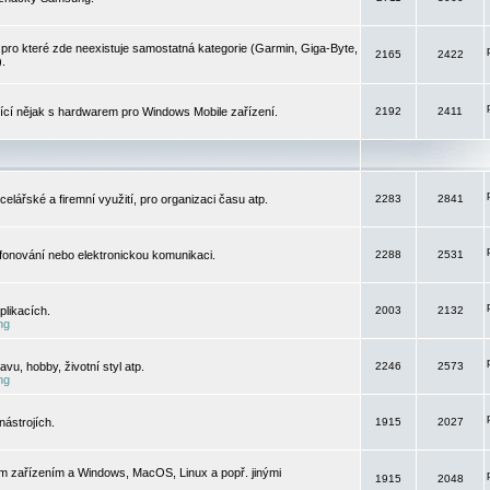
pro které zde neexistuje samostatná kategorie (Garmin, Giga-Byte,
2165
2422
).
jící nějak s hardwarem pro Windows Mobile zařízení.
2192
2411
elářské a firemní využití, pro organizaci času atp.
2283
2841
efonování nebo elektronickou komunikaci.
2288
2531
likacích.
2003
2132
ng
vu, hobby, životní styl atp.
2246
2573
ng
ástrojích.
1915
2027
m zařízením a Windows, MacOS, Linux a popř. jinými
1915
2048