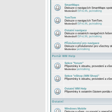
SmartMaps
Diskuze o navigacích SmartMaps spole
EiFeL96
jacktalking
Moderátoři
,
TomTom
Diskuze o navigacích TomTom.
EiFeL96
jacktalking
Moderátoři
,
Ostatní navigace
Diskuze o ostatních navigačních řešen
EiFeL96
jacktalking
Moderátoři
,
Příslušenství pro navigace
Diskuze o příslušenství pro všechny d
jacktalking
Moderátor
Portál WM Help
Sekce "forum"
Připomínky k obsahu, provedení a vše
jacktalking
Moderátor
Sekce "eShop (WM Shop)"
Připomínky k obsahu, provedení a vše
Ostatní WM Help
Připomínky k ostatním částem portálu
Ostatní
Windows Mobile
Diskuze o všem, co souvisí s operačn