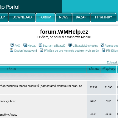
forum.WMHelp.cz
O všem, co souvisí s Windows Mobile
FAQ
Hledat
Seznam uživatelů
Uživatelské skupiny
Registrac
Osobní nastavení
Přihlásit se pro kontrolu soukromých zpráv
Přihlášen
Zobrazit
Fórum
Témata
Příspěvky
avách Windows Mobile produktů (samostatné webové rozhraní na
22932
31695
značky Acer.
6451
7831
 značky Asus.
4191
4818