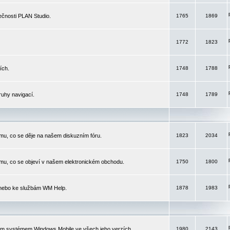
čnosti PLAN Studio.
1765
1869
1772
1823
ích.
1748
1788
ruhy navigací.
1748
1789
mu, co se děje na našem diskuzním fóru.
1823
2034
mu, co se objeví v našem elektronickém obchodu.
1750
1800
 nebo ke službám WM Help.
1878
1983
ím systémem Windows Mobile ve všech jeho verzích.
1980
2143