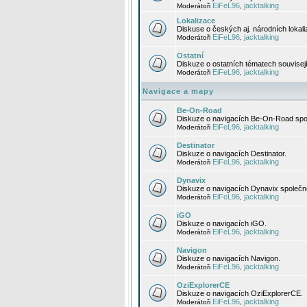
EiFeL96
jacktalking
Moderátoři
,
Lokalizace
Diskuse o českých aj. národních lokal
EiFeL96
jacktalking
Moderátoři
,
Ostatní
Diskuze o ostatních tématech souvisej
EiFeL96
jacktalking
Moderátoři
,
Navigace a mapy
Be-On-Road
Diskuze o navigacích Be-On-Road spol
EiFeL96
jacktalking
Moderátoři
,
Destinator
Diskuze o navigacích Destinator.
EiFeL96
jacktalking
Moderátoři
,
Dynavix
Diskuze o navigacích Dynavix společno
EiFeL96
jacktalking
Moderátoři
,
iGO
Diskuze o navigacích iGO.
EiFeL96
jacktalking
Moderátoři
,
Navigon
Diskuze o navigacích Navigon.
EiFeL96
jacktalking
Moderátoři
,
OziExplorerCE
Diskuze o navigacích OziExplorerCE.
EiFeL96
jacktalking
Moderátoři
,