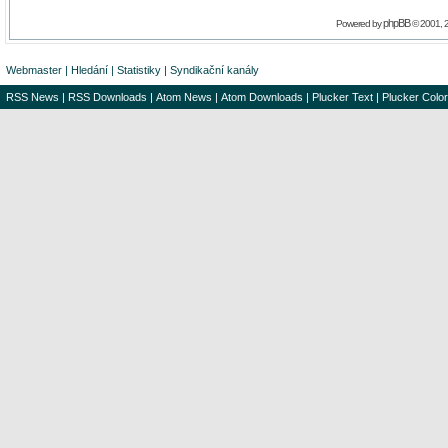
phpBB
Powered by
© 2001, 
Webmaster
|
Hledání
|
Statistiky
|
Syndikační kanály
RSS News
|
RSS Downloads
|
Atom News
|
Atom Downloads
|
Plucker Text
|
Plucker Color