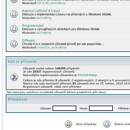
EiFeL96
jacktalking
Moderátoři
,
Kapesní zařízení & Linux
Diskuze o implementaci Linuxu na přístrojích s Windows Mobile.
jacktalking
Moderátor
Programování
Diskuze o vývojářských aktivitách pro Windows Mobile.
jacktalking
Moderátor
Offtopic
Chcete-li si s ostatními uživateli prostě jen tak popovídat...
cHaOOs
jacktalking
Moderátoři
,
Kdo je přítomen
Uživatelé zaslali celkem
148289
příspěvků.
Je zde
20337
registrovaných uživatelů.
hitclubviapp
Nejnovějším registrovaným uživatelem je
.
Celkem je zde přítomno
0
uživatelů: 0 registrovaných, 0 skrytých a 0 anonymní
Nejvíce zde bylo současně přítomno
83
uživatelů dne ne 25. květen, 2014 19:4
Registrovaní uživatelé: nikdo není přítomen
Tato data jsou založena na aktivitě uživatelů během posledních pěti minut
Přihlášení
Uživatel:
Heslo:
Přihlásit m
Nové příspěvky
Žádné nové