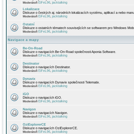
EiFeL96
jacktalking
Moderátoři
,
Lokalizace
Diskuse o českých aj. národních lokalizacích systému, aplikací a nebo manu
EiFeL96
jacktalking
Moderátoři
,
Ostatní
Diskuze o ostatních tématech souvisejících se softwarem pro Windows Mobi
EiFeL96
jacktalking
Moderátoři
,
Navigace a mapy
Be-On-Road
Diskuze o navigacích Be-On-Road společnosti Aponia Software.
EiFeL96
jacktalking
Moderátoři
,
Destinator
Diskuze o navigacích Destinator.
EiFeL96
jacktalking
Moderátoři
,
Dynavix
Diskuze o navigacích Dynavix společnosti Telematix.
EiFeL96
jacktalking
Moderátoři
,
iGO
Diskuze o navigacích iGO.
EiFeL96
jacktalking
Moderátoři
,
Navigon
Diskuze o navigacích Navigon.
EiFeL96
jacktalking
Moderátoři
,
OziExplorerCE
Diskuze o navigacích OziExplorerCE.
EiFeL96
jacktalking
Moderátoři
,