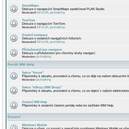
SmartMaps
Diskuze o navigacích SmartMaps společnosti PLAN Studio.
EiFeL96
jacktalking
Moderátoři
,
TomTom
Diskuze o navigacích TomTom.
EiFeL96
jacktalking
Moderátoři
,
Ostatní navigace
Diskuze o ostatních navigačních řešeních.
EiFeL96
jacktalking
Moderátoři
,
Příslušenství pro navigace
Diskuze o příslušenství pro všechny druhy navigací.
jacktalking
Moderátor
Portál WM Help
Sekce "forum"
Připomínky k obsahu, provedení a všemu, co se děje na našem diskuzním f
jacktalking
Moderátor
Sekce "eShop (WM Shop)"
Připomínky k obsahu, provedení a všemu, co se objeví v našem elektronic
Ostatní WM Help
Připomínky k ostatním částem portálu nebo ke službám WM Help.
Ostatní
Windows Mobile
Diskuze o všem, co souvisí s operačním systémem Windows Mobile ve všec