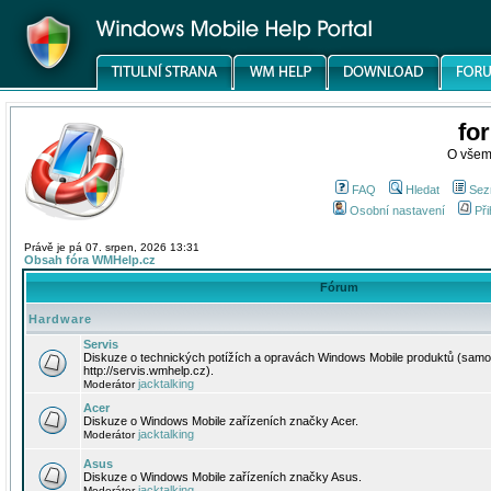
fo
O všem
FAQ
Hledat
Sez
Osobní nastavení
Při
Právě je pá 07. srpen, 2026 13:31
Obsah fóra WMHelp.cz
Fórum
Hardware
Servis
Diskuze o technických potížích a opravách Windows Mobile produktů (samo
http://servis.wmhelp.cz).
jacktalking
Moderátor
Acer
Diskuze o Windows Mobile zařízeních značky Acer.
jacktalking
Moderátor
Asus
Diskuze o Windows Mobile zařízeních značky Asus.
jacktalking
Moderátor