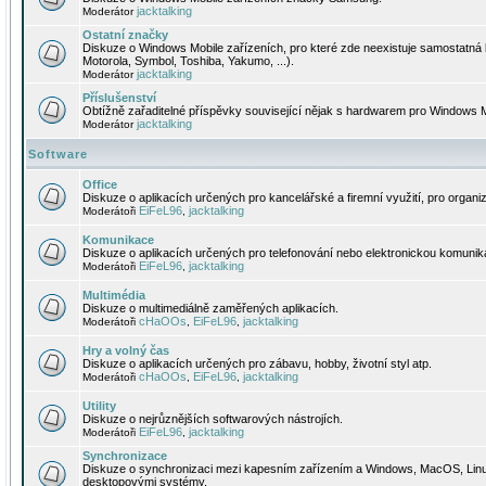
jacktalking
Moderátor
Ostatní značky
Diskuze o Windows Mobile zařízeních, pro které zde neexistuje samostatná 
Motorola, Symbol, Toshiba, Yakumo, ...).
jacktalking
Moderátor
Příslušenství
Obtížně zařaditelné příspěvky související nějak s hardwarem pro Windows M
jacktalking
Moderátor
Software
Office
Diskuze o aplikacích určených pro kancelářské a firemní využití, pro organiz
EiFeL96
jacktalking
Moderátoři
,
Komunikace
Diskuze o aplikacích určených pro telefonování nebo elektronickou komunika
EiFeL96
jacktalking
Moderátoři
,
Multimédia
Diskuze o multimediálně zaměřených aplikacích.
cHaOOs
EiFeL96
jacktalking
Moderátoři
,
,
Hry a volný čas
Diskuze o aplikacích určených pro zábavu, hobby, životní styl atp.
cHaOOs
EiFeL96
jacktalking
Moderátoři
,
,
Utility
Diskuze o nejrůznějších softwarových nástrojích.
EiFeL96
jacktalking
Moderátoři
,
Synchronizace
Diskuze o synchronizaci mezi kapesním zařízením a Windows, MacOS, Linux
desktopovými systémy.