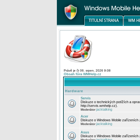
Právě je čt 06. srpen, 2026 9:08
Obsah fóra WMHelp.cz
Hardware
Servis
Diskuze o technických potížích a opr
http://servis.wmhelp.cz).
jacktalking
Moderátor
Acer
Diskuze o Windows Mobile zařízeních 
jacktalking
Moderátor
Asus
Diskuze o Windows Mobile zařízeních
jacktalking
Moderátor