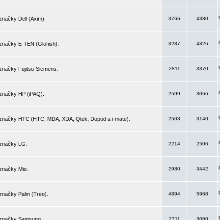
značky Dell (Axim).
3766
4380
značky E-TEN (Glofiish).
3287
4326
značky Fujitsu-Siemens.
2811
3370
 značky HP (iPAQ).
2599
3066
 značky HTC (HTC, MDA, XDA, Qtek, Dopod a i-mate).
2503
3140
 značky LG.
2214
2506
značky Mio.
2980
3442
značky Palm (Treo).
4894
5968
 značky Samsung.
2711
3060