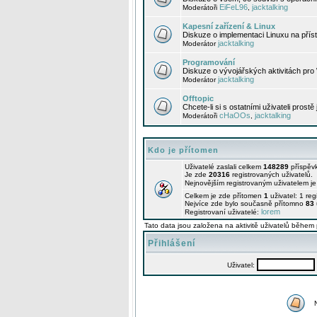
EiFeL96
jacktalking
Moderátoři
,
Kapesní zařízení & Linux
Diskuze o implementaci Linuxu na příst
jacktalking
Moderátor
Programování
Diskuze o vývojářských aktivitách pro
jacktalking
Moderátor
Offtopic
Chcete-li si s ostatními uživateli prostě
cHaOOs
jacktalking
Moderátoři
,
Kdo je přítomen
Uživatelé zaslali celkem
148289
příspěv
Je zde
20316
registrovaných uživatelů.
Nejnovějším registrovaným uživatelem j
Celkem je zde přítomen
1
uživatel: 1 re
Nejvíce zde bylo současně přítomno
83
lorem
Registrovaní uživatelé:
Tato data jsou založena na aktivitě uživatelů během 
Přihlášení
Uživatel: