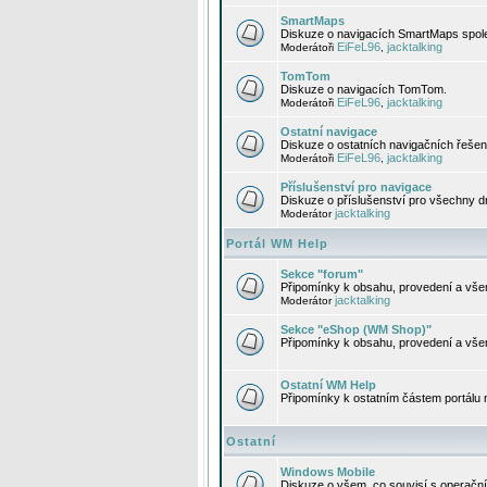
SmartMaps
Diskuze o navigacích SmartMaps spole
EiFeL96
jacktalking
Moderátoři
,
TomTom
Diskuze o navigacích TomTom.
EiFeL96
jacktalking
Moderátoři
,
Ostatní navigace
Diskuze o ostatních navigačních řešen
EiFeL96
jacktalking
Moderátoři
,
Příslušenství pro navigace
Diskuze o příslušenství pro všechny d
jacktalking
Moderátor
Portál WM Help
Sekce "forum"
Připomínky k obsahu, provedení a vše
jacktalking
Moderátor
Sekce "eShop (WM Shop)"
Připomínky k obsahu, provedení a vše
Ostatní WM Help
Připomínky k ostatním částem portálu
Ostatní
Windows Mobile
Diskuze o všem, co souvisí s operačn