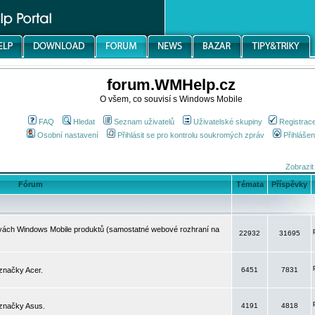
forum.WMHelp.cz
O všem, co souvisí s Windows Mobile
FAQ
Hledat
Seznam uživatelů
Uživatelské skupiny
Registrac
Osobní nastavení
Přihlásit se pro kontrolu soukromých zpráv
Přihlášen
Zobrazit
Fórum
Témata
Příspěvky
avách Windows Mobile produktů (samostatné webové rozhraní na
22932
31695
značky Acer.
6451
7831
 značky Asus.
4191
4818