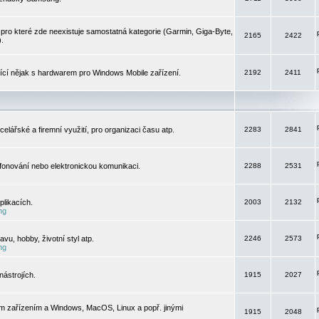
pro které zde neexistuje samostatná kategorie (Garmin, Giga-Byte,
2165
2422
).
jící nějak s hardwarem pro Windows Mobile zařízení.
2192
2411
elářské a firemní využití, pro organizaci času atp.
2283
2841
efonování nebo elektronickou komunikaci.
2288
2531
likacích.
2003
2132
ng
vu, hobby, životní styl atp.
2246
2573
ng
ástrojích.
1915
2027
m zařízením a Windows, MacOS, Linux a popř. jinými
1915
2048