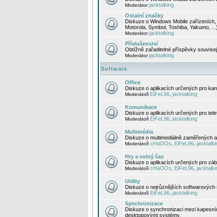
jacktalking
Moderátor
Ostatní značky
Diskuze o Windows Mobile zařízeních, 
Motorola, Symbol, Toshiba, Yakumo, ...
jacktalking
Moderátor
Příslušenství
Obtížně zařaditelné příspěvky souvise
jacktalking
Moderátor
Software
Office
Diskuze o aplikacích určených pro kanc
EiFeL96
jacktalking
Moderátoři
,
Komunikace
Diskuze o aplikacích určených pro tel
EiFeL96
jacktalking
Moderátoři
,
Multimédia
Diskuze o multimediálně zaměřených ap
cHaOOs
EiFeL96
jacktalki
Moderátoři
,
,
Hry a volný čas
Diskuze o aplikacích určených pro zába
cHaOOs
EiFeL96
jacktalki
Moderátoři
,
,
Utility
Diskuze o nejrůznějších softwarových n
EiFeL96
jacktalking
Moderátoři
,
Synchronizace
Diskuze o synchronizaci mezi kapesní
desktopovými systémy.