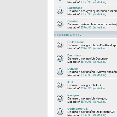
EiFeL96
jacktalking
Moderátoři
,
Lokalizace
Diskuse o českých aj. národních lokal
EiFeL96
jacktalking
Moderátoři
,
Ostatní
Diskuze o ostatních tématech souvisej
EiFeL96
jacktalking
Moderátoři
,
Navigace a mapy
Be-On-Road
Diskuze o navigacích Be-On-Road spol
EiFeL96
jacktalking
Moderátoři
,
Destinator
Diskuze o navigacích Destinator.
EiFeL96
jacktalking
Moderátoři
,
Dynavix
Diskuze o navigacích Dynavix společno
EiFeL96
jacktalking
Moderátoři
,
iGO
Diskuze o navigacích iGO.
EiFeL96
jacktalking
Moderátoři
,
Navigon
Diskuze o navigacích Navigon.
EiFeL96
jacktalking
Moderátoři
,
OziExplorerCE
Diskuze o navigacích OziExplorerCE.
EiFeL96
jacktalking
Moderátoři
,