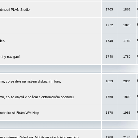
čnosti PLAN Studio.
1765
1869
1772
1823
ích.
1748
1788
ruhy navigací.
1748
1789
mu, co se děje na našem diskuzním fóru.
1823
2034
mu, co se objeví v našem elektronickém obchodu.
1750
1800
 nebo ke službám WM Help.
1878
1983
ím systémem Windows Mobile ve všech jeho verzích.
1980
2143