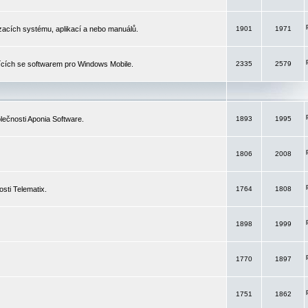
izacích systému, aplikací a nebo manuálů.
1901
1971
ících se softwarem pro Windows Mobile.
2335
2579
ečnosti Aponia Software.
1893
1995
1806
2008
sti Telematix.
1764
1808
1898
1999
1770
1897
1751
1862