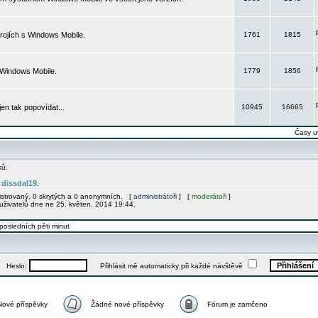
rojích s Windows Mobile.
1761
1815
 Windows Mobile.
1779
1856
 jen tak popovídat...
10945
16665
Časy u
ků.
dissdal19
e
.
gistrovaný, 0 skrytých a 0 anonymních. [
administrátoři
] [
moderátoři
]
uživatelů dne ne 25. květen, 2014 19:44.
posledních pěti minut
Heslo:
Přihlásit mě automaticky při každé návštěvě
Nové příspěvky
Žádné nové příspěvky
Fórum je zamčeno