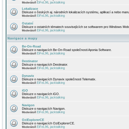
EiFeL96
jacktalking
Moderátoři
,
Lokalizace
Diskuse o českých aj. národních lokalizacích systému, aplikací a nebo manu
EiFeL96
jacktalking
Moderátoři
,
Ostatní
Diskuze o ostatních tématech souvisejících se softwarem pro Windows Mobi
EiFeL96
jacktalking
Moderátoři
,
Navigace a mapy
Be-On-Road
Diskuze o navigacích Be-On-Road společnosti Aponia Software.
EiFeL96
jacktalking
Moderátoři
,
Destinator
Diskuze o navigacích Destinator.
EiFeL96
jacktalking
Moderátoři
,
Dynavix
Diskuze o navigacích Dynavix společnosti Telematix.
EiFeL96
jacktalking
Moderátoři
,
iGO
Diskuze o navigacích iGO.
EiFeL96
jacktalking
Moderátoři
,
Navigon
Diskuze o navigacích Navigon.
EiFeL96
jacktalking
Moderátoři
,
OziExplorerCE
Diskuze o navigacích OziExplorerCE.
EiFeL96
jacktalking
Moderátoři
,