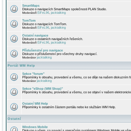
SmartMaps
Diskuze o navigacích SmartMaps společnosti PLAN Studio.
EiFeL96
jacktalking
Moderátoři
,
TomTom
Diskuze o navigacích TomTom.
EiFeL96
jacktalking
Moderátoři
,
Ostatní navigace
Diskuze o ostatních navigačních řešeních.
EiFeL96
jacktalking
Moderátoři
,
Příslušenství pro navigace
Diskuze o příslušenství pro všechny druhy navigací.
jacktalking
Moderátor
Portál WM Help
Sekce "forum"
Připomínky k obsahu, provedení a všemu, co se děje na našem diskuzním f
jacktalking
Moderátor
Sekce "eShop (WM Shop)"
Připomínky k obsahu, provedení a všemu, co se objeví v našem elektronic
Ostatní WM Help
Připomínky k ostatním částem portálu nebo ke službám WM Help.
Ostatní
Windows Mobile
Diskuze o všem, co souvisí s operačním systémem Windows Mobile ve všec