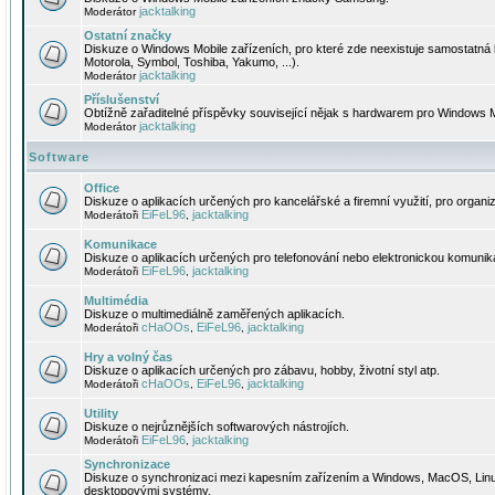
jacktalking
Moderátor
Ostatní značky
Diskuze o Windows Mobile zařízeních, pro které zde neexistuje samostatná 
Motorola, Symbol, Toshiba, Yakumo, ...).
jacktalking
Moderátor
Příslušenství
Obtížně zařaditelné příspěvky související nějak s hardwarem pro Windows M
jacktalking
Moderátor
Software
Office
Diskuze o aplikacích určených pro kancelářské a firemní využití, pro organiz
EiFeL96
jacktalking
Moderátoři
,
Komunikace
Diskuze o aplikacích určených pro telefonování nebo elektronickou komunika
EiFeL96
jacktalking
Moderátoři
,
Multimédia
Diskuze o multimediálně zaměřených aplikacích.
cHaOOs
EiFeL96
jacktalking
Moderátoři
,
,
Hry a volný čas
Diskuze o aplikacích určených pro zábavu, hobby, životní styl atp.
cHaOOs
EiFeL96
jacktalking
Moderátoři
,
,
Utility
Diskuze o nejrůznějších softwarových nástrojích.
EiFeL96
jacktalking
Moderátoři
,
Synchronizace
Diskuze o synchronizaci mezi kapesním zařízením a Windows, MacOS, Linux
desktopovými systémy.