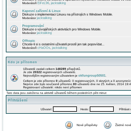
EiFeL96
jacktalking
Moderátoři
,
Kapesní zařízení & Linux
Diskuze o implementaci Linuxu na přístrojích s Windows Mobile.
jacktalking
Moderátor
Programování
Diskuze o vývojářských aktivitách pro Windows Mobile.
jacktalking
Moderátor
Offtopic
Chcete-li si s ostatními uživateli prostě jen tak popovídat...
cHaOOs
jacktalking
Moderátoři
,
Kdo je přítomen
Uživatelé zaslali celkem
148289
příspěvků.
Je zde
20322
registrovaných uživatelů.
okfungroup50501
Nejnovějším registrovaným uživatelem je
.
Celkem je zde přítomno
0
uživatelů: 0 registrovaných, 0 skrytých a 0 anonymní
Nejvíce zde bylo současně přítomno
83
uživatelů dne ne 25. květen, 2014 19:4
Registrovaní uživatelé: nikdo není přítomen
Tato data jsou založena na aktivitě uživatelů během posledních pěti minut
Přihlášení
Uživatel:
Heslo:
Přihlásit m
Nové příspěvky
Žádné nové