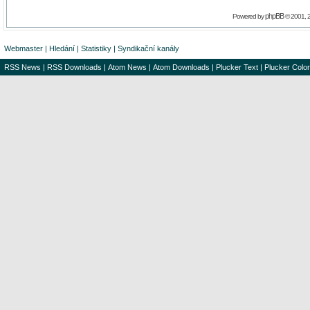
phpBB
Powered by
© 2001, 
Webmaster
|
Hledání
|
Statistiky
|
Syndikační kanály
RSS News
|
RSS Downloads
|
Atom News
|
Atom Downloads
|
Plucker Text
|
Plucker Color