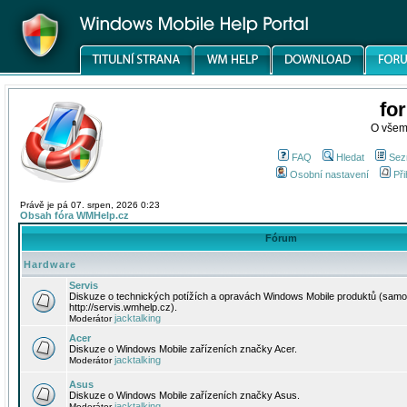
fo
O všem
FAQ
Hledat
Sez
Osobní nastavení
Při
Právě je pá 07. srpen, 2026 0:23
Obsah fóra WMHelp.cz
Fórum
Hardware
Servis
Diskuze o technických potížích a opravách Windows Mobile produktů (samo
http://servis.wmhelp.cz).
jacktalking
Moderátor
Acer
Diskuze o Windows Mobile zařízeních značky Acer.
jacktalking
Moderátor
Asus
Diskuze o Windows Mobile zařízeních značky Asus.
jacktalking
Moderátor