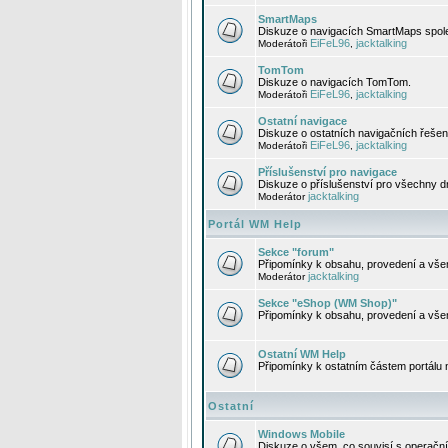
SmartMaps
Diskuze o navigacích SmartMaps spole
EiFeL96
jacktalking
Moderátoři
,
TomTom
Diskuze o navigacích TomTom.
EiFeL96
jacktalking
Moderátoři
,
Ostatní navigace
Diskuze o ostatních navigačních řešen
EiFeL96
jacktalking
Moderátoři
,
Příslušenství pro navigace
Diskuze o příslušenství pro všechny d
jacktalking
Moderátor
Portál WM Help
Sekce "forum"
Připomínky k obsahu, provedení a vše
jacktalking
Moderátor
Sekce "eShop (WM Shop)"
Připomínky k obsahu, provedení a vše
Ostatní WM Help
Připomínky k ostatním částem portálu
Ostatní
Windows Mobile
Diskuze o všem, co souvisí s operačn