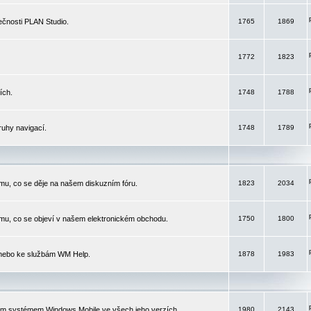
čnosti PLAN Studio.
1765
1869
1772
1823
ích.
1748
1788
ruhy navigací.
1748
1789
mu, co se děje na našem diskuzním fóru.
1823
2034
mu, co se objeví v našem elektronickém obchodu.
1750
1800
 nebo ke službám WM Help.
1878
1983
ím systémem Windows Mobile ve všech jeho verzích.
1980
2143