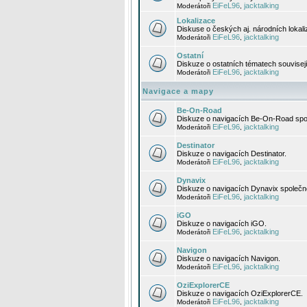
EiFeL96
jacktalking
Moderátoři
,
Lokalizace
Diskuse o českých aj. národních lokal
EiFeL96
jacktalking
Moderátoři
,
Ostatní
Diskuze o ostatních tématech souvisej
EiFeL96
jacktalking
Moderátoři
,
Navigace a mapy
Be-On-Road
Diskuze o navigacích Be-On-Road spol
EiFeL96
jacktalking
Moderátoři
,
Destinator
Diskuze o navigacích Destinator.
EiFeL96
jacktalking
Moderátoři
,
Dynavix
Diskuze o navigacích Dynavix společno
EiFeL96
jacktalking
Moderátoři
,
iGO
Diskuze o navigacích iGO.
EiFeL96
jacktalking
Moderátoři
,
Navigon
Diskuze o navigacích Navigon.
EiFeL96
jacktalking
Moderátoři
,
OziExplorerCE
Diskuze o navigacích OziExplorerCE.
EiFeL96
jacktalking
Moderátoři
,