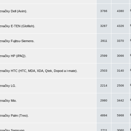
značky Dell (Axim).
3766
4380
značky E-TEN (Glofiish).
3287
4326
značky Fujitsu-Siemens.
2811
3370
 značky HP (iPAQ).
2599
3066
 značky HTC (HTC, MDA, XDA, Qtek, Dopod a i-mate).
2503
3140
 značky LG.
2214
2506
značky Mio.
2980
3442
značky Palm (Treo).
4894
5968
 značky Samsung.
2711
3060