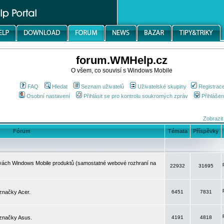
forum.WMHelp.cz
O všem, co souvisí s Windows Mobile
FAQ
Hledat
Seznam uživatelů
Uživatelské skupiny
Registrac
Osobní nastavení
Přihlásit se pro kontrolu soukromých zpráv
Přihlášen
Zobrazit
Fórum
Témata
Příspěvky
avách Windows Mobile produktů (samostatné webové rozhraní na
22932
31695
značky Acer.
6451
7831
 značky Asus.
4191
4818