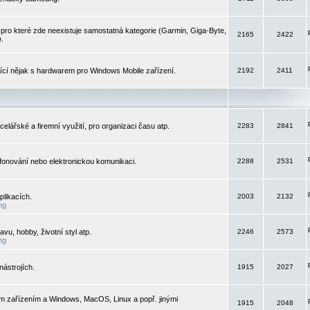
pro které zde neexistuje samostatná kategorie (Garmin, Giga-Byte,
2165
2422
).
jící nějak s hardwarem pro Windows Mobile zařízení.
2192
2411
elářské a firemní využití, pro organizaci času atp.
2283
2841
efonování nebo elektronickou komunikaci.
2288
2531
likacích.
2003
2132
ng
vu, hobby, životní styl atp.
2246
2573
ng
ástrojích.
1915
2027
m zařízením a Windows, MacOS, Linux a popř. jinými
1915
2048