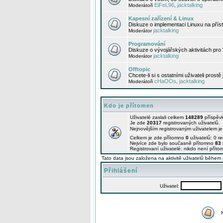
EiFeL96
jacktalking
Moderátoři
,
Kapesní zařízení & Linux
Diskuze o implementaci Linuxu na příst
jacktalking
Moderátor
Programování
Diskuze o vývojářských aktivitách pro
jacktalking
Moderátor
Offtopic
Chcete-li si s ostatními uživateli prostě
cHaOOs
jacktalking
Moderátoři
,
Kdo je přítomen
Uživatelé zaslali celkem
148289
příspěv
Je zde
20317
registrovaných uživatelů.
Nejnovějším registrovaným uživatelem j
Celkem je zde přítomno
0
uživatelů: 0 r
Nejvíce zde bylo současně přítomno
83
Registrovaní uživatelé: nikdo není příto
Tato data jsou založena na aktivitě uživatelů během 
Přihlášení
Uživatel: