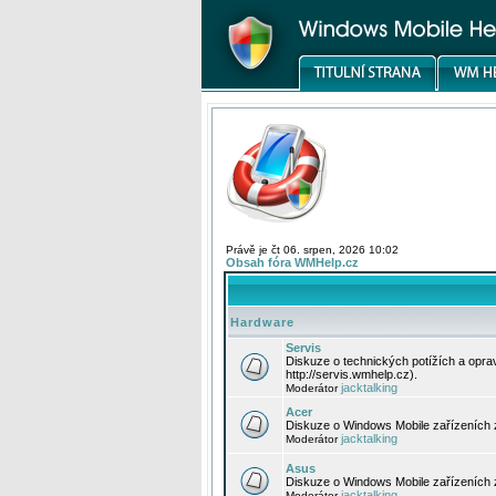
Právě je čt 06. srpen, 2026 10:02
Obsah fóra WMHelp.cz
Hardware
Servis
Diskuze o technických potížích a opr
http://servis.wmhelp.cz).
jacktalking
Moderátor
Acer
Diskuze o Windows Mobile zařízeních 
jacktalking
Moderátor
Asus
Diskuze o Windows Mobile zařízeních
jacktalking
Moderátor