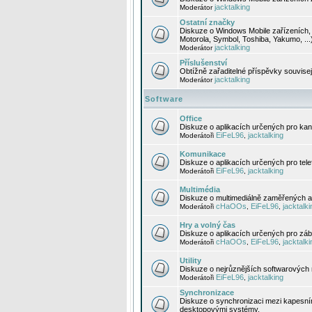
jacktalking
Moderátor
Ostatní značky
Diskuze o Windows Mobile zařízeních, 
Motorola, Symbol, Toshiba, Yakumo, ...
jacktalking
Moderátor
Příslušenství
Obtížně zařaditelné příspěvky souvise
jacktalking
Moderátor
Software
Office
Diskuze o aplikacích určených pro kanc
EiFeL96
jacktalking
Moderátoři
,
Komunikace
Diskuze o aplikacích určených pro tel
EiFeL96
jacktalking
Moderátoři
,
Multimédia
Diskuze o multimediálně zaměřených ap
cHaOOs
EiFeL96
jacktalki
Moderátoři
,
,
Hry a volný čas
Diskuze o aplikacích určených pro zába
cHaOOs
EiFeL96
jacktalki
Moderátoři
,
,
Utility
Diskuze o nejrůznějších softwarových n
EiFeL96
jacktalking
Moderátoři
,
Synchronizace
Diskuze o synchronizaci mezi kapesní
desktopovými systémy.