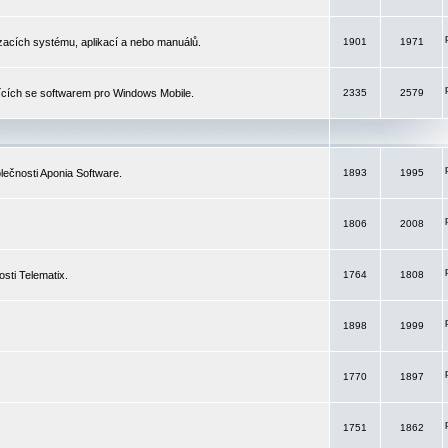
izacích systému, aplikací a nebo manuálů.
1901
1971
ících se softwarem pro Windows Mobile.
2335
2579
ečnosti Aponia Software.
1893
1995
1806
2008
sti Telematix.
1764
1808
1898
1999
1770
1897
1751
1862