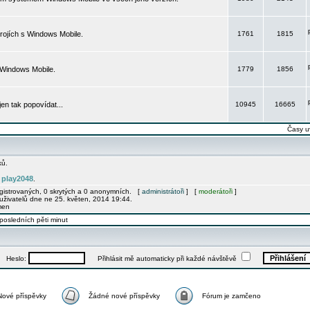
rojích s Windows Mobile.
1761
1815
 Windows Mobile.
1779
1856
 jen tak popovídat...
10945
16665
Časy u
ků.
play2048
e
.
egistrovaných, 0 skrytých a 0 anonymních. [
administrátoři
] [
moderátoři
]
uživatelů dne ne 25. květen, 2014 19:44.
men
posledních pěti minut
Heslo:
Přihlásit mě automaticky při každé návštěvě
Nové příspěvky
Žádné nové příspěvky
Fórum je zamčeno