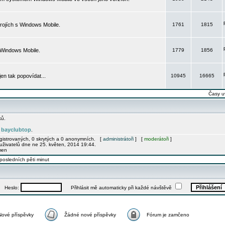
rojích s Windows Mobile.
1761
1815
 Windows Mobile.
1779
1856
 jen tak popovídat...
10945
16665
Časy u
ků.
bayclubtop
e
.
egistrovaných, 0 skrytých a 0 anonymních. [
administrátoři
] [
moderátoři
]
uživatelů dne ne 25. květen, 2014 19:44.
men
posledních pěti minut
Heslo:
Přihlásit mě automaticky při každé návštěvě
Nové příspěvky
Žádné nové příspěvky
Fórum je zamčeno