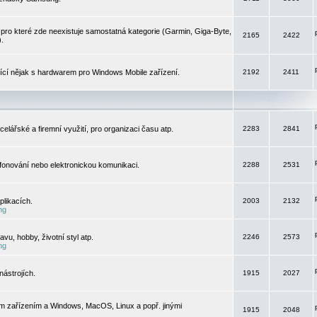
pro které zde neexistuje samostatná kategorie (Garmin, Giga-Byte,
2165
2422
).
jící nějak s hardwarem pro Windows Mobile zařízení.
2192
2411
elářské a firemní využití, pro organizaci času atp.
2283
2841
efonování nebo elektronickou komunikaci.
2288
2531
likacích.
2003
2132
ng
vu, hobby, životní styl atp.
2246
2573
ng
ástrojích.
1915
2027
m zařízením a Windows, MacOS, Linux a popř. jinými
1915
2048