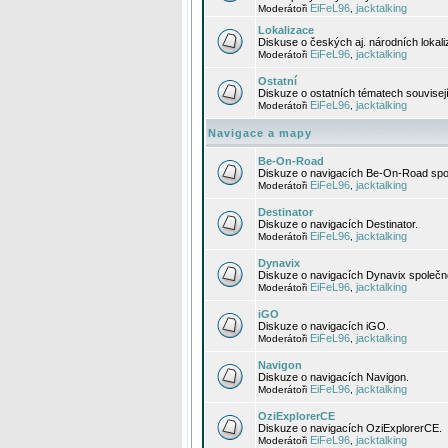
EiFeL96
jacktalking
Moderátoři
,
Lokalizace
Diskuse o českých aj. národních lokal
EiFeL96
jacktalking
Moderátoři
,
Ostatní
Diskuze o ostatních tématech souvisej
EiFeL96
jacktalking
Moderátoři
,
Navigace a mapy
Be-On-Road
Diskuze o navigacích Be-On-Road spol
EiFeL96
jacktalking
Moderátoři
,
Destinator
Diskuze o navigacích Destinator.
EiFeL96
jacktalking
Moderátoři
,
Dynavix
Diskuze o navigacích Dynavix společno
EiFeL96
jacktalking
Moderátoři
,
iGO
Diskuze o navigacích iGO.
EiFeL96
jacktalking
Moderátoři
,
Navigon
Diskuze o navigacích Navigon.
EiFeL96
jacktalking
Moderátoři
,
OziExplorerCE
Diskuze o navigacích OziExplorerCE.
EiFeL96
jacktalking
Moderátoři
,