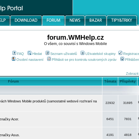
forum.WMHelp.cz
O všem, co souvisí s Windows Mobile
FAQ
Hledat
Seznam uživatelů
Uživatelské skupiny
Registrac
Osobní nastavení
Přihlásit se pro kontrolu soukromých zpráv
Přihlášen
Zobrazit
Fórum
Témata
Příspěvky
avách Windows Mobile produktů (samostatné webové rozhraní na
22932
31695
značky Acer.
6451
7831
 značky Asus.
4191
4818