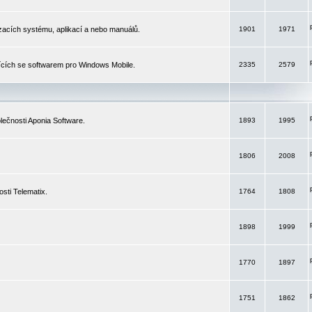
izacích systému, aplikací a nebo manuálů.
1901
1971
ících se softwarem pro Windows Mobile.
2335
2579
ečnosti Aponia Software.
1893
1995
1806
2008
sti Telematix.
1764
1808
1898
1999
1770
1897
1751
1862