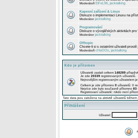
EiFeL96
jacktalking
Moderátoři
,
Kapesní zařízení & Linux
Diskuze o implementaci Linuxu na příst
jacktalking
Moderátor
Programování
Diskuze o vývojářských aktivitách pro
jacktalking
Moderátor
Offtopic
Chcete-li si s ostatními uživateli prostě
cHaOOs
jacktalking
Moderátoři
,
Kdo je přítomen
Uživatelé zaslali celkem
148289
příspěv
Je zde
20339
registrovaných uživatelů.
Nejnovějším registrovaným uživatelem j
Celkem je zde přítomno
0
uživatelů: 0 r
Nejvíce zde bylo současně přítomno
83
Registrovaní uživatelé: nikdo není příto
Tato data jsou založena na aktivitě uživatelů během 
Přihlášení
Uživatel: