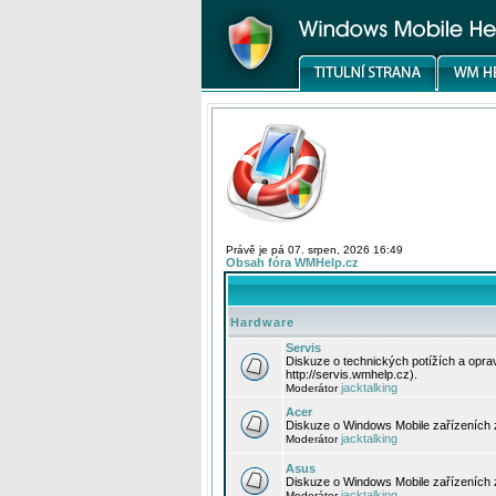
Právě je pá 07. srpen, 2026 16:49
Obsah fóra WMHelp.cz
Hardware
Servis
Diskuze o technických potížích a opr
http://servis.wmhelp.cz).
jacktalking
Moderátor
Acer
Diskuze o Windows Mobile zařízeních 
jacktalking
Moderátor
Asus
Diskuze o Windows Mobile zařízeních
jacktalking
Moderátor