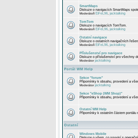
SmartMaps
Diskuze o navigacích SmartMaps spole
EiFeL96
jacktalking
Moderátoři
,
TomTom
Diskuze o navigacích TomTom.
EiFeL96
jacktalking
Moderátoři
,
Ostatní navigace
Diskuze o ostatních navigačních řešen
EiFeL96
jacktalking
Moderátoři
,
Příslušenství pro navigace
Diskuze o příslušenství pro všechny d
jacktalking
Moderátor
Portál WM Help
Sekce "forum"
Připomínky k obsahu, provedení a vše
jacktalking
Moderátor
Sekce "eShop (WM Shop)"
Připomínky k obsahu, provedení a vše
Ostatní WM Help
Připomínky k ostatním částem portálu
Ostatní
Windows Mobile
Diskuze o všem, co souvisí s operačn