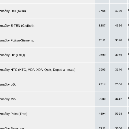
značky Dell (Axim).
3766
4380
značky E-TEN (Glofiish).
3287
4326
značky Fujitsu-Siemens.
2811
3370
 značky HP (iPAQ).
2599
3066
 značky HTC (HTC, MDA, XDA, Qtek, Dopod a i-mate).
2503
3140
 značky LG.
2214
2506
značky Mio.
2980
3442
značky Palm (Treo).
4894
5968
 značky Samsung.
2711
3060