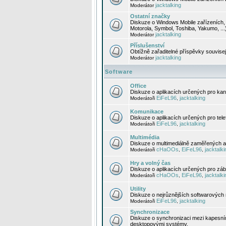
jacktalking
Moderátor
Ostatní značky
Diskuze o Windows Mobile zařízeních, 
Motorola, Symbol, Toshiba, Yakumo, ...
jacktalking
Moderátor
Příslušenství
Obtížně zařaditelné příspěvky souvise
jacktalking
Moderátor
Software
Office
Diskuze o aplikacích určených pro kanc
EiFeL96
jacktalking
Moderátoři
,
Komunikace
Diskuze o aplikacích určených pro tel
EiFeL96
jacktalking
Moderátoři
,
Multimédia
Diskuze o multimediálně zaměřených ap
cHaOOs
EiFeL96
jacktalki
Moderátoři
,
,
Hry a volný čas
Diskuze o aplikacích určených pro zába
cHaOOs
EiFeL96
jacktalki
Moderátoři
,
,
Utility
Diskuze o nejrůznějších softwarových n
EiFeL96
jacktalking
Moderátoři
,
Synchronizace
Diskuze o synchronizaci mezi kapesní
desktopovými systémy.