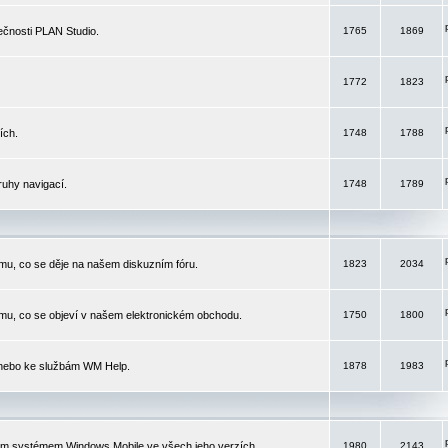
čnosti PLAN Studio.
1765
1869
1772
1823
ích.
1748
1788
ruhy navigací.
1748
1789
mu, co se děje na našem diskuzním fóru.
1823
2034
mu, co se objeví v našem elektronickém obchodu.
1750
1800
 nebo ke službám WM Help.
1878
1983
ím systémem Windows Mobile ve všech jeho verzích.
1980
2143