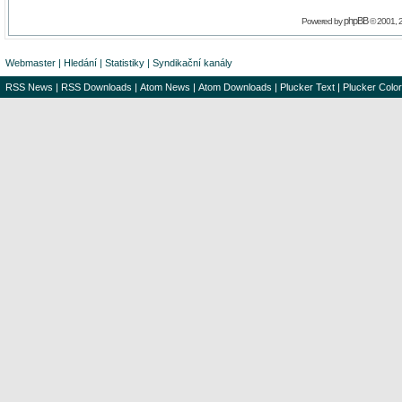
phpBB
Powered by
© 2001, 
Webmaster
|
Hledání
|
Statistiky
|
Syndikační kanály
RSS News
|
RSS Downloads
|
Atom News
|
Atom Downloads
|
Plucker Text
|
Plucker Color