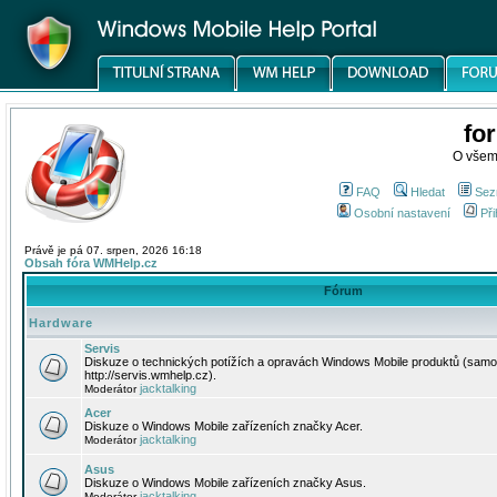
fo
O všem
FAQ
Hledat
Sez
Osobní nastavení
Při
Právě je pá 07. srpen, 2026 16:18
Obsah fóra WMHelp.cz
Fórum
Hardware
Servis
Diskuze o technických potížích a opravách Windows Mobile produktů (samo
http://servis.wmhelp.cz).
jacktalking
Moderátor
Acer
Diskuze o Windows Mobile zařízeních značky Acer.
jacktalking
Moderátor
Asus
Diskuze o Windows Mobile zařízeních značky Asus.
jacktalking
Moderátor