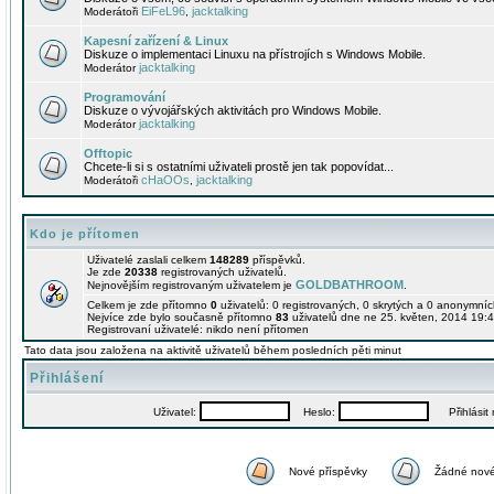
EiFeL96
jacktalking
Moderátoři
,
Kapesní zařízení & Linux
Diskuze o implementaci Linuxu na přístrojích s Windows Mobile.
jacktalking
Moderátor
Programování
Diskuze o vývojářských aktivitách pro Windows Mobile.
jacktalking
Moderátor
Offtopic
Chcete-li si s ostatními uživateli prostě jen tak popovídat...
cHaOOs
jacktalking
Moderátoři
,
Kdo je přítomen
Uživatelé zaslali celkem
148289
příspěvků.
Je zde
20338
registrovaných uživatelů.
GOLDBATHROOM
Nejnovějším registrovaným uživatelem je
.
Celkem je zde přítomno
0
uživatelů: 0 registrovaných, 0 skrytých a 0 anonymní
Nejvíce zde bylo současně přítomno
83
uživatelů dne ne 25. květen, 2014 19:4
Registrovaní uživatelé: nikdo není přítomen
Tato data jsou založena na aktivitě uživatelů během posledních pěti minut
Přihlášení
Uživatel:
Heslo:
Přihlásit m
Nové příspěvky
Žádné nové