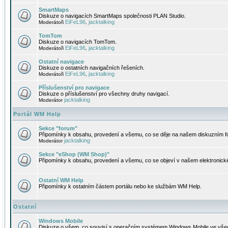
SmartMaps
Diskuze o navigacích SmartMaps společnosti PLAN Studio.
EiFeL96
jacktalking
Moderátoři
,
TomTom
Diskuze o navigacích TomTom.
EiFeL96
jacktalking
Moderátoři
,
Ostatní navigace
Diskuze o ostatních navigačních řešeních.
EiFeL96
jacktalking
Moderátoři
,
Příslušenství pro navigace
Diskuze o příslušenství pro všechny druhy navigací.
jacktalking
Moderátor
Portál WM Help
Sekce "forum"
Připomínky k obsahu, provedení a všemu, co se děje na našem diskuzním f
jacktalking
Moderátor
Sekce "eShop (WM Shop)"
Připomínky k obsahu, provedení a všemu, co se objeví v našem elektronic
Ostatní WM Help
Připomínky k ostatním částem portálu nebo ke službám WM Help.
Ostatní
Windows Mobile
Diskuze o všem, co souvisí s operačním systémem Windows Mobile ve všec