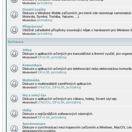
jacktalking
Moderátor
Ostatní značky
Diskuze o Windows Mobile zařízeních, pro které zde neexistuje samostatná 
Motorola, Symbol, Toshiba, Yakumo, ...).
jacktalking
Moderátor
Příslušenství
Obtížně zařaditelné příspěvky související nějak s hardwarem pro Windows M
jacktalking
Moderátor
Software
Office
Diskuze o aplikacích určených pro kancelářské a firemní využití, pro organiz
EiFeL96
jacktalking
Moderátoři
,
Komunikace
Diskuze o aplikacích určených pro telefonování nebo elektronickou komunika
EiFeL96
jacktalking
Moderátoři
,
Multimédia
Diskuze o multimediálně zaměřených aplikacích.
cHaOOs
EiFeL96
jacktalking
Moderátoři
,
,
Hry a volný čas
Diskuze o aplikacích určených pro zábavu, hobby, životní styl atp.
cHaOOs
EiFeL96
jacktalking
Moderátoři
,
,
Utility
Diskuze o nejrůznějších softwarových nástrojích.
EiFeL96
jacktalking
Moderátoři
,
Synchronizace
Diskuze o synchronizaci mezi kapesním zařízením a Windows, MacOS, Linux
desktopovými systémy.