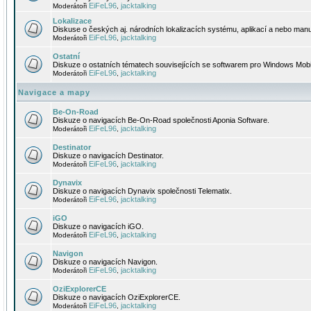
EiFeL96
jacktalking
Moderátoři
,
Lokalizace
Diskuse o českých aj. národních lokalizacích systému, aplikací a nebo manu
EiFeL96
jacktalking
Moderátoři
,
Ostatní
Diskuze o ostatních tématech souvisejících se softwarem pro Windows Mobi
EiFeL96
jacktalking
Moderátoři
,
Navigace a mapy
Be-On-Road
Diskuze o navigacích Be-On-Road společnosti Aponia Software.
EiFeL96
jacktalking
Moderátoři
,
Destinator
Diskuze o navigacích Destinator.
EiFeL96
jacktalking
Moderátoři
,
Dynavix
Diskuze o navigacích Dynavix společnosti Telematix.
EiFeL96
jacktalking
Moderátoři
,
iGO
Diskuze o navigacích iGO.
EiFeL96
jacktalking
Moderátoři
,
Navigon
Diskuze o navigacích Navigon.
EiFeL96
jacktalking
Moderátoři
,
OziExplorerCE
Diskuze o navigacích OziExplorerCE.
EiFeL96
jacktalking
Moderátoři
,