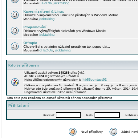
EiFeL96
jacktalking
Moderátoři
,
Kapesní zařízení & Linux
Diskuze o implementaci Linuxu na přístrojích s Windows Mobile.
jacktalking
Moderátor
Programování
Diskuze o vývojářských aktivitách pro Windows Mobile.
jacktalking
Moderátor
Offtopic
Chcete-li si s ostatními uživateli prostě jen tak popovídat...
cHaOOs
jacktalking
Moderátoři
,
Kdo je přítomen
Uživatelé zaslali celkem
148289
příspěvků.
Je zde
20323
registrovaných uživatelů.
hb88contact02
Nejnovějším registrovaným uživatelem je
.
Celkem je zde přítomno
0
uživatelů: 0 registrovaných, 0 skrytých a 0 anonymní
Nejvíce zde bylo současně přítomno
83
uživatelů dne ne 25. květen, 2014 19:4
Registrovaní uživatelé: nikdo není přítomen
Tato data jsou založena na aktivitě uživatelů během posledních pěti minut
Přihlášení
Uživatel:
Heslo:
Přihlásit m
Nové příspěvky
Žádné nové