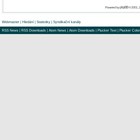
phpBB
Powered by
© 2001, 
Webmaster
|
Hledání
|
Statistiky
|
Syndikační kanály
RSS News
|
RSS Downloads
|
Atom News
|
Atom Downloads
|
Plucker Text
|
Plucker Color