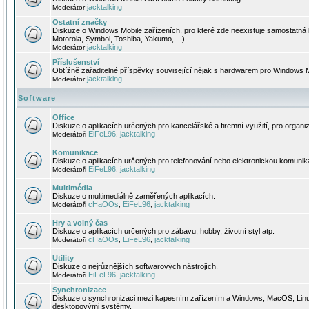
jacktalking
Moderátor
Ostatní značky
Diskuze o Windows Mobile zařízeních, pro které zde neexistuje samostatná 
Motorola, Symbol, Toshiba, Yakumo, ...).
jacktalking
Moderátor
Příslušenství
Obtížně zařaditelné příspěvky související nějak s hardwarem pro Windows M
jacktalking
Moderátor
Software
Office
Diskuze o aplikacích určených pro kancelářské a firemní využití, pro organiz
EiFeL96
jacktalking
Moderátoři
,
Komunikace
Diskuze o aplikacích určených pro telefonování nebo elektronickou komunika
EiFeL96
jacktalking
Moderátoři
,
Multimédia
Diskuze o multimediálně zaměřených aplikacích.
cHaOOs
EiFeL96
jacktalking
Moderátoři
,
,
Hry a volný čas
Diskuze o aplikacích určených pro zábavu, hobby, životní styl atp.
cHaOOs
EiFeL96
jacktalking
Moderátoři
,
,
Utility
Diskuze o nejrůznějších softwarových nástrojích.
EiFeL96
jacktalking
Moderátoři
,
Synchronizace
Diskuze o synchronizaci mezi kapesním zařízením a Windows, MacOS, Linux
desktopovými systémy.