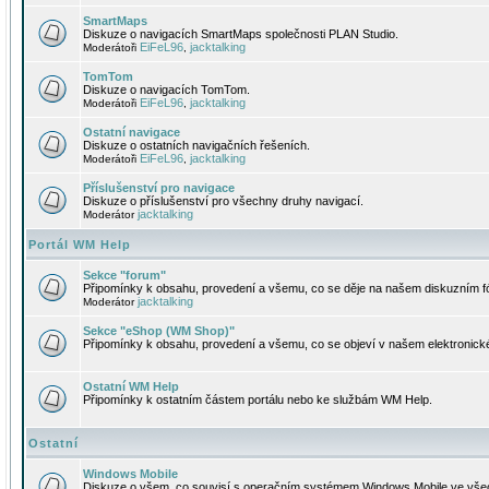
SmartMaps
Diskuze o navigacích SmartMaps společnosti PLAN Studio.
EiFeL96
jacktalking
Moderátoři
,
TomTom
Diskuze o navigacích TomTom.
EiFeL96
jacktalking
Moderátoři
,
Ostatní navigace
Diskuze o ostatních navigačních řešeních.
EiFeL96
jacktalking
Moderátoři
,
Příslušenství pro navigace
Diskuze o příslušenství pro všechny druhy navigací.
jacktalking
Moderátor
Portál WM Help
Sekce "forum"
Připomínky k obsahu, provedení a všemu, co se děje na našem diskuzním f
jacktalking
Moderátor
Sekce "eShop (WM Shop)"
Připomínky k obsahu, provedení a všemu, co se objeví v našem elektronic
Ostatní WM Help
Připomínky k ostatním částem portálu nebo ke službám WM Help.
Ostatní
Windows Mobile
Diskuze o všem, co souvisí s operačním systémem Windows Mobile ve všec