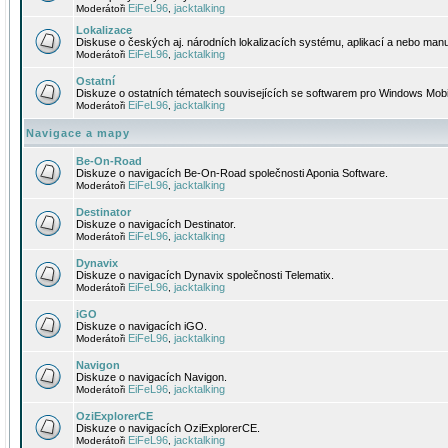
EiFeL96
jacktalking
Moderátoři
,
Lokalizace
Diskuse o českých aj. národních lokalizacích systému, aplikací a nebo manu
EiFeL96
jacktalking
Moderátoři
,
Ostatní
Diskuze o ostatních tématech souvisejících se softwarem pro Windows Mobi
EiFeL96
jacktalking
Moderátoři
,
Navigace a mapy
Be-On-Road
Diskuze o navigacích Be-On-Road společnosti Aponia Software.
EiFeL96
jacktalking
Moderátoři
,
Destinator
Diskuze o navigacích Destinator.
EiFeL96
jacktalking
Moderátoři
,
Dynavix
Diskuze o navigacích Dynavix společnosti Telematix.
EiFeL96
jacktalking
Moderátoři
,
iGO
Diskuze o navigacích iGO.
EiFeL96
jacktalking
Moderátoři
,
Navigon
Diskuze o navigacích Navigon.
EiFeL96
jacktalking
Moderátoři
,
OziExplorerCE
Diskuze o navigacích OziExplorerCE.
EiFeL96
jacktalking
Moderátoři
,