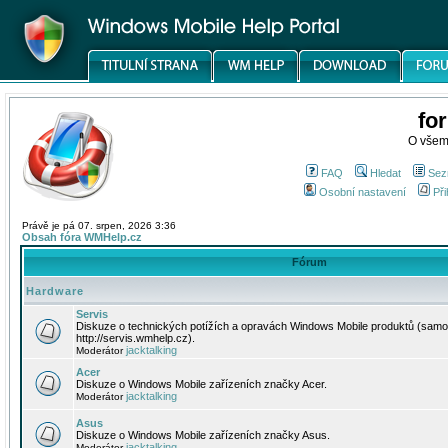
fo
O všem
FAQ
Hledat
Sez
Osobní nastavení
Při
Právě je pá 07. srpen, 2026 3:36
Obsah fóra WMHelp.cz
Fórum
Hardware
Servis
Diskuze o technických potížích a opravách Windows Mobile produktů (samo
http://servis.wmhelp.cz).
jacktalking
Moderátor
Acer
Diskuze o Windows Mobile zařízeních značky Acer.
jacktalking
Moderátor
Asus
Diskuze o Windows Mobile zařízeních značky Asus.
jacktalking
Moderátor