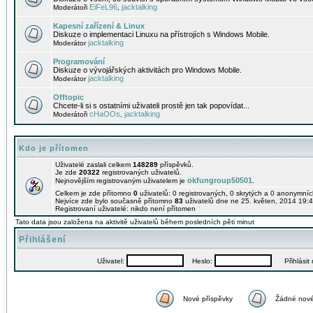
EiFeL96
jacktalking
Moderátoři
,
Kapesní zařízení & Linux
Diskuze o implementaci Linuxu na přístrojích s Windows Mobile.
jacktalking
Moderátor
Programování
Diskuze o vývojářských aktivitách pro Windows Mobile.
jacktalking
Moderátor
Offtopic
Chcete-li si s ostatními uživateli prostě jen tak popovídat...
cHaOOs
jacktalking
Moderátoři
,
Kdo je přítomen
Uživatelé zaslali celkem
148289
příspěvků.
Je zde
20322
registrovaných uživatelů.
okfungroup50501
Nejnovějším registrovaným uživatelem je
.
Celkem je zde přítomno
0
uživatelů: 0 registrovaných, 0 skrytých a 0 anonymní
Nejvíce zde bylo současně přítomno
83
uživatelů dne ne 25. květen, 2014 19:4
Registrovaní uživatelé: nikdo není přítomen
Tato data jsou založena na aktivitě uživatelů během posledních pěti minut
Přihlášení
Uživatel:
Heslo:
Přihlásit m
Nové příspěvky
Žádné nové