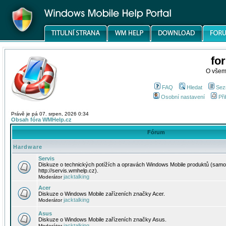
fo
O všem
FAQ
Hledat
Sez
Osobní nastavení
Při
Právě je pá 07. srpen, 2026 0:34
Obsah fóra WMHelp.cz
Fórum
Hardware
Servis
Diskuze o technických potížích a opravách Windows Mobile produktů (samo
http://servis.wmhelp.cz).
jacktalking
Moderátor
Acer
Diskuze o Windows Mobile zařízeních značky Acer.
jacktalking
Moderátor
Asus
Diskuze o Windows Mobile zařízeních značky Asus.
jacktalking
Moderátor