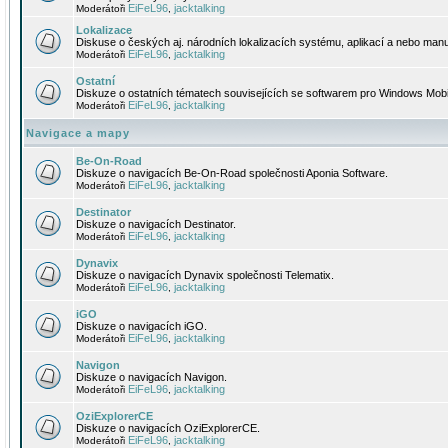
EiFeL96
jacktalking
Moderátoři
,
Lokalizace
Diskuse o českých aj. národních lokalizacích systému, aplikací a nebo manu
EiFeL96
jacktalking
Moderátoři
,
Ostatní
Diskuze o ostatních tématech souvisejících se softwarem pro Windows Mobi
EiFeL96
jacktalking
Moderátoři
,
Navigace a mapy
Be-On-Road
Diskuze o navigacích Be-On-Road společnosti Aponia Software.
EiFeL96
jacktalking
Moderátoři
,
Destinator
Diskuze o navigacích Destinator.
EiFeL96
jacktalking
Moderátoři
,
Dynavix
Diskuze o navigacích Dynavix společnosti Telematix.
EiFeL96
jacktalking
Moderátoři
,
iGO
Diskuze o navigacích iGO.
EiFeL96
jacktalking
Moderátoři
,
Navigon
Diskuze o navigacích Navigon.
EiFeL96
jacktalking
Moderátoři
,
OziExplorerCE
Diskuze o navigacích OziExplorerCE.
EiFeL96
jacktalking
Moderátoři
,