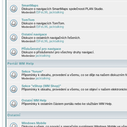
SmartMaps
Diskuze o navigacích SmartMaps společnosti PLAN Studio.
EiFeL96
jacktalking
Moderátoři
,
TomTom
Diskuze o navigacích TomTom.
EiFeL96
jacktalking
Moderátoři
,
Ostatní navigace
Diskuze o ostatních navigačních řešeních.
EiFeL96
jacktalking
Moderátoři
,
Příslušenství pro navigace
Diskuze o příslušenství pro všechny druhy navigací.
jacktalking
Moderátor
Portál WM Help
Sekce "forum"
Připomínky k obsahu, provedení a všemu, co se děje na našem diskuzním f
jacktalking
Moderátor
Sekce "eShop (WM Shop)"
Připomínky k obsahu, provedení a všemu, co se objeví v našem elektronic
Ostatní WM Help
Připomínky k ostatním částem portálu nebo ke službám WM Help.
Ostatní
Windows Mobile
Diskuze o všem, co souvisí s operačním systémem Windows Mobile ve všec