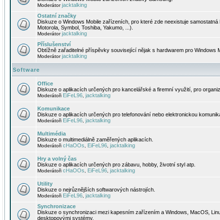
jacktalking
Moderátor
Ostatní značky
Diskuze o Windows Mobile zařízeních, pro které zde neexistuje samostatná 
Motorola, Symbol, Toshiba, Yakumo, ...).
jacktalking
Moderátor
Příslušenství
Obtížně zařaditelné příspěvky související nějak s hardwarem pro Windows M
jacktalking
Moderátor
Software
Office
Diskuze o aplikacích určených pro kancelářské a firemní využití, pro organiz
EiFeL96
jacktalking
Moderátoři
,
Komunikace
Diskuze o aplikacích určených pro telefonování nebo elektronickou komunika
EiFeL96
jacktalking
Moderátoři
,
Multimédia
Diskuze o multimediálně zaměřených aplikacích.
cHaOOs
EiFeL96
jacktalking
Moderátoři
,
,
Hry a volný čas
Diskuze o aplikacích určených pro zábavu, hobby, životní styl atp.
cHaOOs
EiFeL96
jacktalking
Moderátoři
,
,
Utility
Diskuze o nejrůznějších softwarových nástrojích.
EiFeL96
jacktalking
Moderátoři
,
Synchronizace
Diskuze o synchronizaci mezi kapesním zařízením a Windows, MacOS, Linux
desktopovými systémy.