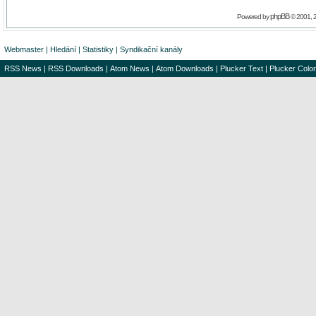
phpBB
Powered by
© 2001, 
Webmaster
|
Hledání
|
Statistiky
|
Syndikační kanály
RSS News
|
RSS Downloads
|
Atom News
|
Atom Downloads
|
Plucker Text
|
Plucker Color