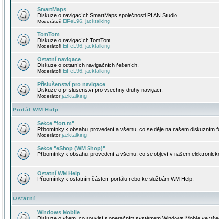
SmartMaps
Diskuze o navigacích SmartMaps společnosti PLAN Studio.
EiFeL96
jacktalking
Moderátoři
,
TomTom
Diskuze o navigacích TomTom.
EiFeL96
jacktalking
Moderátoři
,
Ostatní navigace
Diskuze o ostatních navigačních řešeních.
EiFeL96
jacktalking
Moderátoři
,
Příslušenství pro navigace
Diskuze o příslušenství pro všechny druhy navigací.
jacktalking
Moderátor
Portál WM Help
Sekce "forum"
Připomínky k obsahu, provedení a všemu, co se děje na našem diskuzním f
jacktalking
Moderátor
Sekce "eShop (WM Shop)"
Připomínky k obsahu, provedení a všemu, co se objeví v našem elektronic
Ostatní WM Help
Připomínky k ostatním částem portálu nebo ke službám WM Help.
Ostatní
Windows Mobile
Diskuze o všem, co souvisí s operačním systémem Windows Mobile ve všec