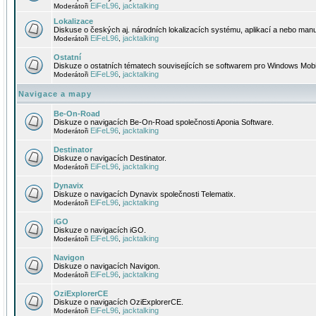
EiFeL96
jacktalking
Moderátoři
,
Lokalizace
Diskuse o českých aj. národních lokalizacích systému, aplikací a nebo manu
EiFeL96
jacktalking
Moderátoři
,
Ostatní
Diskuze o ostatních tématech souvisejících se softwarem pro Windows Mobi
EiFeL96
jacktalking
Moderátoři
,
Navigace a mapy
Be-On-Road
Diskuze o navigacích Be-On-Road společnosti Aponia Software.
EiFeL96
jacktalking
Moderátoři
,
Destinator
Diskuze o navigacích Destinator.
EiFeL96
jacktalking
Moderátoři
,
Dynavix
Diskuze o navigacích Dynavix společnosti Telematix.
EiFeL96
jacktalking
Moderátoři
,
iGO
Diskuze o navigacích iGO.
EiFeL96
jacktalking
Moderátoři
,
Navigon
Diskuze o navigacích Navigon.
EiFeL96
jacktalking
Moderátoři
,
OziExplorerCE
Diskuze o navigacích OziExplorerCE.
EiFeL96
jacktalking
Moderátoři
,