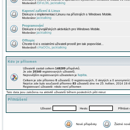
EiFeL96
jacktalking
Moderátoři
,
Kapesní zařízení & Linux
Diskuze o implementaci Linuxu na přístrojích s Windows Mobile.
jacktalking
Moderátor
Programování
Diskuze o vývojářských aktivitách pro Windows Mobile.
jacktalking
Moderátor
Offtopic
Chcete-li si s ostatními uživateli prostě jen tak popovídat...
cHaOOs
jacktalking
Moderátoři
,
Kdo je přítomen
Uživatelé zaslali celkem
148289
příspěvků.
Je zde
20340
registrovaných uživatelů.
lupita
Nejnovějším registrovaným uživatelem je
.
Celkem je zde přítomno
0
uživatelů: 0 registrovaných, 0 skrytých a 0 anonymní
Nejvíce zde bylo současně přítomno
83
uživatelů dne ne 25. květen, 2014 19:4
Registrovaní uživatelé: nikdo není přítomen
Tato data jsou založena na aktivitě uživatelů během posledních pěti minut
Přihlášení
Uživatel:
Heslo:
Přihlásit m
Nové příspěvky
Žádné nové