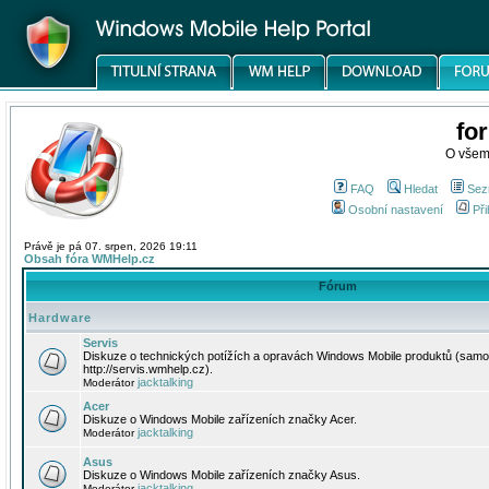
fo
O všem
FAQ
Hledat
Sez
Osobní nastavení
Při
Právě je pá 07. srpen, 2026 19:11
Obsah fóra WMHelp.cz
Fórum
Hardware
Servis
Diskuze o technických potížích a opravách Windows Mobile produktů (samo
http://servis.wmhelp.cz).
jacktalking
Moderátor
Acer
Diskuze o Windows Mobile zařízeních značky Acer.
jacktalking
Moderátor
Asus
Diskuze o Windows Mobile zařízeních značky Asus.
jacktalking
Moderátor