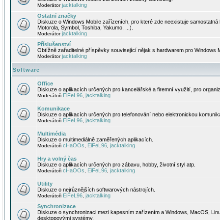
jacktalking
Moderátor
Ostatní značky
Diskuze o Windows Mobile zařízeních, pro které zde neexistuje samostatná 
Motorola, Symbol, Toshiba, Yakumo, ...).
jacktalking
Moderátor
Příslušenství
Obtížně zařaditelné příspěvky související nějak s hardwarem pro Windows M
jacktalking
Moderátor
Software
Office
Diskuze o aplikacích určených pro kancelářské a firemní využití, pro organiz
EiFeL96
jacktalking
Moderátoři
,
Komunikace
Diskuze o aplikacích určených pro telefonování nebo elektronickou komunika
EiFeL96
jacktalking
Moderátoři
,
Multimédia
Diskuze o multimediálně zaměřených aplikacích.
cHaOOs
EiFeL96
jacktalking
Moderátoři
,
,
Hry a volný čas
Diskuze o aplikacích určených pro zábavu, hobby, životní styl atp.
cHaOOs
EiFeL96
jacktalking
Moderátoři
,
,
Utility
Diskuze o nejrůznějších softwarových nástrojích.
EiFeL96
jacktalking
Moderátoři
,
Synchronizace
Diskuze o synchronizaci mezi kapesním zařízením a Windows, MacOS, Linux
desktopovými systémy.