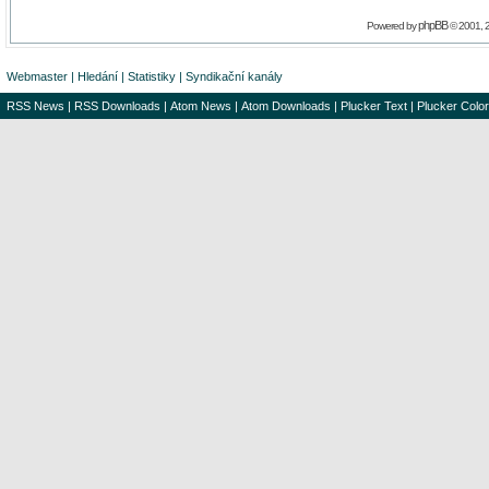
phpBB
Powered by
© 2001, 
Webmaster
|
Hledání
|
Statistiky
|
Syndikační kanály
RSS News
|
RSS Downloads
|
Atom News
|
Atom Downloads
|
Plucker Text
|
Plucker Color