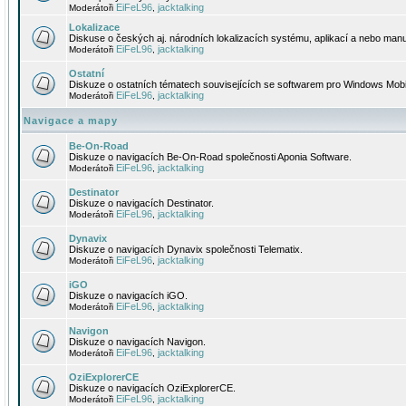
EiFeL96
jacktalking
Moderátoři
,
Lokalizace
Diskuse o českých aj. národních lokalizacích systému, aplikací a nebo manu
EiFeL96
jacktalking
Moderátoři
,
Ostatní
Diskuze o ostatních tématech souvisejících se softwarem pro Windows Mobi
EiFeL96
jacktalking
Moderátoři
,
Navigace a mapy
Be-On-Road
Diskuze o navigacích Be-On-Road společnosti Aponia Software.
EiFeL96
jacktalking
Moderátoři
,
Destinator
Diskuze o navigacích Destinator.
EiFeL96
jacktalking
Moderátoři
,
Dynavix
Diskuze o navigacích Dynavix společnosti Telematix.
EiFeL96
jacktalking
Moderátoři
,
iGO
Diskuze o navigacích iGO.
EiFeL96
jacktalking
Moderátoři
,
Navigon
Diskuze o navigacích Navigon.
EiFeL96
jacktalking
Moderátoři
,
OziExplorerCE
Diskuze o navigacích OziExplorerCE.
EiFeL96
jacktalking
Moderátoři
,