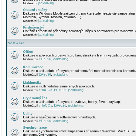
jacktalking
Moderátor
Ostatní značky
Diskuze o Windows Mobile zařízeních, pro které zde neexistuje samostatná 
Motorola, Symbol, Toshiba, Yakumo, ...).
jacktalking
Moderátor
Příslušenství
Obtížně zařaditelné příspěvky související nějak s hardwarem pro Windows M
jacktalking
Moderátor
Software
Office
Diskuze o aplikacích určených pro kancelářské a firemní využití, pro organiz
EiFeL96
jacktalking
Moderátoři
,
Komunikace
Diskuze o aplikacích určených pro telefonování nebo elektronickou komunika
EiFeL96
jacktalking
Moderátoři
,
Multimédia
Diskuze o multimediálně zaměřených aplikacích.
cHaOOs
EiFeL96
jacktalking
Moderátoři
,
,
Hry a volný čas
Diskuze o aplikacích určených pro zábavu, hobby, životní styl atp.
cHaOOs
EiFeL96
jacktalking
Moderátoři
,
,
Utility
Diskuze o nejrůznějších softwarových nástrojích.
EiFeL96
jacktalking
Moderátoři
,
Synchronizace
Diskuze o synchronizaci mezi kapesním zařízením a Windows, MacOS, Linux
desktopovými systémy.