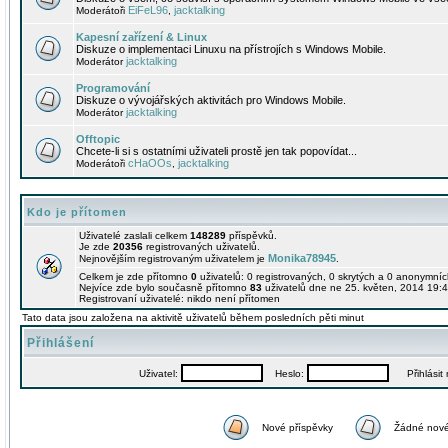
EiFeL96
jacktalking
Moderátoři
,
Kapesní zařízení & Linux
Diskuze o implementaci Linuxu na přístrojích s Windows Mobile.
jacktalking
Moderátor
Programování
Diskuze o vývojářských aktivitách pro Windows Mobile.
jacktalking
Moderátor
Offtopic
Chcete-li si s ostatními uživateli prostě jen tak popovídat...
cHaOOs
jacktalking
Moderátoři
,
Kdo je přítomen
Uživatelé zaslali celkem
148289
příspěvků.
Je zde
20356
registrovaných uživatelů.
Monika78945
Nejnovějším registrovaným uživatelem je
.
Celkem je zde přítomno
0
uživatelů: 0 registrovaných, 0 skrytých a 0 anonymní
Nejvíce zde bylo současně přítomno
83
uživatelů dne ne 25. květen, 2014 19:4
Registrovaní uživatelé: nikdo není přítomen
Tato data jsou založena na aktivitě uživatelů během posledních pěti minut
Přihlášení
Uživatel:
Heslo:
Přihlásit m
Nové příspěvky
Žádné nové