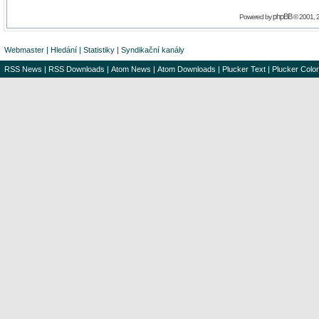
phpBB
Powered by
© 2001, 
Webmaster
|
Hledání
|
Statistiky
|
Syndikační kanály
RSS News
|
RSS Downloads
|
Atom News
|
Atom Downloads
|
Plucker Text
|
Plucker Color