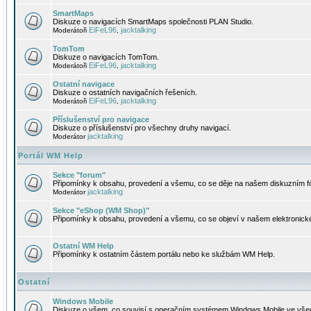
SmartMaps
Diskuze o navigacích SmartMaps společnosti PLAN Studio.
EiFeL96
jacktalking
Moderátoři
,
TomTom
Diskuze o navigacích TomTom.
EiFeL96
jacktalking
Moderátoři
,
Ostatní navigace
Diskuze o ostatních navigačních řešeních.
EiFeL96
jacktalking
Moderátoři
,
Příslušenství pro navigace
Diskuze o příslušenství pro všechny druhy navigací.
jacktalking
Moderátor
Portál WM Help
Sekce "forum"
Připomínky k obsahu, provedení a všemu, co se děje na našem diskuzním f
jacktalking
Moderátor
Sekce "eShop (WM Shop)"
Připomínky k obsahu, provedení a všemu, co se objeví v našem elektronic
Ostatní WM Help
Připomínky k ostatním částem portálu nebo ke službám WM Help.
Ostatní
Windows Mobile
Diskuze o všem, co souvisí s operačním systémem Windows Mobile ve všec