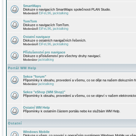
SmartMaps
Diskuze o navigacích SmartMaps společnosti PLAN Studio.
EiFeL96
jacktalking
Moderátoři
,
TomTom
Diskuze o navigacích TomTom.
EiFeL96
jacktalking
Moderátoři
,
Ostatní navigace
Diskuze o ostatních navigačních řešeních.
EiFeL96
jacktalking
Moderátoři
,
Příslušenství pro navigace
Diskuze o příslušenství pro všechny druhy navigací.
jacktalking
Moderátor
Portál WM Help
Sekce "forum"
Připomínky k obsahu, provedení a všemu, co se děje na našem diskuzním f
jacktalking
Moderátor
Sekce "eShop (WM Shop)"
Připomínky k obsahu, provedení a všemu, co se objeví v našem elektronic
Ostatní WM Help
Připomínky k ostatním částem portálu nebo ke službám WM Help.
Ostatní
Windows Mobile
Diskuze o všem, co souvisí s operačním systémem Windows Mobile ve všec