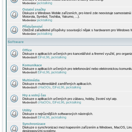
jacktalking
Moderátor
Ostatní značky
Diskuze o Windows Mobile zařízeních, pro které zde neexistuje samostatná 
Motorola, Symbol, Toshiba, Yakumo, ...).
jacktalking
Moderátor
Příslušenství
Obtížně zařaditelné příspěvky související nějak s hardwarem pro Windows M
jacktalking
Moderátor
Software
Office
Diskuze o aplikacích určených pro kancelářské a firemní využití, pro organiz
EiFeL96
jacktalking
Moderátoři
,
Komunikace
Diskuze o aplikacích určených pro telefonování nebo elektronickou komunika
EiFeL96
jacktalking
Moderátoři
,
Multimédia
Diskuze o multimediálně zaměřených aplikacích.
cHaOOs
EiFeL96
jacktalking
Moderátoři
,
,
Hry a volný čas
Diskuze o aplikacích určených pro zábavu, hobby, životní styl atp.
cHaOOs
EiFeL96
jacktalking
Moderátoři
,
,
Utility
Diskuze o nejrůznějších softwarových nástrojích.
EiFeL96
jacktalking
Moderátoři
,
Synchronizace
Diskuze o synchronizaci mezi kapesním zařízením a Windows, MacOS, Linux
desktopovými systémy.