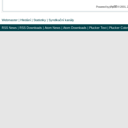
phpBB
Powered by
© 2001, 
Webmaster
|
Hledání
|
Statistiky
|
Syndikační kanály
RSS News
|
RSS Downloads
|
Atom News
|
Atom Downloads
|
Plucker Text
|
Plucker Color