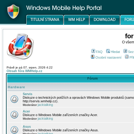
fo
O všem
FAQ
Hledat
Sez
Osobní nastavení
Při
Právě je pá 07. srpen, 2026 4:22
Obsah fóra WMHelp.cz
Fórum
Hardware
Servis
Diskuze o technických potížích a opravách Windows Mobile produktů (samo
http://servis.wmhelp.cz).
jacktalking
Moderátor
Acer
Diskuze o Windows Mobile zařízeních značky Acer.
jacktalking
Moderátor
Asus
Diskuze o Windows Mobile zařízeních značky Asus.
jacktalking
Moderátor