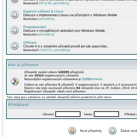
EiFeL96
jacktalking
Moderátoři
,
Kapesní zařízení & Linux
Diskuze o implementaci Linuxu na přístrojích s Windows Mobile.
jacktalking
Moderátor
Programování
Diskuze o vývojářských aktivitách pro Windows Mobile.
jacktalking
Moderátor
Offtopic
Chcete-li si s ostatními uživateli prostě jen tak popovídat...
cHaOOs
jacktalking
Moderátoři
,
Kdo je přítomen
Uživatelé zaslali celkem
148289
příspěvků.
Je zde
20324
registrovaných uživatelů.
fly88promoo
Nejnovějším registrovaným uživatelem je
.
Celkem je zde přítomno
0
uživatelů: 0 registrovaných, 0 skrytých a 0 anonymní
Nejvíce zde bylo současně přítomno
83
uživatelů dne ne 25. květen, 2014 19:4
Registrovaní uživatelé: nikdo není přítomen
Tato data jsou založena na aktivitě uživatelů během posledních pěti minut
Přihlášení
Uživatel:
Heslo:
Přihlásit m
Nové příspěvky
Žádné nové