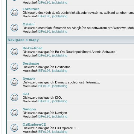
EiFeL96
jacktalking
Moderátoři
,
Lokalizace
Diskuse o českých aj. národních lokalizacích systému, aplikací a nebo manu
EiFeL96
jacktalking
Moderátoři
,
Ostatní
Diskuze o ostatních tématech souvisejících se softwarem pro Windows Mobi
EiFeL96
jacktalking
Moderátoři
,
Navigace a mapy
Be-On-Road
Diskuze o navigacích Be-On-Road společnosti Aponia Software.
EiFeL96
jacktalking
Moderátoři
,
Destinator
Diskuze o navigacích Destinator.
EiFeL96
jacktalking
Moderátoři
,
Dynavix
Diskuze o navigacích Dynavix společnosti Telematix.
EiFeL96
jacktalking
Moderátoři
,
iGO
Diskuze o navigacích iGO.
EiFeL96
jacktalking
Moderátoři
,
Navigon
Diskuze o navigacích Navigon.
EiFeL96
jacktalking
Moderátoři
,
OziExplorerCE
Diskuze o navigacích OziExplorerCE.
EiFeL96
jacktalking
Moderátoři
,