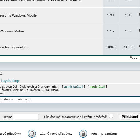
rojích s Windows Mobile.
1761
1815
 Windows Mobile.
1779
1856
 jen tak popovídat...
10945
16665
Časy u
ků.
bayclubtop
e
.
egistrovaných, 0 skrytých a 0 anonymních. [
administrátoři
] [
moderátoři
]
uživatelů dne ne 25. květen, 2014 19:44.
men
posledních pěti minut
Heslo:
Přihlásit mě automaticky při každé návštěvě
Nové příspěvky
Žádné nové příspěvky
Fórum je zamčeno