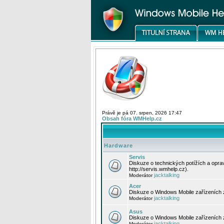
Právě je pá 07. srpen, 2026 17:47
Obsah fóra WMHelp.cz
Hardware
Servis
Diskuze o technických potížích a opr
http://servis.wmhelp.cz).
jacktalking
Moderátor
Acer
Diskuze o Windows Mobile zařízeních 
jacktalking
Moderátor
Asus
Diskuze o Windows Mobile zařízeních
jacktalking
Moderátor