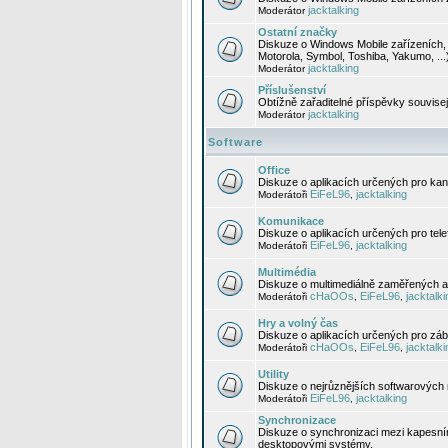
jacktalking
Moderátor
Ostatní značky
Diskuze o Windows Mobile zařízeních, 
Motorola, Symbol, Toshiba, Yakumo, ...
jacktalking
Moderátor
Příslušenství
Obtížně zařaditelné příspěvky souvise
jacktalking
Moderátor
Software
Office
Diskuze o aplikacích určených pro kanc
EiFeL96
jacktalking
Moderátoři
,
Komunikace
Diskuze o aplikacích určených pro tel
EiFeL96
jacktalking
Moderátoři
,
Multimédia
Diskuze o multimediálně zaměřených ap
cHaOOs
EiFeL96
jacktalki
Moderátoři
,
,
Hry a volný čas
Diskuze o aplikacích určených pro zába
cHaOOs
EiFeL96
jacktalki
Moderátoři
,
,
Utility
Diskuze o nejrůznějších softwarových n
EiFeL96
jacktalking
Moderátoři
,
Synchronizace
Diskuze o synchronizaci mezi kapesní
desktopovými systémy.