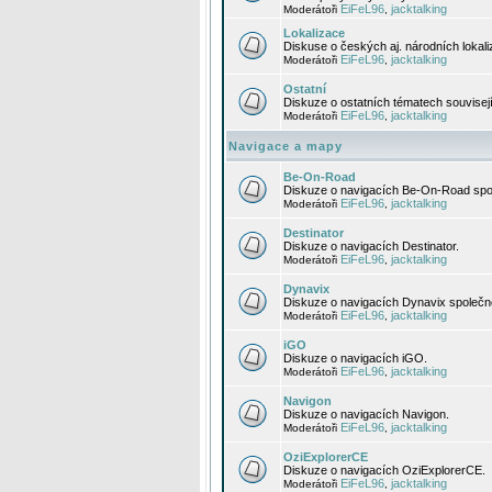
EiFeL96
jacktalking
Moderátoři
,
Lokalizace
Diskuse o českých aj. národních lokal
EiFeL96
jacktalking
Moderátoři
,
Ostatní
Diskuze o ostatních tématech souvisej
EiFeL96
jacktalking
Moderátoři
,
Navigace a mapy
Be-On-Road
Diskuze o navigacích Be-On-Road spol
EiFeL96
jacktalking
Moderátoři
,
Destinator
Diskuze o navigacích Destinator.
EiFeL96
jacktalking
Moderátoři
,
Dynavix
Diskuze o navigacích Dynavix společno
EiFeL96
jacktalking
Moderátoři
,
iGO
Diskuze o navigacích iGO.
EiFeL96
jacktalking
Moderátoři
,
Navigon
Diskuze o navigacích Navigon.
EiFeL96
jacktalking
Moderátoři
,
OziExplorerCE
Diskuze o navigacích OziExplorerCE.
EiFeL96
jacktalking
Moderátoři
,