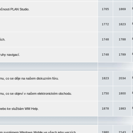
čnosti PLAN Studio.
1765
1869
1772
1823
ích.
1748
1788
ruhy navigací.
1748
1789
mu, co se děje na našem diskuzním fóru.
1823
2034
mu, co se objeví v našem elektronickém obchodu.
1750
1800
 nebo ke službám WM Help.
1878
1983
ím systémem Windows Mobile ve všech jeho verzích.
1980
2143