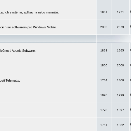
izacích systému, aplikací a nebo manuálů.
1901
1971
ících se softwarem pro Windows Mobile.
2335
2579
ečnosti Aponia Software.
1893
1995
1806
2008
sti Telematix.
1764
1808
1898
1999
1770
1897
1751
1862