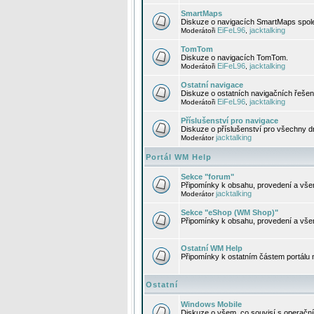
SmartMaps
Diskuze o navigacích SmartMaps spole
EiFeL96
jacktalking
Moderátoři
,
TomTom
Diskuze o navigacích TomTom.
EiFeL96
jacktalking
Moderátoři
,
Ostatní navigace
Diskuze o ostatních navigačních řešen
EiFeL96
jacktalking
Moderátoři
,
Příslušenství pro navigace
Diskuze o příslušenství pro všechny d
jacktalking
Moderátor
Portál WM Help
Sekce "forum"
Připomínky k obsahu, provedení a vše
jacktalking
Moderátor
Sekce "eShop (WM Shop)"
Připomínky k obsahu, provedení a vše
Ostatní WM Help
Připomínky k ostatním částem portálu
Ostatní
Windows Mobile
Diskuze o všem, co souvisí s operačn