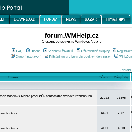
forum.WMHelp.cz
O všem, co souvisí s Windows Mobile
FAQ
Hledat
Seznam uživatelů
Uživatelské skupiny
Registrac
Osobní nastavení
Přihlásit se pro kontrolu soukromých zpráv
Přihlášen
Zobrazit
Fórum
Témata
Příspěvky
avách Windows Mobile produktů (samostatné webové rozhraní na
22932
31695
značky Acer.
6451
7831
 značky Asus.
4191
4818