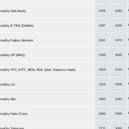
značky Dell (Axim).
3766
4380
značky E-TEN (Glofiish).
3287
4326
značky Fujitsu-Siemens.
2811
3370
 značky HP (iPAQ).
2599
3066
 značky HTC (HTC, MDA, XDA, Qtek, Dopod a i-mate).
2503
3140
 značky LG.
2214
2506
značky Mio.
2980
3442
značky Palm (Treo).
4894
5968
 značky Samsung.
2711
3060