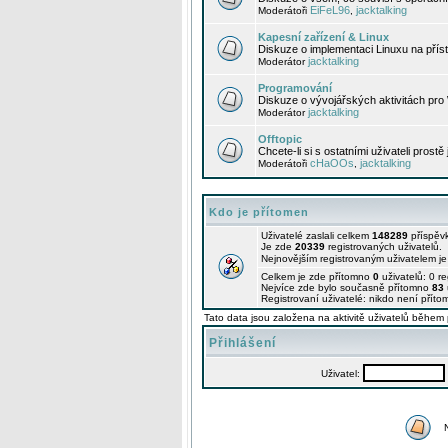
EiFeL96
jacktalking
Moderátoři
,
Kapesní zařízení & Linux
Diskuze o implementaci Linuxu na příst
jacktalking
Moderátor
Programování
Diskuze o vývojářských aktivitách pro
jacktalking
Moderátor
Offtopic
Chcete-li si s ostatními uživateli prostě
cHaOOs
jacktalking
Moderátoři
,
Kdo je přítomen
Uživatelé zaslali celkem
148289
příspěv
Je zde
20339
registrovaných uživatelů.
Nejnovějším registrovaným uživatelem j
Celkem je zde přítomno
0
uživatelů: 0 r
Nejvíce zde bylo současně přítomno
83
Registrovaní uživatelé: nikdo není příto
Tato data jsou založena na aktivitě uživatelů během 
Přihlášení
Uživatel: