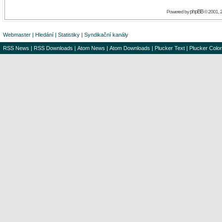
phpBB
Powered by
© 2001, 
Webmaster
|
Hledání
|
Statistiky
|
Syndikační kanály
RSS News
|
RSS Downloads
|
Atom News
|
Atom Downloads
|
Plucker Text
|
Plucker Color