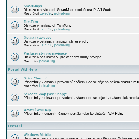
SmartMaps
Diskuze o navigacích SmartMaps společnosti PLAN Studio.
EiFeL96
jacktalking
Moderátoři
,
TomTom
Diskuze o navigacích TomTom.
EiFeL96
jacktalking
Moderátoři
,
Ostatní navigace
Diskuze o ostatních navigačních řešeních.
EiFeL96
jacktalking
Moderátoři
,
Příslušenství pro navigace
Diskuze o příslušenství pro všechny druhy navigací.
jacktalking
Moderátor
Portál WM Help
Sekce "forum"
Připomínky k obsahu, provedení a všemu, co se děje na našem diskuzním f
jacktalking
Moderátor
Sekce "eShop (WM Shop)"
Připomínky k obsahu, provedení a všemu, co se objeví v našem elektronic
Ostatní WM Help
Připomínky k ostatním částem portálu nebo ke službám WM Help.
Ostatní
Windows Mobile
Diskuze o všem, co souvisí s operačním systémem Windows Mobile ve všec