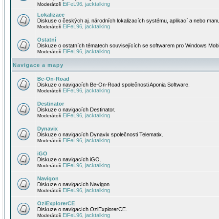
EiFeL96
jacktalking
Moderátoři
,
Lokalizace
Diskuse o českých aj. národních lokalizacích systému, aplikací a nebo manu
EiFeL96
jacktalking
Moderátoři
,
Ostatní
Diskuze o ostatních tématech souvisejících se softwarem pro Windows Mobi
EiFeL96
jacktalking
Moderátoři
,
Navigace a mapy
Be-On-Road
Diskuze o navigacích Be-On-Road společnosti Aponia Software.
EiFeL96
jacktalking
Moderátoři
,
Destinator
Diskuze o navigacích Destinator.
EiFeL96
jacktalking
Moderátoři
,
Dynavix
Diskuze o navigacích Dynavix společnosti Telematix.
EiFeL96
jacktalking
Moderátoři
,
iGO
Diskuze o navigacích iGO.
EiFeL96
jacktalking
Moderátoři
,
Navigon
Diskuze o navigacích Navigon.
EiFeL96
jacktalking
Moderátoři
,
OziExplorerCE
Diskuze o navigacích OziExplorerCE.
EiFeL96
jacktalking
Moderátoři
,