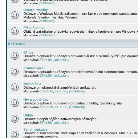
jacktalking
Moderátor
Ostatní značky
Diskuze o Windows Mobile zařízeních, pro které zde neexistuje samostatná 
Motorola, Symbol, Toshiba, Yakumo, ...).
jacktalking
Moderátor
Příslušenství
Obtížně zařaditelné příspěvky související nějak s hardwarem pro Windows M
jacktalking
Moderátor
Software
Office
Diskuze o aplikacích určených pro kancelářské a firemní využití, pro organiz
EiFeL96
jacktalking
Moderátoři
,
Komunikace
Diskuze o aplikacích určených pro telefonování nebo elektronickou komunika
EiFeL96
jacktalking
Moderátoři
,
Multimédia
Diskuze o multimediálně zaměřených aplikacích.
cHaOOs
EiFeL96
jacktalking
Moderátoři
,
,
Hry a volný čas
Diskuze o aplikacích určených pro zábavu, hobby, životní styl atp.
cHaOOs
EiFeL96
jacktalking
Moderátoři
,
,
Utility
Diskuze o nejrůznějších softwarových nástrojích.
EiFeL96
jacktalking
Moderátoři
,
Synchronizace
Diskuze o synchronizaci mezi kapesním zařízením a Windows, MacOS, Linux
desktopovými systémy.