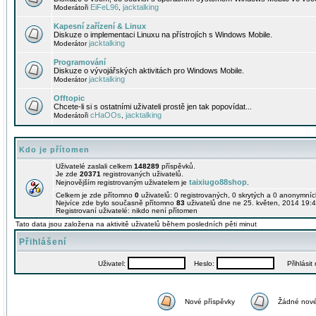
EiFeL96
jacktalking
Moderátoři
,
Kapesní zařízení & Linux
Diskuze o implementaci Linuxu na přístrojích s Windows Mobile.
jacktalking
Moderátor
Programování
Diskuze o vývojářských aktivitách pro Windows Mobile.
jacktalking
Moderátor
Offtopic
Chcete-li si s ostatními uživateli prostě jen tak popovídat...
cHaOOs
jacktalking
Moderátoři
,
Kdo je přítomen
Uživatelé zaslali celkem
148289
příspěvků.
Je zde
20371
registrovaných uživatelů.
taixiugo88shop
Nejnovějším registrovaným uživatelem je
.
Celkem je zde přítomno
0
uživatelů: 0 registrovaných, 0 skrytých a 0 anonymní
Nejvíce zde bylo současně přítomno
83
uživatelů dne ne 25. květen, 2014 19:4
Registrovaní uživatelé: nikdo není přítomen
Tato data jsou založena na aktivitě uživatelů během posledních pěti minut
Přihlášení
Uživatel:
Heslo:
Přihlásit m
Nové příspěvky
Žádné nové