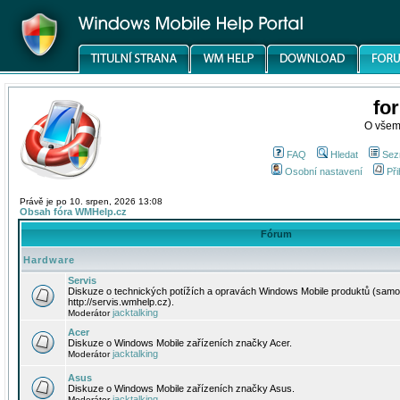
fo
O všem
FAQ
Hledat
Sez
Osobní nastavení
Při
Právě je po 10. srpen, 2026 13:08
Obsah fóra WMHelp.cz
Fórum
Hardware
Servis
Diskuze o technických potížích a opravách Windows Mobile produktů (samo
http://servis.wmhelp.cz).
jacktalking
Moderátor
Acer
Diskuze o Windows Mobile zařízeních značky Acer.
jacktalking
Moderátor
Asus
Diskuze o Windows Mobile zařízeních značky Asus.
jacktalking
Moderátor