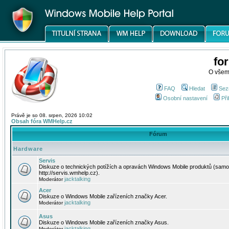
fo
O všem
FAQ
Hledat
Sez
Osobní nastavení
Při
Právě je so 08. srpen, 2026 10:02
Obsah fóra WMHelp.cz
Fórum
Hardware
Servis
Diskuze o technických potížích a opravách Windows Mobile produktů (samo
http://servis.wmhelp.cz).
jacktalking
Moderátor
Acer
Diskuze o Windows Mobile zařízeních značky Acer.
jacktalking
Moderátor
Asus
Diskuze o Windows Mobile zařízeních značky Asus.
jacktalking
Moderátor