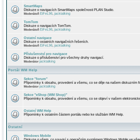
SmartMaps
Diskuze o navigacích SmartMaps společnosti PLAN Studio.
EiFeL96
jacktalking
Moderátoři
,
TomTom
Diskuze o navigacích TomTom.
EiFeL96
jacktalking
Moderátoři
,
Ostatní navigace
Diskuze o ostatních navigačních řešeních.
EiFeL96
jacktalking
Moderátoři
,
Příslušenství pro navigace
Diskuze o příslušenství pro všechny druhy navigací.
jacktalking
Moderátor
Portál WM Help
Sekce "forum"
Připomínky k obsahu, provedení a všemu, co se děje na našem diskuzním f
jacktalking
Moderátor
Sekce "eShop (WM Shop)"
Připomínky k obsahu, provedení a všemu, co se objeví v našem elektronic
Ostatní WM Help
Připomínky k ostatním částem portálu nebo ke službám WM Help.
Ostatní
Windows Mobile
Diskuze o všem, co souvisí s operačním systémem Windows Mobile ve všec