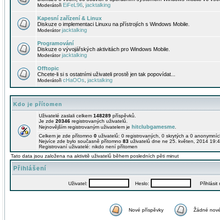
EiFeL96
jacktalking
Moderátoři
,
Kapesní zařízení & Linux
Diskuze o implementaci Linuxu na přístrojích s Windows Mobile.
jacktalking
Moderátor
Programování
Diskuze o vývojářských aktivitách pro Windows Mobile.
jacktalking
Moderátor
Offtopic
Chcete-li si s ostatními uživateli prostě jen tak popovídat...
cHaOOs
jacktalking
Moderátoři
,
Kdo je přítomen
Uživatelé zaslali celkem
148289
příspěvků.
Je zde
20346
registrovaných uživatelů.
hitclubgamesme
Nejnovějším registrovaným uživatelem je
.
Celkem je zde přítomno
0
uživatelů: 0 registrovaných, 0 skrytých a 0 anonymní
Nejvíce zde bylo současně přítomno
83
uživatelů dne ne 25. květen, 2014 19:4
Registrovaní uživatelé: nikdo není přítomen
Tato data jsou založena na aktivitě uživatelů během posledních pěti minut
Přihlášení
Uživatel:
Heslo:
Přihlásit m
Nové příspěvky
Žádné nové