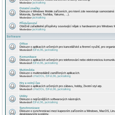
jacktalking
Moderátor
Ostatní značky
Diskuze o Windows Mobile zařízeních, pro které zde neexistuje samostatná 
Motorola, Symbol, Toshiba, Yakumo, ...).
jacktalking
Moderátor
Příslušenství
Obtížně zařaditelné příspěvky související nějak s hardwarem pro Windows M
jacktalking
Moderátor
Software
Office
Diskuze o aplikacích určených pro kancelářské a firemní využití, pro organiz
EiFeL96
jacktalking
Moderátoři
,
Komunikace
Diskuze o aplikacích určených pro telefonování nebo elektronickou komunika
EiFeL96
jacktalking
Moderátoři
,
Multimédia
Diskuze o multimediálně zaměřených aplikacích.
cHaOOs
EiFeL96
jacktalking
Moderátoři
,
,
Hry a volný čas
Diskuze o aplikacích určených pro zábavu, hobby, životní styl atp.
cHaOOs
EiFeL96
jacktalking
Moderátoři
,
,
Utility
Diskuze o nejrůznějších softwarových nástrojích.
EiFeL96
jacktalking
Moderátoři
,
Synchronizace
Diskuze o synchronizaci mezi kapesním zařízením a Windows, MacOS, Linux
desktopovými systémy.