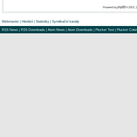
phpBB
Powered by
© 2001, 
Webmaster
|
Hledání
|
Statistiky
|
Syndikační kanály
RSS News
|
RSS Downloads
|
Atom News
|
Atom Downloads
|
Plucker Text
|
Plucker Color