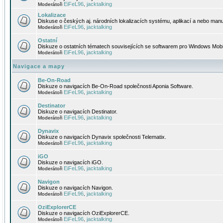
EiFeL96
jacktalking
Moderátoři
,
Lokalizace
Diskuse o českých aj. národních lokalizacích systému, aplikací a nebo manu
EiFeL96
jacktalking
Moderátoři
,
Ostatní
Diskuze o ostatních tématech souvisejících se softwarem pro Windows Mobi
EiFeL96
jacktalking
Moderátoři
,
Navigace a mapy
Be-On-Road
Diskuze o navigacích Be-On-Road společnosti Aponia Software.
EiFeL96
jacktalking
Moderátoři
,
Destinator
Diskuze o navigacích Destinator.
EiFeL96
jacktalking
Moderátoři
,
Dynavix
Diskuze o navigacích Dynavix společnosti Telematix.
EiFeL96
jacktalking
Moderátoři
,
iGO
Diskuze o navigacích iGO.
EiFeL96
jacktalking
Moderátoři
,
Navigon
Diskuze o navigacích Navigon.
EiFeL96
jacktalking
Moderátoři
,
OziExplorerCE
Diskuze o navigacích OziExplorerCE.
EiFeL96
jacktalking
Moderátoři
,