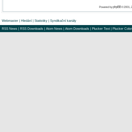
phpBB
Powered by
© 2001, 
Webmaster
|
Hledání
|
Statistiky
|
Syndikační kanály
RSS News
|
RSS Downloads
|
Atom News
|
Atom Downloads
|
Plucker Text
|
Plucker Color