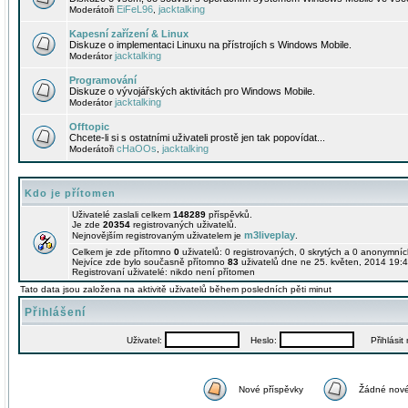
EiFeL96
jacktalking
Moderátoři
,
Kapesní zařízení & Linux
Diskuze o implementaci Linuxu na přístrojích s Windows Mobile.
jacktalking
Moderátor
Programování
Diskuze o vývojářských aktivitách pro Windows Mobile.
jacktalking
Moderátor
Offtopic
Chcete-li si s ostatními uživateli prostě jen tak popovídat...
cHaOOs
jacktalking
Moderátoři
,
Kdo je přítomen
Uživatelé zaslali celkem
148289
příspěvků.
Je zde
20354
registrovaných uživatelů.
m3liveplay
Nejnovějším registrovaným uživatelem je
.
Celkem je zde přítomno
0
uživatelů: 0 registrovaných, 0 skrytých a 0 anonymní
Nejvíce zde bylo současně přítomno
83
uživatelů dne ne 25. květen, 2014 19:4
Registrovaní uživatelé: nikdo není přítomen
Tato data jsou založena na aktivitě uživatelů během posledních pěti minut
Přihlášení
Uživatel:
Heslo:
Přihlásit m
Nové příspěvky
Žádné nové