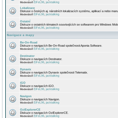
EiFeL96
jacktalking
Moderátoři
,
Lokalizace
Diskuse o českých aj. národních lokalizacích systému, aplikací a nebo manu
EiFeL96
jacktalking
Moderátoři
,
Ostatní
Diskuze o ostatních tématech souvisejících se softwarem pro Windows Mobi
EiFeL96
jacktalking
Moderátoři
,
Navigace a mapy
Be-On-Road
Diskuze o navigacích Be-On-Road společnosti Aponia Software.
EiFeL96
jacktalking
Moderátoři
,
Destinator
Diskuze o navigacích Destinator.
EiFeL96
jacktalking
Moderátoři
,
Dynavix
Diskuze o navigacích Dynavix společnosti Telematix.
EiFeL96
jacktalking
Moderátoři
,
iGO
Diskuze o navigacích iGO.
EiFeL96
jacktalking
Moderátoři
,
Navigon
Diskuze o navigacích Navigon.
EiFeL96
jacktalking
Moderátoři
,
OziExplorerCE
Diskuze o navigacích OziExplorerCE.
EiFeL96
jacktalking
Moderátoři
,