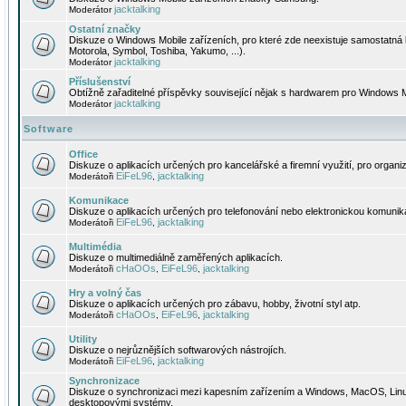
jacktalking
Moderátor
Ostatní značky
Diskuze o Windows Mobile zařízeních, pro které zde neexistuje samostatná 
Motorola, Symbol, Toshiba, Yakumo, ...).
jacktalking
Moderátor
Příslušenství
Obtížně zařaditelné příspěvky související nějak s hardwarem pro Windows M
jacktalking
Moderátor
Software
Office
Diskuze o aplikacích určených pro kancelářské a firemní využití, pro organiz
EiFeL96
jacktalking
Moderátoři
,
Komunikace
Diskuze o aplikacích určených pro telefonování nebo elektronickou komunika
EiFeL96
jacktalking
Moderátoři
,
Multimédia
Diskuze o multimediálně zaměřených aplikacích.
cHaOOs
EiFeL96
jacktalking
Moderátoři
,
,
Hry a volný čas
Diskuze o aplikacích určených pro zábavu, hobby, životní styl atp.
cHaOOs
EiFeL96
jacktalking
Moderátoři
,
,
Utility
Diskuze o nejrůznějších softwarových nástrojích.
EiFeL96
jacktalking
Moderátoři
,
Synchronizace
Diskuze o synchronizaci mezi kapesním zařízením a Windows, MacOS, Linux
desktopovými systémy.