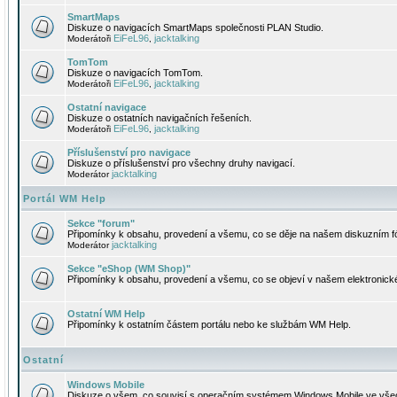
SmartMaps
Diskuze o navigacích SmartMaps společnosti PLAN Studio.
EiFeL96
jacktalking
Moderátoři
,
TomTom
Diskuze o navigacích TomTom.
EiFeL96
jacktalking
Moderátoři
,
Ostatní navigace
Diskuze o ostatních navigačních řešeních.
EiFeL96
jacktalking
Moderátoři
,
Příslušenství pro navigace
Diskuze o příslušenství pro všechny druhy navigací.
jacktalking
Moderátor
Portál WM Help
Sekce "forum"
Připomínky k obsahu, provedení a všemu, co se děje na našem diskuzním f
jacktalking
Moderátor
Sekce "eShop (WM Shop)"
Připomínky k obsahu, provedení a všemu, co se objeví v našem elektronic
Ostatní WM Help
Připomínky k ostatním částem portálu nebo ke službám WM Help.
Ostatní
Windows Mobile
Diskuze o všem, co souvisí s operačním systémem Windows Mobile ve všec