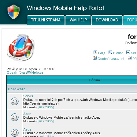
fo
O všem
FAQ
Hledat
Sez
Osobní nastavení
Při
Právě je so 08. srpen, 2026 18:13
Obsah fóra WMHelp.cz
Fórum
Hardware
Servis
Diskuze o technických potížích a opravách Windows Mobile produktů (samo
http://servis.wmhelp.cz).
jacktalking
Moderátor
Acer
Diskuze o Windows Mobile zařízeních značky Acer.
jacktalking
Moderátor
Asus
Diskuze o Windows Mobile zařízeních značky Asus.
jacktalking
Moderátor