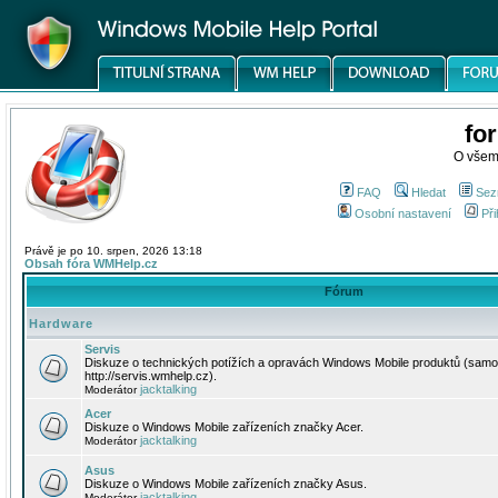
fo
O všem
FAQ
Hledat
Sez
Osobní nastavení
Při
Právě je po 10. srpen, 2026 13:18
Obsah fóra WMHelp.cz
Fórum
Hardware
Servis
Diskuze o technických potížích a opravách Windows Mobile produktů (samo
http://servis.wmhelp.cz).
jacktalking
Moderátor
Acer
Diskuze o Windows Mobile zařízeních značky Acer.
jacktalking
Moderátor
Asus
Diskuze o Windows Mobile zařízeních značky Asus.
jacktalking
Moderátor