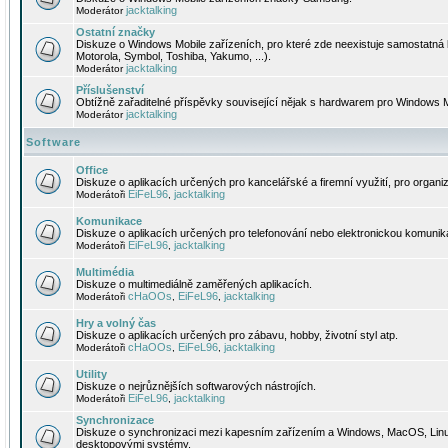
jacktalking
Moderátor
Ostatní značky
Diskuze o Windows Mobile zařízeních, pro které zde neexistuje samostatná 
Motorola, Symbol, Toshiba, Yakumo, ...).
jacktalking
Moderátor
Příslušenství
Obtížně zařaditelné příspěvky související nějak s hardwarem pro Windows M
jacktalking
Moderátor
Software
Office
Diskuze o aplikacích určených pro kancelářské a firemní využití, pro organiz
EiFeL96
jacktalking
Moderátoři
,
Komunikace
Diskuze o aplikacích určených pro telefonování nebo elektronickou komunika
EiFeL96
jacktalking
Moderátoři
,
Multimédia
Diskuze o multimediálně zaměřených aplikacích.
cHaOOs
EiFeL96
jacktalking
Moderátoři
,
,
Hry a volný čas
Diskuze o aplikacích určených pro zábavu, hobby, životní styl atp.
cHaOOs
EiFeL96
jacktalking
Moderátoři
,
,
Utility
Diskuze o nejrůznějších softwarových nástrojích.
EiFeL96
jacktalking
Moderátoři
,
Synchronizace
Diskuze o synchronizaci mezi kapesním zařízením a Windows, MacOS, Linux
desktopovými systémy.