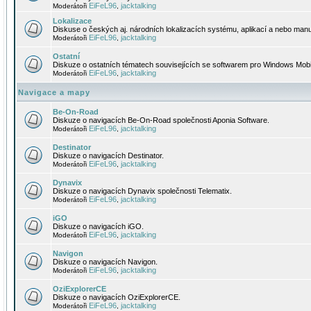
EiFeL96
jacktalking
Moderátoři
,
Lokalizace
Diskuse o českých aj. národních lokalizacích systému, aplikací a nebo manu
EiFeL96
jacktalking
Moderátoři
,
Ostatní
Diskuze o ostatních tématech souvisejících se softwarem pro Windows Mobi
EiFeL96
jacktalking
Moderátoři
,
Navigace a mapy
Be-On-Road
Diskuze o navigacích Be-On-Road společnosti Aponia Software.
EiFeL96
jacktalking
Moderátoři
,
Destinator
Diskuze o navigacích Destinator.
EiFeL96
jacktalking
Moderátoři
,
Dynavix
Diskuze o navigacích Dynavix společnosti Telematix.
EiFeL96
jacktalking
Moderátoři
,
iGO
Diskuze o navigacích iGO.
EiFeL96
jacktalking
Moderátoři
,
Navigon
Diskuze o navigacích Navigon.
EiFeL96
jacktalking
Moderátoři
,
OziExplorerCE
Diskuze o navigacích OziExplorerCE.
EiFeL96
jacktalking
Moderátoři
,