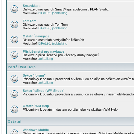
SmartMaps
Diskuze o navigacích SmartMaps společnosti PLAN Studio.
EiFeL96
jacktalking
Moderátoři
,
TomTom
Diskuze o navigacích TomTom.
EiFeL96
jacktalking
Moderátoři
,
Ostatní navigace
Diskuze o ostatních navigačních řešeních.
EiFeL96
jacktalking
Moderátoři
,
Příslušenství pro navigace
Diskuze o příslušenství pro všechny druhy navigací.
jacktalking
Moderátor
Portál WM Help
Sekce "forum"
Připomínky k obsahu, provedení a všemu, co se děje na našem diskuzním f
jacktalking
Moderátor
Sekce "eShop (WM Shop)"
Připomínky k obsahu, provedení a všemu, co se objeví v našem elektronic
Ostatní WM Help
Připomínky k ostatním částem portálu nebo ke službám WM Help.
Ostatní
Windows Mobile
Diskuze o všem, co souvisí s operačním systémem Windows Mobile ve všec