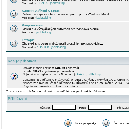
EiFeL96
jacktalking
Moderátoři
,
Kapesní zařízení & Linux
Diskuze o implementaci Linuxu na přístrojích s Windows Mobile.
jacktalking
Moderátor
Programování
Diskuze o vývojářských aktivitách pro Windows Mobile.
jacktalking
Moderátor
Offtopic
Chcete-li si s ostatními uživateli prostě jen tak popovídat...
cHaOOs
jacktalking
Moderátoři
,
Kdo je přítomen
Uživatelé zaslali celkem
148289
příspěvků.
Je zde
20371
registrovaných uživatelů.
taixiugo88shop
Nejnovějším registrovaným uživatelem je
.
Celkem je zde přítomno
0
uživatelů: 0 registrovaných, 0 skrytých a 0 anonymní
Nejvíce zde bylo současně přítomno
83
uživatelů dne ne 25. květen, 2014 19:4
Registrovaní uživatelé: nikdo není přítomen
Tato data jsou založena na aktivitě uživatelů během posledních pěti minut
Přihlášení
Uživatel:
Heslo:
Přihlásit m
Nové příspěvky
Žádné nové