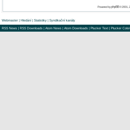
phpBB
Powered by
© 2001, 
Webmaster
|
Hledání
|
Statistiky
|
Syndikační kanály
RSS News
|
RSS Downloads
|
Atom News
|
Atom Downloads
|
Plucker Text
|
Plucker Color